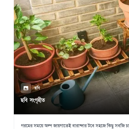
ছবি
ছবি সংগৃহীত
গরমের সময়ে অল্প জায়গাতেই বারান্দার টবে সহজে কিছু সবজি চাষ 