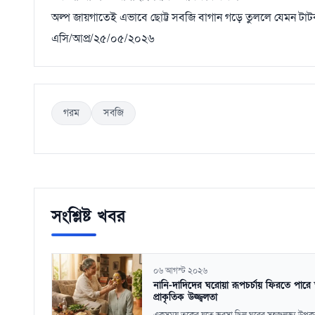
অল্প জায়গাতেই এভাবে ছোট্ট সবজি বাগান গড়ে তুললে যেমন টাটকা
এসি/আপ্র/২৫/০৫/২০২৬
গরম
সবজি
সংশ্লিষ্ট খবর
০৬ আগস্ট ২০২৬
নানি-দাদিদের ঘরোয়া রূপচর্চায় ফিরতে পারে 
প্রাকৃতিক উজ্জ্বলতা