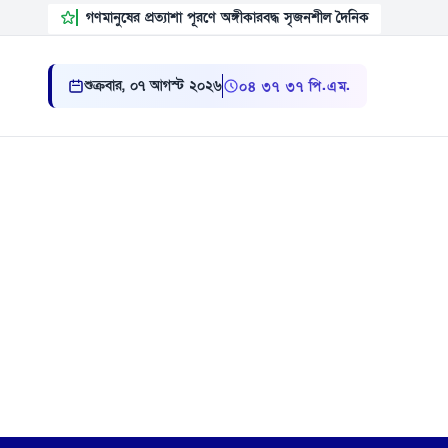
গণমানুষের প্রত্যাশা পূরণে অঙ্গীকারবদ্ধ সৃজনশীল দৈনিক
শুক্রবার, ০৭ আগস্ট ২০২৬
০৪:৩৭:৩৮ পি.এম.