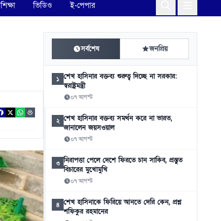
শিক্ষা
ভিডিও
ই-পেপার
সর্বশেষ
জনপ্রিয়
শেখ হাসিনার বক্তব্য গুরুত্ব দিচ্ছে না সরকার:
১
স্বরাষ্ট্রমন্ত্রী
০৭ আগস্ট
শেখ হাসিনার বক্তব্য সমর্থন করে না ভারত,
২
জানালেন জয়সওয়াল
০৭ আগস্ট
নিরাপত্তা পেলে দেশে ফিরতে চান সাকিব, প্রস্তুত
৩
বিচারের মুখোমুখি
০৭ আগস্ট
শেখ হাসিনাকে ফিরিয়ে আনতে দেরি কেন, প্রশ্ন
৪
শফিকুর রহমানের