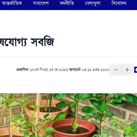
আন্তর্জাতিক
সারাদেশ
অর্থনীতি
খেলাধুলা
বিনোদন
াষযোগ্য সবজি
প্রকাশিত:
১৬:৩৭ পিএম, ২৫ মে ২০২৬
|
আপডেট:
০২:১২ এএম ২০২৬