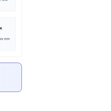
ী ক্রিমে
লে
তম প্রধান