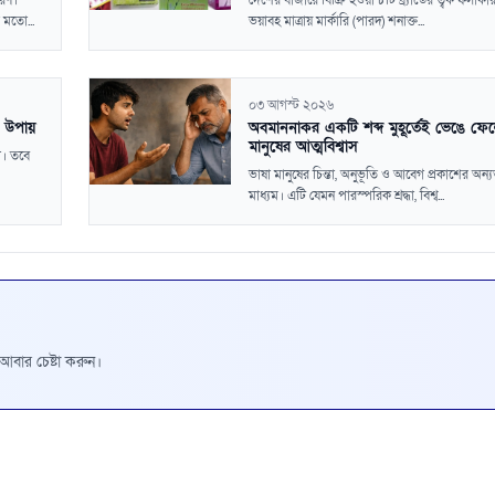
করণ।
দেশের বাজারে বিক্রি হওয়া ৮টি ব্র্যান্ডের ত্বক ফর্সাকার
 মতো...
ভয়াবহ মাত্রায় মার্কারি (পারদ) শনাক্ত...
০৩ আগস্ট ২০২৬
র উপায়
অবমাননাকর একটি শব্দ মুহূর্তেই ভেঙে ফে
মানুষের আত্মবিশ্বাস
া। তবে
ভাষা মানুষের চিন্তা, অনুভূতি ও আবেগ প্রকাশের অন্য
মাধ্যম। এটি যেমন পারস্পরিক শ্রদ্ধা, বিশ্ব...
রে আবার চেষ্টা করুন।