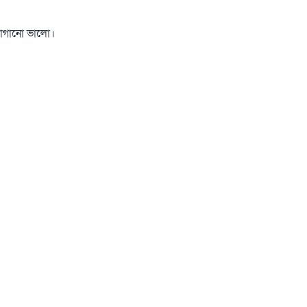
 লাগানো ভালো।