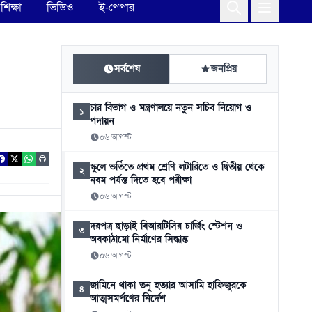
শিক্ষা
ভিডিও
ই-পেপার
সর্বশেষ
জনপ্রিয়
চার বিভাগ ও মন্ত্রণালয়ে নতুন সচিব নিয়োগ ও
১
পদায়ন
০৬ আগস্ট
স্কুলে ভর্তিতে প্রথম শ্রেণি লটারিতে ও দ্বিতীয় থেকে
২
নবম পর্যন্ত দিতে হবে পরীক্ষা
০৬ আগস্ট
দরপত্র ছাড়াই বিআরটিসির চার্জিং স্টেশন ও
৩
অবকাঠামো নির্মাণের সিদ্ধান্ত
০৬ আগস্ট
জামিনে থাকা তনু হত্যার আসামি হাফিজুরকে
৪
আত্মসমর্পণের নির্দেশ