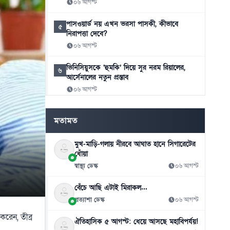
০৬ আগস্ট
পাসওয়ার্ড নয় এখন ভরসা পাসকী, কীভাবে
৫
নিরাপত্তা দেবে?
০৬ আগস্ট
ভিনিসিয়ুসকে ‘হুমকি’ দিয়ে সুর নরম রিয়ালের,
৬
আর্সেনালের নতুন প্রস্তাব
০৬ আগস্ট
রুশ বাহিনীর রাতভর ড্রোন-ক্ষেপণাস্ত্র হামলায়
৭
মতামত
কিয়েভে নিহত ১৭
০৬ আগস্ট
মুখ-মাড়ি-গলায় নীরবে আঘাত হানে সিগারেটের
ধোঁয়া
ইয়েমেনে সামরিক শিবিরে ভয়াবহ হামলা, নিহত
৮
৩০
স্বাস্থ্য ডেস্ক
০৬ আগস্ট
০৬ আগস্ট
বেঁচে আছি এটাই মিরাকল...
থাইল্যান্ড সফরে মিয়ানমারের মিন অং হ্লাইং
প্রত্যাশা ডেস্ক
০৬ আগস্ট
৯
০৬ আগস্ট
করেন, তীব্র
ঐতিহাসিক ৫ আগস্ট: ধেয়ে আসছে মহাবিপর্যয়!