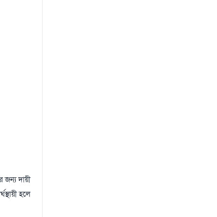
র জন্য দায়ী
ঘস্থায়ী হলে