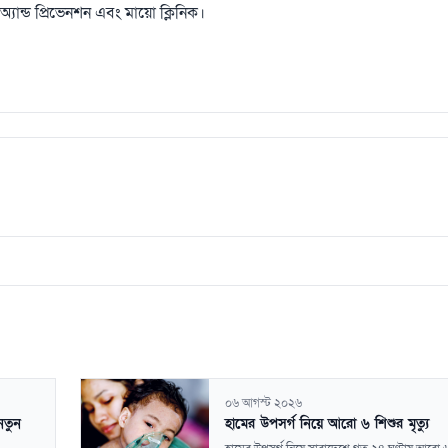
্রোল অ্যান্ড প্রিভেনশন এবং মায়ো ক্লিনিক।
০৬ আগস্ট ২০২৬
নতুন
হামের উপসর্গ নিয়ে আরো ৬ শিশুর মৃত্যু