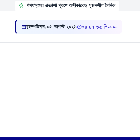
গণমানুষের প্রত্যাশা পূরণে অঙ্গীকারবদ্ধ সৃজনশীল দৈনিক
বৃহস্পতিবার, ০৬ আগস্ট ২০২৬
০৪:৪৭:৩৬ পি.এম.