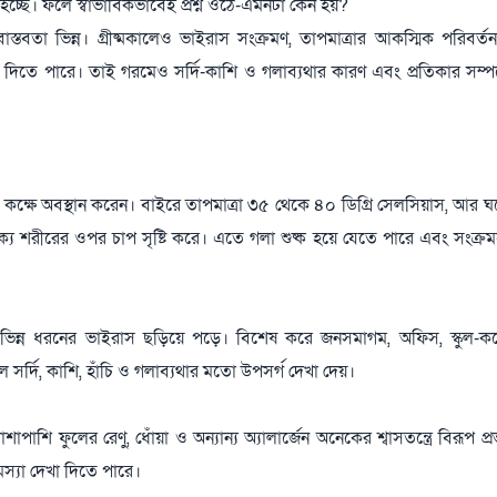
হচ্ছে। ফলে স্বাভাবিকভাবেই প্রশ্ন ওঠে-এমনটা কেন হয়?
তবতা ভিন্ন। গ্রীষ্মকালেও ভাইরাস সংক্রমণ, তাপমাত্রার আকস্মিক পরিবর্তন,
খা দিতে পারে। তাই গরমেও সর্দি-কাশি ও গলাব্যথার কারণ এবং প্রতিকার সম্প
্রিত কক্ষে অবস্থান করেন। বাইরে তাপমাত্রা ৩৫ থেকে ৪০ ডিগ্রি সেলসিয়াস, আর
্য শরীরের ওপর চাপ সৃষ্টি করে। এতে গলা শুষ্ক হয়ে যেতে পারে এবং সংক্রম
িভিন্ন ধরনের ভাইরাস ছড়িয়ে পড়ে। বিশেষ করে জনসমাগম, অফিস, স্কুল-ক
সর্দি, কাশি, হাঁচি ও গলাব্যথার মতো উপসর্গ দেখা দেয়।
পাশি ফুলের রেণু, ধোঁয়া ও অন্যান্য অ্যালার্জেন অনেকের শ্বাসতন্ত্রে বিরূপ প
স্যা দেখা দিতে পারে।