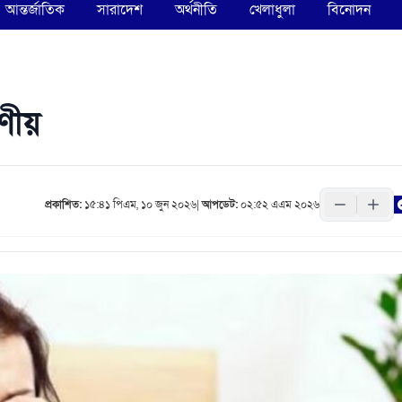
আন্তর্জাতিক
সারাদেশ
অর্থনীতি
খেলাধুলা
বিনোদন
রণীয়
প্রকাশিত:
১৫:৪১ পিএম, ১০ জুন ২০২৬
|
আপডেট:
০২:৫২ এএম ২০২৬