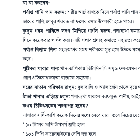
যা যা করবেন-
পর্যাপ্ত পানি পান করুন:
শরীর আর্দ্র রাখতে দিনে পর্যাপ্ত পানি পা
ডাবের পানি, লেবুর শরবত বা ফলের রসও উপকারী হতে পারে।
কুসুম গরম পানিতে লবণ মিশিয়ে গার্গল করুন:
গলাব্যথা কমা
দিনে কয়েকবার গার্গল করা। এটি গলার প্রদাহ কমাতে সহায়তা কর
পর্যাপ্ত বিশ্রাম নিন:
সংক্রমণের সময় শরীরকে সুস্থ হয়ে উঠতে যথেষ্ট 
করে।
পুষ্টিকর খাবার খান:
খাদ্যতালিকায় ভিটামিন সি সমৃদ্ধ ফল-যেমন
রোগ প্রতিরোধক্ষমতা বাড়াতে সহায়ক।
ঘরের বাতাস পরিষ্কার রাখুন:
ধুলাবালি ও অ্যালার্জেন থেকে দূরে
ঠান্ডা খাবার এড়িয়ে চলুন:
গলাব্যথা থাকলে বরফযুক্ত পানীয়, আইসক
কখন চিকিৎসকের শরণাপন্ন হবেন?
সাধারণ সর্দি-কাশি কয়েক দিনের মধ্যে সেরে যায়। তবে নিচের যে
* ১০ দিনের বেশি উপসর্গ স্থায়ী হলে
* ১০১ ডিগ্রি ফারেনহাইটের বেশি জ্বর হলে