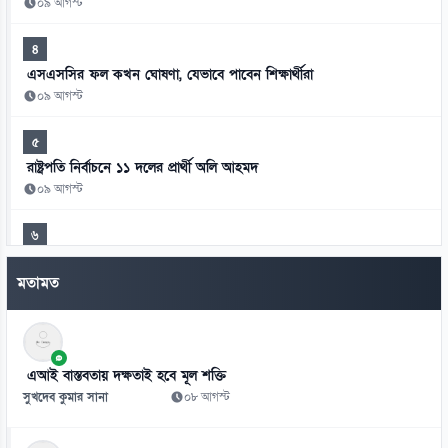
০৯ আগস্ট
৪
এসএসসির ফল কখন ঘোষণা, যেভাবে পাবেন শিক্ষার্থীরা
০৯ আগস্ট
৫
রাষ্ট্রপতি নির্বাচনে ১১ দলের প্রার্থী অলি আহমদ
০৯ আগস্ট
৬
৪০ ঘণ্টা পর রোম থেকে ঢাকায় ফিরলেন যাত্রীরা
মতামত
০৯ আগস্ট
৭
যুক্তরাষ্ট্রের ভিসা নিয়ে এবার বড় দুঃসংবাদ!
এআই বাস্তবতায় দক্ষতাই হবে মূল শক্তি
০৯ আগস্ট
সুখদেব কুমার সানা
০৮ আগস্ট
৮
ঋণ কমলেও কেন টাকার সংকটে ব্যাংক