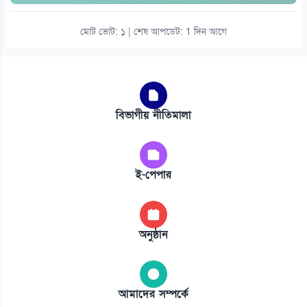
মোট ভোট: ১ | শেষ আপডেট: 1 দিন আগে
বিভাগীয় নীতিমালা
ই-পেপার
অনুষ্ঠান
আমাদের সম্পর্কে