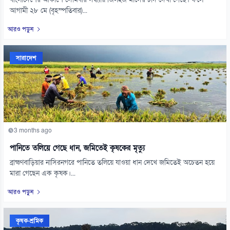
বাংলাদেশের আকাশে সোমবার সন্ধ্যায় জিলহজ মাসের চাঁদ দেখা গেছে। ফলে
আগামী ২৮ মে (বৃহস্পতিবার)...
আরও পড়ুন
সারাদেশ
3 months ago
পানিতে তলিয়ে গেছে ধান, জমিতেই কৃষকের মৃত্যু
ব্রাহ্মণবাড়িয়ার নাসিরনগরে পানিতে তলিয়ে যাওয়া ধান দেখে জমিতেই অচেতন হয়ে
মারা গেছেন এক কৃষক।...
আরও পড়ুন
কৃষক-শ্রমিক