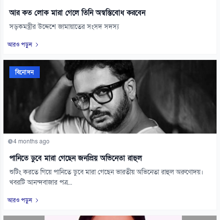
আর কত লোক মারা গেলে তিনি অস্বস্তিবোধ করবেন
সড়কমন্ত্রীর উদ্দেশে জামায়াতের সংসদ সদস্য
আরও পড়ুন
বিনোদন
4 months ago
পানিতে ডুবে মারা গেছেন জনপ্রিয় অভিনেতা রাহুল
শুটিং করতে গিয়ে পানিতে ডুবে মারা গেছেন ভারতীয় অভিনেতা রাহুল অরুণোদয়।
খবরটি আনন্দবাজার পত্র...
আরও পড়ুন