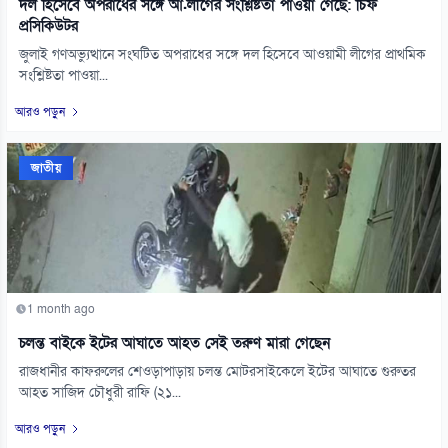
দল হিসেবে অপরাধের সঙ্গে আ.লীগের সংশ্লিষ্টতা পাওয়া গেছে: চিফ
প্রসিকিউটর
জুলাই গণঅভ্যুত্থানে সংঘটিত অপরাধের সঙ্গে দল হিসেবে আওয়ামী লীগের প্রাথমিক
সংশ্লিষ্টতা পাওয়া...
আরও পড়ুন
জাতীয়
1 month ago
চলন্ত বাইকে ইটের আঘাতে আহত সেই তরুণ মারা গেছেন
রাজধানীর কাফরুলের শেওড়াপাড়ায় চলন্ত মোটরসাইকেলে ইটের আঘাতে গুরুতর
আহত সাজিদ চৌধুরী রাফি (২১...
আরও পড়ুন