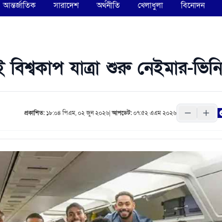
আন্তর্জাতিক
সারাদেশ
অর্থনীতি
খেলাধুলা
বিনোদন
িশ্বকাপ যাত্রা শুরু নেইমার-ভিন
প্রকাশিত:
১৮:০৪ পিএম, ০২ জুন ২০২৬
|
আপডেট:
০৭:৫২ এএম ২০২৬