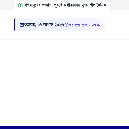
গণমানুষের প্রত্যাশা পূরণে অঙ্গীকারবদ্ধ সৃজনশীল দৈনিক
শুক্রবার, ০৭ আগস্ট ২০২৬
০১ ৫৩ ৫৯ এ.এম.