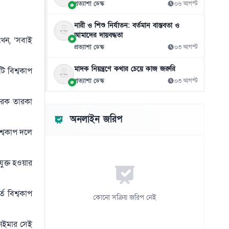
প্রত্যাশা ডেস্ক
০৬ আগস্ট
জামিনে থাকা তনু হত্যার আসামি হাফিজুরকে
১০
আত্মসমর্পণের নির্দেশ
নারী ও শিশু নির্যাতন: বর্তমান বাস্তবতা ও
০৬ আগস্ট
আমাদের দায়বদ্ধতা
খেন, ‘সবাই
প্রত্যাশা ডেস্ক
০৩ আগস্ট
পাসওয়ার্ড নয় এখন ভরসা পাসকী, কীভাবে
১১
নিরাপত্তা দেবে?
মাদক নিয়ন্ত্রণে কথার চেয়ে কাজ জরুরি
ি বিশ্বকাপ
০৬ আগস্ট
প্রত্যাশা ডেস্ক
০৩ আগস্ট
ভিনিসিয়ুসকে ‘হুমকি’ দিয়ে সুর নরম রিয়ালের,
আরেক তারকা
১২
আর্সেনালের নতুন প্রস্তাব
অনলাইন জরিপ
০৬ আগস্ট
িশ্বকাপ দলে
রুশ বাহিনীর রাতভর ড্রোন-ক্ষেপণাস্ত্র হামলায়
১৩
কিয়েভে নিহত ১৭
ুক্ত হওয়ার
০৬ আগস্ট
ইয়েমেনে সামরিক শিবিরে ভয়াবহ হামলা, নিহত
১৪
তে বিশ্বকাপ
৩০
কোনো সক্রিয় জরিপ নেই
০৬ আগস্ট
নেইমার সেই