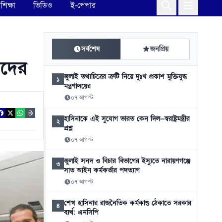
শিক্ষা
ভিডিও
ই-পেপার
সর্বশেষ
জনপ্রিয়
িদের
জুলাই তথ্যচিত্রের ত্রুটি নিয়ে দুঃখ প্রকাশ মুক্তিযুদ্ধ
১
মন্ত্রণালয়ের
০৭ আগস্ট
হাসিনাকে এই সুযোগ ভারত কেন দিল—স্বরাষ্ট্রমন্ত্রীর
২
প্রশ্ন
০৭ আগস্ট
জুলাই সনদ ও বিচার বিভাগের ইস্যুতে নারায়ণগঞ্জে
৩
সাত আইন কর্মকর্তার পদত্যাগ
০৭ আগস্ট
শেখ হাসিনার রাজনৈতিক কর্মকাণ্ড ঠেকাতে সরকার
৪
ব্যর্থ: এনসিপি