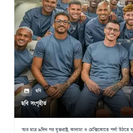
ছবি
ছবি সংগৃহীত
আর মাত্র ৯দিন পর যুক্তরাষ্ট্র, কানাডা ও মেক্সিকোতে পর্দা উঠ