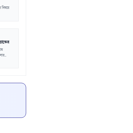
র বিষয়ে
ান্ডের
রথম
ার...