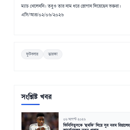
ম্যাচ খেলেননি। তবুও তার নাম ধরে স্লোগান দিয়েছেন ভক্তরা।
এসি/আপ্র/০২/০৬/২০২৬
ফুটবলার
তারকা
সংশ্লিষ্ট খবর
০৬ আগস্ট ২০২৬
ভিনিসিয়ুসকে ‘হুমকি’ দিয়ে সুর নরম রিয়ালের