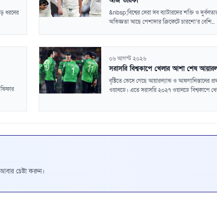
অজি তারকা
 বড় ধরনের
&nbsp;বিশ্বের সেরা সব ব্যাটারদের শক্তি ও দুর্বলতা
অভিজ্ঞতা আছে পেশাদার ক্রিকেটে চারশো’র বেশি...
০৬ আগস্ট ২০২৬
সরাসরি বিশ্বকাপে খেলার আশা শেষ আয়ারল্য
বৃষ্টিতে ভেসে গেছে আয়ারল্যান্ড ও আফগানিস্তানের প্
 ফিফার
ওয়ানডে। এতে সরাসরি ২০২৭ ওয়ানডে বিশ্বকাপে খেল
রে আবার চেষ্টা করুন।