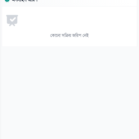
দরপত্র ছাড়াই বিআরটিসির চার্জিং স্টেশন ও অবকাঠামো নির্মাণের সিদ্ধান্ত
০৬ আগস্ট
১৪
জামিনে থাকা তনু হত্যার আসামি হাফিজুরকে আত্মসমর্পণের নির্দেশ
কোনো সক্রিয় জরিপ নেই
০৬ আগস্ট
১৫
পাসওয়ার্ড নয় এখন ভরসা পাসকী, কীভাবে নিরাপত্তা দেবে?
০৬ আগস্ট