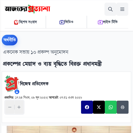
শুক্রবার, ০৭ আগস্ট ২০২৬
বিশেষ সংবাদ
ভিডিও
লাইভ টিভি
০৯:৩০:৫৮ এ.এম.
THE DAILY AJKER PROTTASHA
অর্থনীতি
একনেক সভায় ১০ প্রকল্প অনুমোদন
প্রকল্পের মেয়াদ ও ব্যয় বৃদ্ধিতে বিরক্ত প্রধানমন্ত্রী
নিজেস্ব প্রতিবেদক
প্রকাশিত:
১৭:২৪ পিএম, ০৯ জুন ২০২৬
|
আপডেট:
০৭:৫১ এএম ২০২৬