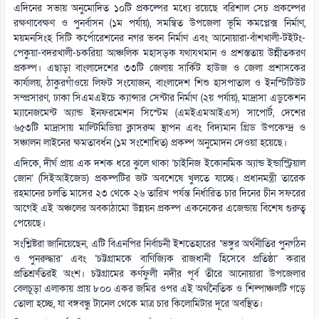
এদিনের সভায় অনুমোদিত ১০টি প্রকল্পের মধ্যে রয়েছে বরিশাল সেচ প্রকল্পের
রক্ষণাবেক্ষণ ও পুনর্বাসন (১ম পর্যায়), সমন্বিত উপজেলা ভূমি কমপ্লেক্স নির্মাণ,
ময়মনসিংহ সিটি কর্পোরেশনের নগর ভবন নির্মাণ এবং আনোয়ারা-বাঁশখালী-টইটং-
পেকুয়া-বদরখালী-চকরিয়া আঞ্চলিক মহাসড়ক যথাযথমান ও প্রশস্ততায় উন্নীতকরণ
প্রকল্প। এছাড়া বাংলাদেশের ৩৩টি জেলায় সার্কিট হাউজ ও জেলা প্রশাসকের
কার্যালয়, ঠাকুরগাঁওয়ে লিফট সংযোজন, বাংলাদেশ শিশু হাসপাতাল ও ইনস্টিটিউট
সম্প্রসারণ, ঢাকা সিএমএইচে ক্যান্সার সেন্টার নির্মাণ (২য় পর্যায়), মাদ্রাসা এডুকেশন
ম্যানেজমেন্ট অ্যান্ড ইনফরমেশন সিস্টেম (এমইএমআইএস) সাপোর্ট, দেশের
৬৫৩টি মাদ্রাসায় মাল্টিমিডিয়া ক্লাসরুম স্থাপন এবং বিদ্যমান গ্রিড উপকেন্দ্র ও
সঞ্চালন লাইনের ক্ষমতাবর্ধন (১ম সংশোধিত) প্রকল্প অনুমোদন দেওয়া হয়েছে।
এদিকে, দীর্ঘ প্রায় এক দশক ধরে ঝুলে থাকা ‘চাইনিজ ইকোনমিক অ্যান্ড ইন্ডাস্ট্রিয়াল
জোন’ (সিইআইজেড) প্রকল্পটির জট অবশেষে খুলতে যাচ্ছে। প্রধানমন্ত্রী তারেক
রহমানের চলতি মাসের ২৩ থেকে ২৬ তারিখ পর্যন্ত নির্ধারিত চার দিনের চীন সফরের
আগেই এই অঞ্চলের অবকাঠামো উন্নয়ন প্রকল্প একনেকের এজেন্ডায় বিশেষ গুরুত্ব
পেয়েছে।
সংশ্লিষ্টরা জানিয়েছেন, এটি বিএনপির নির্বাচনী ইশতেহারের ‘ভঙ্গুর অর্থনীতির পুনর্গঠন
ও পুনরুদ্ধার’ এবং ‘চট্টগ্রামকে বাণিজ্যিক রাজধানী হিসেবে প্রতিষ্ঠা’ করার
প্রতিশ্রুতিরই অংশ। চট্টগ্রামের কর্ণফুলী নদীর পূর্ব তীরে আনোয়ারা উপজেলার
বেলচূড়া এলাকায় প্রায় ৮০০ একর জমির ওপর এই অর্থনৈতিক ও শিল্পাঞ্চলটি গড়ে
তোলা হচ্ছে, যা বঙ্গবন্ধু টানেল থেকে মাত্র চার কিলোমিটার দূরে অবস্থিত।