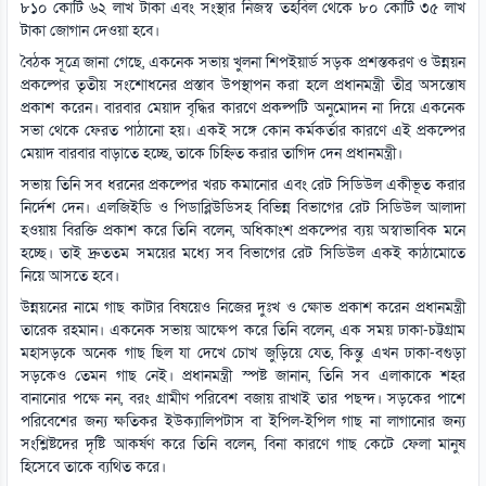
৮১০ কোটি ৬২ লাখ টাকা এবং সংস্থার নিজস্ব তহবিল থেকে ৮০ কোটি ৩৫ লাখ
টাকা জোগান দেওয়া হবে।
বৈঠক সূত্রে জানা গেছে, একনেক সভায় খুলনা শিপইয়ার্ড সড়ক প্রশস্তকরণ ও উন্নয়ন
প্রকল্পের তৃতীয় সংশোধনের প্রস্তাব উপস্থাপন করা হলে প্রধানমন্ত্রী তীব্র অসন্তোষ
প্রকাশ করেন। বারবার মেয়াদ বৃদ্ধির কারণে প্রকল্পটি অনুমোদন না দিয়ে একনেক
সভা থেকে ফেরত পাঠানো হয়। একই সঙ্গে কোন কর্মকর্তার কারণে এই প্রকল্পের
মেয়াদ বারবার বাড়াতে হচ্ছে, তাকে চিহ্নিত করার তাগিদ দেন প্রধানমন্ত্রী।
সভায় তিনি সব ধরনের প্রকল্পের খরচ কমানোর এবং রেট সিডিউল একীভূত করার
নির্দেশ দেন। এলজিইডি ও পিডাব্লিউডিসহ বিভিন্ন বিভাগের রেট সিডিউল আলাদা
হওয়ায় বিরক্তি প্রকাশ করে তিনি বলেন, অধিকাংশ প্রকল্পের ব্যয় অস্বাভাবিক মনে
হচ্ছে। তাই দ্রুততম সময়ের মধ্যে সব বিভাগের রেট সিডিউল একই কাঠামোতে
নিয়ে আসতে হবে।
উন্নয়নের নামে গাছ কাটার বিষয়েও নিজের দুঃখ ও ক্ষোভ প্রকাশ করেন প্রধানমন্ত্রী
তারেক রহমান। একনেক সভায় আক্ষেপ করে তিনি বলেন, এক সময় ঢাকা-চট্টগ্রাম
মহাসড়কে অনেক গাছ ছিল যা দেখে চোখ জুড়িয়ে যেত, কিন্তু এখন ঢাকা-বগুড়া
সড়কেও তেমন গাছ নেই। প্রধানমন্ত্রী স্পষ্ট জানান, তিনি সব এলাকাকে শহর
বানানোর পক্ষে নন, বরং গ্রামীণ পরিবেশ বজায় রাখাই তার পছন্দ। সড়কের পাশে
পরিবেশের জন্য ক্ষতিকর ইউক্যালিপটাস বা ইপিল-ইপিল গাছ না লাগানোর জন্য
সংশ্লিষ্টদের দৃষ্টি আকর্ষণ করে তিনি বলেন, বিনা কারণে গাছ কেটে ফেলা মানুষ
হিসেবে তাকে ব্যথিত করে।