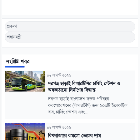
প্রকল্প
প্রধানমন্ত্রী
সংশ্লিষ্ট খবর
০৬ আগস্ট ২০২৬
দরপত্র ছাড়াই বিআরটিসির চার্জিং স্টেশন ও
অবকাঠামো নির্মাণের সিদ্ধান্ত
দরপত্র ছাড়াই বাংলাদেশ সড়ক পরিবহন
করপোরেশনের (বিআরটিসি) জন্য ২০০টি ইলেকট্রিক
বাস, চার্জিং স্টেশন এবং...
০৬ আগস্ট ২০২৬
বিশ্ববাজারে কমলো তেলের দাম