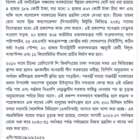
বিশেষ এই অর্থনৈতিক অঞ্চলের অবকাঠামো উন্নয়ন প্রকল্পের মোট ব্যয় ধরা হয়েছে
৪ হাজার ১৮৯ কোটি টাকা, যার মধ্যে ২ হাজার ৪৬৭ কোটি টাকা চীনা ঋণ এবং
বাকি অংশ বাংলাদেশ সরকারের নিজস্ব তহবিল থেকে দেওয়া হবে। চীনের ‘চায়না
রোড অ্যান্ড ব্রিজ করপোরেশন’ (সিআরবিসি) জিটুজি ভিত্তিতে ২০৩১ সালের
ডিসেম্বরের মধ্যে এই প্রকল্পের কাজ শেষ করবে। এই প্রকল্পের আওতায় সেতুসহ
সংযোগ সড়ক, ২০ হাজার ৩০৪ ঘনমিটার ধারণক্ষমতার পানি সংরক্ষণাগার, গ্যাস
পাইপলাইন, ২৫ এমএলডি ক্ষমতাসম্পন্ন কেন্দ্রীয় বর্জ্য শোধনাগার (সিইটিপি), কঠিন
বর্জ্য সংগ্রহ স্টেশন, ২০ হাজার ডিডব্লিউটি ধারণক্ষমতার বহুমুখী জেটি, বিদ্যুৎ
সাবস্টেশন এবং ১২ কিলোমিটার সীমানা প্রাচীর নির্মাণ করা হবে।
২০১৬ সালে চীনের প্রেসিডেন্ট শি জিনপিংয়ের ঢাকা সফরের সময় এর ভিত্তিপ্রস্তর
স্থাপন করা হলেও তৎকালীন আওয়ামী লীগ সরকারের অনীহা, ডিপিপি অনুমোদন ও
অর্থায়ন জটিলতায় প্রকল্পটি স্থবির হয়ে পড়েছিল। পরবর্তী সময়ে অন্তর্বর্তী সরকারের
প্রধান উপদেষ্টা অধ্যাপক মুহাম্মদ ইউনূসের চীন সফরকে কেন্দ্র করে এই প্রক্রিয়া
গতি পায় এবং বর্তমান বিএনপি নেতৃত্বাধীন সরকার দায়িত্ব নেওয়ার পর তা চূড়ান্ত
অনুমোদনের পর্যায়ে নিয়ে আসে। এই প্রকল্প সফলভাবে বাস্তবায়িত হলে প্রত্যক্ষ ও
পরোক্ষভাবে এক লাখের বেশি মানুষের কর্মসংস্থান হবে এবং ৫০০ মিলিয়ন মার্কিন
ডলার সরাসরি বৈদেশিক বিনিয়োগ (এফডিআই) আসবে বলে আশা করা হচ্ছে। এর
বছরভিত্তিক ব্যয়ের খাতও চূড়ান্ত করা হয়েছে, যেখানে আগামী ২০২৬-২৭ অর্থবছর
থেকে শুরু করে ২০৩০-৩১ অর্থবছর পর্যন্ত পর্যায়ক্রমে নিজস্ব তহবিল ও ঋণের অর্থ
খরচ করা হবে।
এসি/আপ্র/০৯/০৬/২০২৬