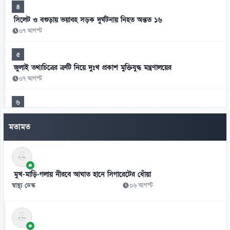
৪
সিলেট ও বগুড়ায় ভয়াবহ সড়ক দুর্ঘটনায় নিহত অন্তত ১৬
০৭ আগস্ট
৫
জুলাই তথ্যচিত্রের ত্রুটি নিয়ে দুঃখ প্রকাশ মুক্তিযুদ্ধ মন্ত্রণালয়ের
০৭ আগস্ট
৬
হাসিনাকে এই সুযোগ ভারত কেন দিল—স্বরাষ্ট্রমন্ত্রীর প্রশ্ন
মতামত
০৭ আগস্ট
৭
জুলাই সনদ ও বিচার বিভাগের ইস্যুতে নারায়ণগঞ্জে সাত আইন কর্মকর্তার
পদত্যাগ
মুখ-মাড়ি-গলায় নীরবে আঘাত হানে সিগারেটের ধোঁয়া
০৭ আগস্ট
স্বাস্থ্য ডেস্ক
০৬ আগস্ট
৮
শেখ হাসিনার রাজনৈতিক কর্মকাণ্ড ঠেকাতে সরকার ব্যর্থ: এনসিপি