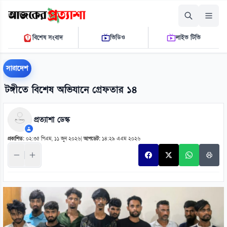
রোববার, ০৯ আগস্ট ২০২৬
বিশেষ সংবাদ
ভিডিও
লাইভ টিভি
১০ ৩৪ ৪১ এ.এম.
THE DAILY AJKER PROTTASHA
সারাদেশ
টঙ্গীতে বিশেষ অভিযানে গ্রেফতার ১৪
প্রত্যাশা ডেস্ক
প্রকাশিত:
০২:৩৫ পিএম, ১১ জুন ২০২৬
|
আপডেট:
১৪:২৯ এএম ২০২৬