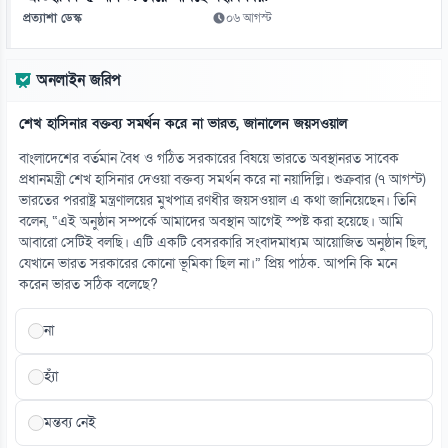
প্রত্যাশা ডেস্ক
০৬ আগস্ট
১৩
৪০ ঘণ্টা পর রোম থেকে ঢাকায় ফিরলেন যাত্রীরা
অনলাইন জরিপ
০৯ আগস্ট
শেখ হাসিনার বক্তব্য সমর্থন করে না ভারত, জানালেন জয়সওয়াল
১৪
যুক্তরাষ্ট্রের ভিসা নিয়ে এবার বড় দুঃসংবাদ!
বাংলাদেশের বর্তমান বৈধ ও গঠিত সরকারের বিষয়ে ভারতে অবস্থানরত সাবেক
০৯ আগস্ট
প্রধানমন্ত্রী শেখ হাসিনার দেওয়া বক্তব্য সমর্থন করে না নয়াদিল্লি। শুক্রবার (৭ আগস্ট)
ভারতের পররাষ্ট্র মন্ত্রণালয়ের মুখপাত্র রণধীর জয়সওয়াল এ কথা জানিয়েছেন। তিনি
বলেন, “এই অনুষ্ঠান সম্পর্কে আমাদের অবস্থান আগেই স্পষ্ট করা হয়েছে। আমি
১৫
আবারো সেটিই বলছি। এটি একটি বেসরকারি সংবাদমাধ্যম আয়োজিত অনুষ্ঠান ছিল,
ঋণ কমলেও কেন টাকার সংকটে ব্যাংক
যেখানে ভারত সরকারের কোনো ভূমিকা ছিল না।” প্রিয় পাঠক. আপনি কি মনে
০৯ আগস্ট
করেন ভারত সঠিক বলেছে?
না
হ্যাঁ
মন্তব্য নেই