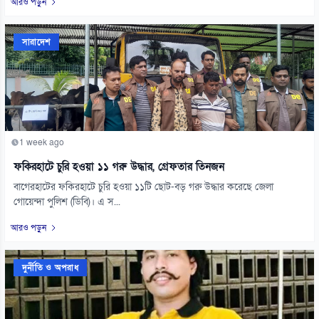
আরও পড়ুন
সারাদেশ
1 week ago
ফকিরহাটে চুরি হওয়া ১১ গরু উদ্ধার, গ্রেফতার তিনজন
বাগেরহাটের ফকিরহাটে চুরি হওয়া ১১টি ছোট-বড় গরু উদ্ধার করেছে জেলা
গোয়েন্দা পুলিশ (ডিবি)। এ স...
আরও পড়ুন
দুর্নীতি ও অপরাধ