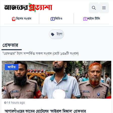
সোমবার, ১০ আগস্ট ২০২৬
বিশেষ সংবাদ
ভিডিও
লাইভ টিভি
০৯:৪২:৫৪ এ.এম.
THE DAILY AJKER PROTTASHA
ট্যাগ
গ্রেফতার
"গ্রেফতার" ট্যাগ সম্পর্কিত সকল সংবাদ (মোট ১৩৯টি সংবাদ)
জাতীয়
14 hours ago
আগারগাঁওয়ের ভাতের হোটেলের ‘ভাইরাল মিজান’ গ্রেফতার