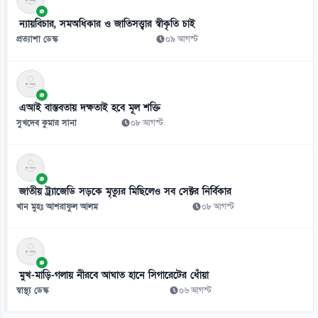
১০ আগস্ট
ন্যায়বিচার, সমঅধিকার ও জাতিসত্ত্বার স্বীকৃতি চাই
প্রত্যাশা ডেস্ক
০৯ আগস্ট
এআই বাস্তবতায় দক্ষতাই হবে মূল শক্তি
সুখদেব কুমার সানা
০৮ আগস্ট
জাতীয় ট্র্যাজেডি সড়কে মৃত্যুর মিছিলেও সব সেক্টর নির্বিকার
খান মুহঃ আশরাফুল আলম
০৮ আগস্ট
মুখ-মাড়ি-গলায় নীরবে আঘাত হানে সিগারেটের ধোঁয়া
স্বাস্থ্য ডেস্ক
০৬ আগস্ট