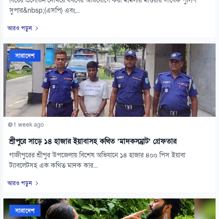
বিয়ের প্রলোভন দেখিয়ে ধর্ষণের অভিযোগে করা মামলায় মাগুরার সাবেক পুলিশ
সুপার&nbsp;(এসপি) এবং...
আরও পড়ুন
সারাদেশ
1 week ago
শ্রীপুরে সাড়ে ১৪ হাজার ইয়াবাসহ কথিত ‘মাদকসম্রাট’ গ্রেফতার
গাজীপুরের শ্রীপুর উপজেলায় বিশেষ অভিযানে ১৪ হাজার ৪০০ পিস ইয়াবা
ট্যাবলেটসহ এক কথিত মাদক কার...
আরও পড়ুন
সারাদেশ