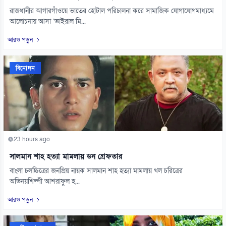
রাজধানীর আগারগাঁওয়ে ভাতের হোটাল পরিচালনা করে সামাজিক যোগাযোগমাধ্যমে
আলোচনায় আসা ‘ভাইরাল মি...
আরও পড়ুন
বিনোদন
23 hours ago
সালমান শাহ হত্যা মামলায় ডন গ্রেফতার
বাংলা চলচ্চিত্রের জনপ্রিয় নায়ক সালমান শাহ হত্যা মামলায় খল চরিত্রের
অভিনয়শিল্পী আশরাফুল হ...
আরও পড়ুন