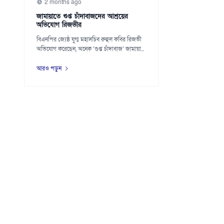
2 months ago
জামায়াতে গুপ্ত চাঁদাবাজদের আশ্রয়ের
অভিযোগ রিজভীর
বিএনপির জ্যেষ্ঠ যুগ্ম মহাসচিব রুহুল কবির রিজভী
অভিযোগ করেছেন, অনেক ‘গুপ্ত চাঁদাবাজ’ জামায়া...
আরও পড়ুন