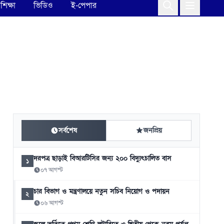
শিক্ষা
ভিডিও
ই-পেপার
সর্বশেষ
জনপ্রিয়
দরপত্র ছাড়াই বিআরটিসির জন্য ২০০ বিদ্যুৎচালিত বাস
১
০৭ আগস্ট
চার বিভাগ ও মন্ত্রণালয়ে নতুন সচিব নিয়োগ ও পদায়ন
২
০৬ আগস্ট