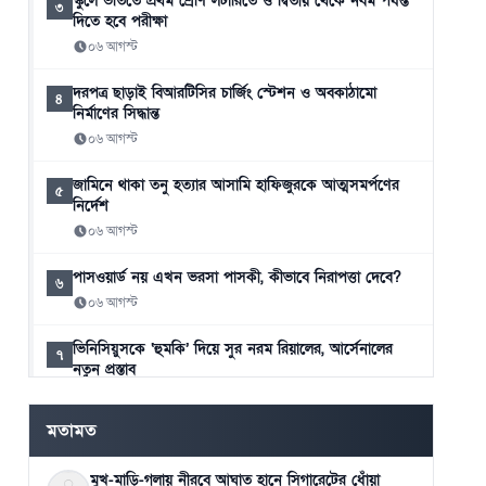
স্কুলে ভর্তিতে প্রথম শ্রেণি লটারিতে ও দ্বিতীয় থেকে নবম পর্যন্ত
৩
দিতে হবে পরীক্ষা
০৬ আগস্ট
দরপত্র ছাড়াই বিআরটিসির চার্জিং স্টেশন ও অবকাঠামো
৪
নির্মাণের সিদ্ধান্ত
০৬ আগস্ট
জামিনে থাকা তনু হত্যার আসামি হাফিজুরকে আত্মসমর্পণের
৫
নির্দেশ
০৬ আগস্ট
পাসওয়ার্ড নয় এখন ভরসা পাসকী, কীভাবে নিরাপত্তা দেবে?
৬
০৬ আগস্ট
ভিনিসিয়ুসকে ‘হুমকি’ দিয়ে সুর নরম রিয়ালের, আর্সেনালের
৭
নতুন প্রস্তাব
০৬ আগস্ট
মতামত
রুশ বাহিনীর রাতভর ড্রোন-ক্ষেপণাস্ত্র হামলায় কিয়েভে নিহত ১৭
৮
০৬ আগস্ট
মুখ-মাড়ি-গলায় নীরবে আঘাত হানে সিগারেটের ধোঁয়া