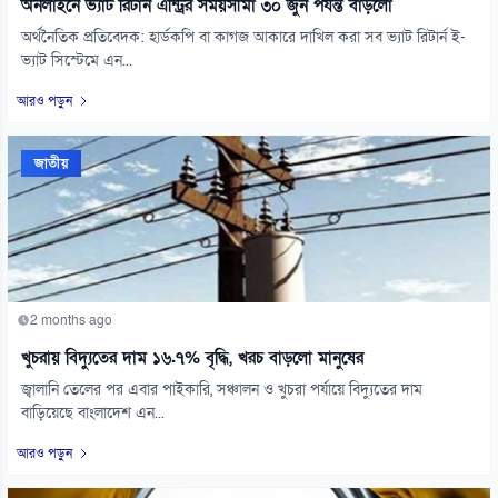
অনলাইনে ভ্যাট রিটার্ন এন্ট্রির সময়সীমা ৩০ জুন পর্যন্ত বাড়লো
অর্থনৈতিক প্রতিবেদক: হার্ডকপি বা কাগজ আকারে দাখিল করা সব ভ্যাট রিটার্ন ই-
ভ্যাট সিস্টেমে এন...
আরও পড়ুন
জাতীয়
2 months ago
খুচরায় বিদ্যুতের দাম ১৬.৭% বৃদ্ধি, খরচ বাড়লো মানুষের
জ্বালানি তেলের পর এবার পাইকারি, সঞ্চালন ও খুচরা পর্যায়ে বিদ্যুতের দাম
বাড়িয়েছে বাংলাদেশ এন...
আরও পড়ুন