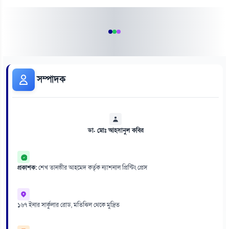
সম্পাদক
ডা. মোঃ আহসানুল কবির
প্রকাশক:
শেখ তানভীর আহমেদ কর্তৃক ন্যাশনাল প্রিন্টিং প্রেস
১৬৭ ইনার সার্কুলার রোড, মতিঝিল থেকে মুদ্রিত