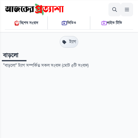
শনিবার, ০৮ আগস্ট ২০২৬
বিশেষ সংবাদ
ভিডিও
লাইভ টিভি
০৩ ২৪ ১১ পি.এম.
THE DAILY AJKER PROTTASHA
ট্যাগ
বাড়লো
"বাড়লো" ট্যাগ সম্পর্কিত সকল সংবাদ (মোট ৫টি সংবাদ)