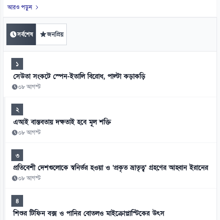
আরও পড়ুন
সর্বশেষ
জনপ্রিয়
১
সেউতা সংকটে স্পেন-ইতালি বিরোধ, পাল্টা কড়াকড়ি
০৮ আগস্ট
২
এআই বাস্তবতায় দক্ষতাই হবে মূল শক্তি
০৮ আগস্ট
৩
প্রতিবেশী দেশগুলোকে স্বনির্ভর হওয়া ও ‘প্রকৃত ভ্রাতৃত্ব’ গ্রহণের আহ্বান ইরানের
০৮ আগস্ট
৪
শিশুর টিফিন বক্স ও পানির বোতলও মাইক্রোপ্লাস্টিকের উৎস