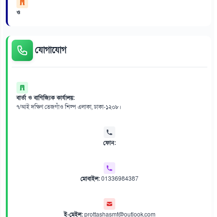
ও
যোগাযোগ
বার্তা ও বাণিজ্যিক কার্যালয়:
৭/আই দক্ষিণ তেজগাঁও শিল্প এলাকা, ঢাকা-১২০৮।
ফোন:
মোবাইল:
01336984387
ই-মেইল:
prottashasmf@outlook.com