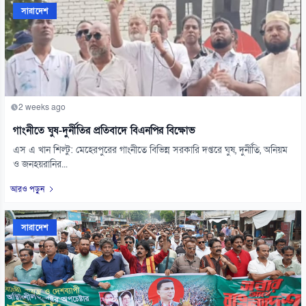
সারাদেশ
2 weeks ago
গাংনীতে ঘুষ-দুর্নীতির প্রতিবাদে বিএনপির বিক্ষোভ
এস এ খান শিল্টু: মেহেরপুরের গাংনীতে বিভিন্ন সরকারি দপ্তরে ঘুষ, দুর্নীতি, অনিয়ম
ও জনহয়রানির...
আরও পড়ুন
সারাদেশ