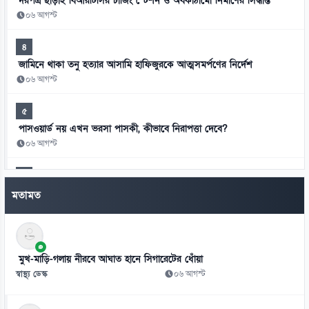
দরপত্র ছাড়াই বিআরটিসির চার্জিং স্টেশন ও অবকাঠামো নির্মাণের সিদ্ধান্ত
০৬ আগস্ট
৪
জামিনে থাকা তনু হত্যার আসামি হাফিজুরকে আত্মসমর্পণের নির্দেশ
০৬ আগস্ট
৫
পাসওয়ার্ড নয় এখন ভরসা পাসকী, কীভাবে নিরাপত্তা দেবে?
০৬ আগস্ট
৬
ভিনিসিয়ুসকে ‘হুমকি’ দিয়ে সুর নরম রিয়ালের, আর্সেনালের নতুন প্রস্তাব
মতামত
০৬ আগস্ট
৭
রুশ বাহিনীর রাতভর ড্রোন-ক্ষেপণাস্ত্র হামলায় কিয়েভে নিহত ১৭
মুখ-মাড়ি-গলায় নীরবে আঘাত হানে সিগারেটের ধোঁয়া
০৬ আগস্ট
স্বাস্থ্য ডেস্ক
০৬ আগস্ট
৮