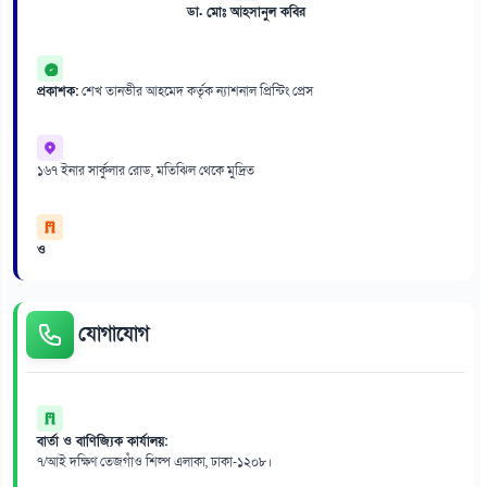
ডা. মোঃ আহসানুল কবির
প্রকাশক:
শেখ তানভীর আহমেদ কর্তৃক ন্যাশনাল প্রিন্টিং প্রেস
১৬৭ ইনার সার্কুলার রোড, মতিঝিল থেকে মুদ্রিত
ও
যোগাযোগ
বার্তা ও বাণিজ্যিক কার্যালয়:
৭/আই দক্ষিণ তেজগাঁও শিল্প এলাকা, ঢাকা-১২০৮।