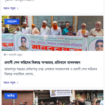
দূতাবাস অভিমুখে মিছিল...
আরও পড়ুন
সারাদেশ
1 month ago
প্রবাসী শেখ ফরিদের বিরুদ্ধে অপপ্রচার, প্রতিবাদে মানববন্ধন
জামালপুর শহরের দেউরপাড় চন্দ্রা এলাকার সমাজসেবক ও প্রবাসী শেখ ফরিদের
বিরুদ্ধে সামাজিক যোগায...
আরও পড়ুন
জাতীয়