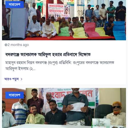
সারাদেশ
2 months ago
বদরগঞ্জে ভ্যানচালক আরিফুল হত্যার প্রতিবাদে বিক্ষোভ
মাহাবুব রহমান বিপ্লব বদরগঞ্জ (রংপুর) প্রতিনিধি: রংপুরের বদরগঞ্জে ভ্যানচালক
আরিফুল ইসলাম (২...
আরও পড়ুন
সারাদেশ