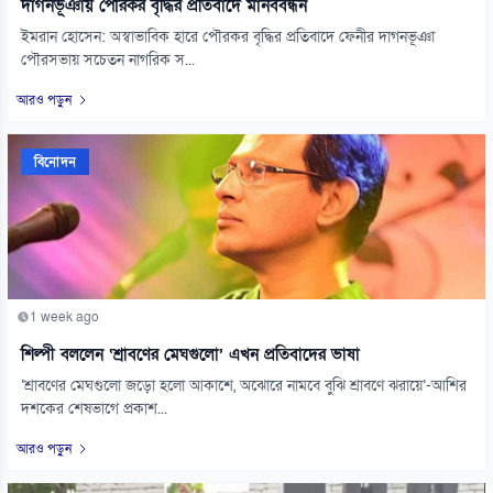
দাগনভূঞায় পৌরকর বৃদ্ধির প্রতিবাদে মানববন্ধন
ইমরান হোসেন: অস্বাভাবিক হারে পৌরকর বৃদ্ধির প্রতিবাদে ফেনীর দাগনভূঞা
পৌরসভায় সচেতন নাগরিক স...
আরও পড়ুন
বিনোদন
1 week ago
শিল্পী বললেন ‘শ্রাবণের মেঘগুলো’ এখন প্রতিবাদের ভাষা
‘শ্রাবণের মেঘগুলো জড়ো হলো আকাশে, অঝোরে নামবে বুঝি শ্রাবণে ঝরায়ে’-আশির
দশকের শেষভাগে প্রকাশ...
আরও পড়ুন