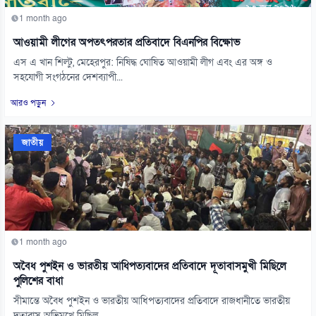
1 month ago
আওয়ামী লীগের অপতৎপরতার প্রতিবাদে বিএনপির বিক্ষোভ
এস এ খান শিল্টু, মেহেরপুর: নিষিদ্ধ ঘোষিত আওয়ামী লীগ এবং এর অঙ্গ ও
সহযোগী সংগঠনের দেশব্যাপী...
আরও পড়ুন
জাতীয়
1 month ago
অবৈধ পুশইন ও ভারতীয় আধিপত্যবাদের প্রতিবাদে দূতাবাসমুখী মিছিলে
পুলিশের বাধা
সীমান্তে অবৈধ পুশইন ও ভারতীয় আধিপত্যবাদের প্রতিবাদে রাজধানীতে ভারতীয়