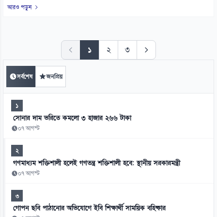
আরও পড়ুন
১
২
৩
সর্বশেষ
জনপ্রিয়
১
সোনার দাম ভরিতে কমলো ৩ হাজার ২৬৬ টাকা
০৭ আগস্ট
২
গণমাধ্যম শক্তিশালী হলেই গণতন্ত্র শক্তিশালী হবে: স্থানীয় সরকারমন্ত্রী
০৭ আগস্ট
৩
গোপন ছবি পাঠানোর অভিযোগে ইবি শিক্ষার্থী সাময়িক বহিষ্কার