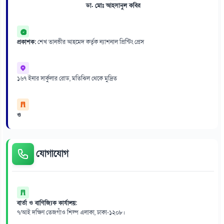
ডা. মোঃ আহসানুল কবির
প্রকাশক:
শেখ তানভীর আহমেদ কর্তৃক ন্যাশনাল প্রিন্টিং প্রেস
১৬৭ ইনার সার্কুলার রোড, মতিঝিল থেকে মুদ্রিত
ও
যোগাযোগ
বার্তা ও বাণিজ্যিক কার্যালয়:
৭/আই দক্ষিণ তেজগাঁও শিল্প এলাকা, ঢাকা-১২০৮।