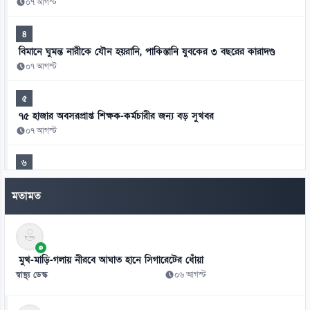
০৭ আগস্ট
৪
বিমানে ঘুমন্ত নারীকে যৌন হয়রানি, পাকিস্তানি যুবকের ৩ বছরের কারাদণ্ড
০৭ আগস্ট
৫
৭৫ হাজার অবসরপ্রাপ্ত শিক্ষক-কর্মচারীর জন্য বড় সুখবর
০৭ আগস্ট
৬
মিস ওয়ার্ল্ডের মঞ্চে বাংলাদেশের প্রতিনিধি সামানজার
মতামত
০৭ আগস্ট
৭
আদালতের রায় উপেক্ষা করে ট্রাম্পের নতুন নাগরিকত্ব আদেশ
মুখ-মাড়ি-গলায় নীরবে আঘাত হানে সিগারেটের ধোঁয়া
০৭ আগস্ট
স্বাস্থ্য ডেস্ক
০৬ আগস্ট
৮
থাইল্যান্ডের স্কুলে কিশোরের এলোপাতাড়ি গুলি, নিহত অন্তত ৭