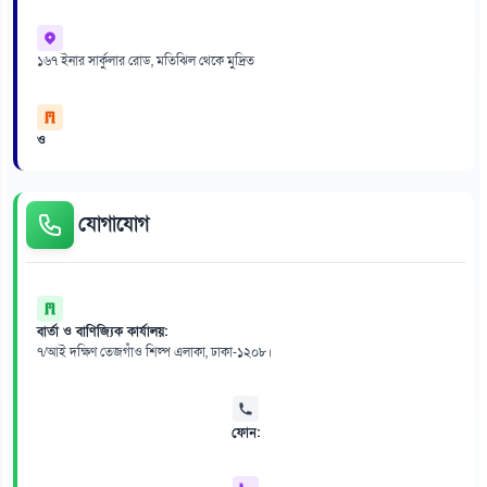
১৬৭ ইনার সার্কুলার রোড, মতিঝিল থেকে মুদ্রিত
ও
যোগাযোগ
বার্তা ও বাণিজ্যিক কার্যালয়:
৭/আই দক্ষিণ তেজগাঁও শিল্প এলাকা, ঢাকা-১২০৮।
ফোন: