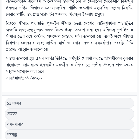
অ্যাডভোকেট একেএম আনোয়ারুল ইসলাম চান ও জেনারেল সেক্রেটারি নিজামুল
ইসলাম নাঈম, লিবারেল ডেমোক্রেটিক পার্টির ভারপ্রাপ্ত মহাসচিব বেল্লাল মিয়াজি,
লেবার পার্টির ভারপ্রাপ্ত মহাসচিব খন্দকার মিরাজুল ইসলাম প্রমুখ।
বৈঠকে সীমান্ত পরিস্থিতি, পুশ-ইন, সীমান্ত হত্যা, দেশের আইনশৃঙ্খলা পরিস্থিতির
অবনতি এবং দ্রব্যমূল্যের ঊর্ধ্বগতিতে উদ্বেগ প্রকাশ করা হয়। অবিলম্বে পুশ-ইন ও
সীমান্ত হত্যা বন্ধে কার্যকর পদক্ষেপ নেওয়ার দাবি জানানো হয়। একই সঙ্গে সীমান্ত
নিরাপত্তা জোরদার এবং জাতীয় স্বার্থ ও মর্যাদা রক্ষায় সমমর্যাদার পররাষ্ট্র নীতি
গ্রহণের আহ্বান জানানো হয়।
সভায় জানানো হয়, এসব দাবির ভিত্তিতে কর্মসূচি ঘোষণা করতে আগামীকাল বুধবার
বাংলাদেশ জামায়াতে ইসলামীর কেন্দ্রীয় কার্যালয়ে ১১ দলীয় ঐক্যের পক্ষ থেকে
সংবাদ সম্মেলন করা হবে।
সানা/আপ্র/১০/৬/২০২৬
১১ দলের
বৈঠকে
সমমর্যাদার
পররাষ্ট্র