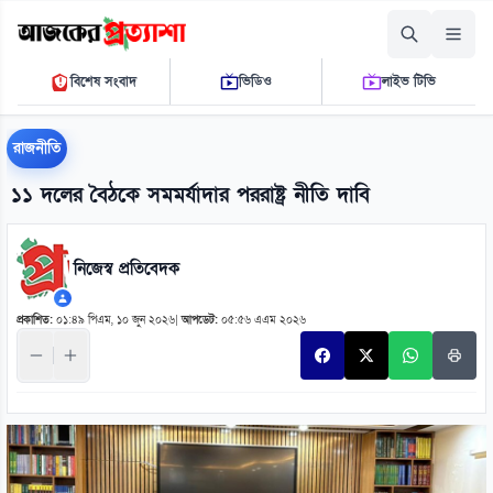
শনিবার, ০৮ আগস্ট ২০২৬
বিশেষ সংবাদ
ভিডিও
লাইভ টিভি
০৬:৫২:০০ এ.এম.
THE DAILY AJKER PROTTASHA
রাজনীতি
১১ দলের বৈঠকে সমমর্যাদার পররাষ্ট্র নীতি দাবি
নিজেস্ব প্রতিবেদক
প্রকাশিত:
০১:৪৯ পিএম, ১০ জুন ২০২৬
|
আপডেট:
০৫:৫৬ এএম ২০২৬