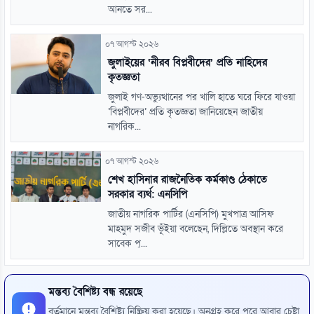
আনতে সর...
০৭ আগস্ট ২০২৬
জুলাইয়ের ‘নীরব বিপ্লবীদের’ প্রতি নাহিদের
কৃতজ্ঞতা
জুলাই গণ-অভ্যুত্থানের পর খালি হাতে ঘরে ফিরে যাওয়া
‘বিপ্লবীদের’ প্রতি কৃতজ্ঞতা জানিয়েছেন জাতীয়
নাগরিক...
০৭ আগস্ট ২০২৬
শেখ হাসিনার রাজনৈতিক কর্মকাণ্ড ঠেকাতে
সরকার ব্যর্থ: এনসিপি
জাতীয় নাগরিক পার্টির (এনসিপি) মুখপাত্র আসিফ
মাহমুদ সজীব ভূঁইয়া বলেছেন, দিল্লিতে অবস্থান করে
সাবেক প্...
মন্তব্য বৈশিষ্ট্য বন্ধ রয়েছে
বর্তমানে মন্তব্য বৈশিষ্ট্য নিষ্ক্রিয় করা হয়েছে। অনুগ্রহ করে পরে আবার চেষ্টা