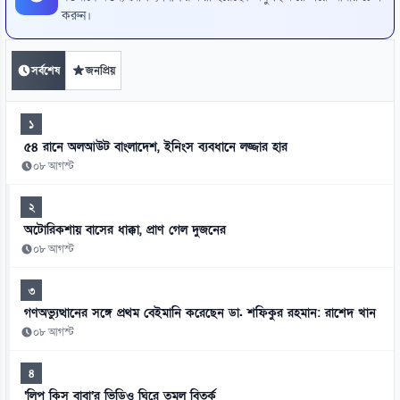
করুন।
সর্বশেষ
জনপ্রিয়
১
৫৪ রানে অলআউট বাংলাদেশ, ইনিংস ব্যবধানে লজ্জার হার
০৮ আগস্ট
২
অটোরিকশায় বাসের ধাক্কা, প্রাণ গেল দুজনের
০৮ আগস্ট
৩
গণঅভ্যুত্থানের সঙ্গে প্রথম বেইমানি করেছেন ডা. শফিকুর রহমান: রাশেদ খান
০৮ আগস্ট
৪
‘লিপ কিস বাবা’র ভিডিও ঘিরে তুমুল বিতর্ক