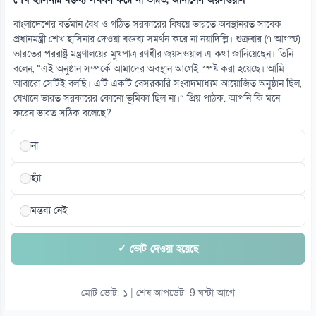
১৪
এআইভিত্তিক সমাধানে এগোতে চায় দেশের আইএসপি খাত
বাংলাদেশের বর্তমান বৈধ ও গঠিত সরকারের বিষয়ে ভারতে অবস্থানরত সাবেক
০৮ আগস্ট
প্রধানমন্ত্রী শেখ হাসিনার দেওয়া বক্তব্য সমর্থন করে না নয়াদিল্লি। শুক্রবার (৭ আগস্ট)
ভারতের পররাষ্ট্র মন্ত্রণালয়ের মুখপাত্র রণধীর জয়সওয়াল এ কথা জানিয়েছেন। তিনি
বলেন, “এই অনুষ্ঠান সম্পর্কে আমাদের অবস্থান আগেই স্পষ্ট করা হয়েছে। আমি
১৫
আবারো সেটিই বলছি। এটি একটি বেসরকারি সংবাদমাধ্যম আয়োজিত অনুষ্ঠান ছিল,
শিশুদের ক্ষতির অভিযোগে মেটাকে ৫৭ কোটি ডলার জরিমানা
যেখানে ভারত সরকারের কোনো ভূমিকা ছিল না।” প্রিয় পাঠক. আপনি কি মনে
০৮ আগস্ট
করেন ভারত সঠিক বলেছে?
না
হ্যাঁ
মন্তব্য নেই
✓ ভোট দেওয়া হয়েছে
মোট ভোট: ১ | শেষ আপডেট: 9 ঘন্টা আগে