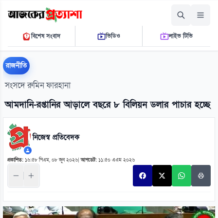
শুক্রবার, ০৭ আগস্ট ২০২৬
বিশেষ সংবাদ
ভিডিও
লাইভ টিভি
১১ ৪৮ ০৯ পি.এম.
THE DAILY AJKER PROTTASHA
রাজনীতি
সংসদে রুমিন ফারহানা
আমদানি-রপ্তানির আড়ালে বছরে ৮ বিলিয়ন ডলার পাচার হচ্ছে
নিজেস্ব প্রতিবেদক
প্রকাশিত:
১৬:৫৮ পিএম, ০৮ জুন ২০২৬
|
আপডেট:
১১:৫০ এএম ২০২৬