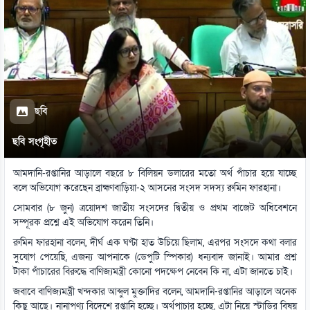
ছবি
ছবি সংগৃহীত
আমদানি-রপ্তানির আড়ালে বছরে ৮ বিলিয়ন ডলারের মতো অর্থ পাঁচার হয়ে যাচ্ছে
বলে অভিযোগ করেছেন ব্রাহ্মণবাড়িয়া-২ আসনের সংসদ সদস্য রুমিন ফারহানা।
সোমবার (৮ জুন) ত্রয়োদশ জাতীয় সংসদের দ্বিতীয় ও প্রথম বাজেট অধিবেশনে
সম্পূরক প্রশ্নে এই অভিযোগ করেন তিনি।
রুমিন ফারহানা বলেন, দীর্ঘ এক ঘণ্টা হাত উচিয়ে ছিলাম, এরপর সংসদে কথা বলার
সুযোগ পেয়েছি, এজন্য আপনাকে (ডেপুটি স্পিকার) ধন্যবাদ জানাই। আমার প্রশ্ন
টাকা পাঁচারের বিরুদ্ধে বাণিজ্যমন্ত্রী কোনো পদক্ষেপ নেবেন কি না, এটা জানতে চাই।
জবাবে বাণিজ্যমন্ত্রী খন্দকার আব্দুল মুক্তাদির বলেন, আমদানি-রপ্তানির আড়ালে অনেক
কিছু আছে। নানাপণ্য বিদেশে রপ্তানি হচ্ছে। অর্থপাচার হচ্ছে, এটা নিয়ে স্টাডির বিষয়