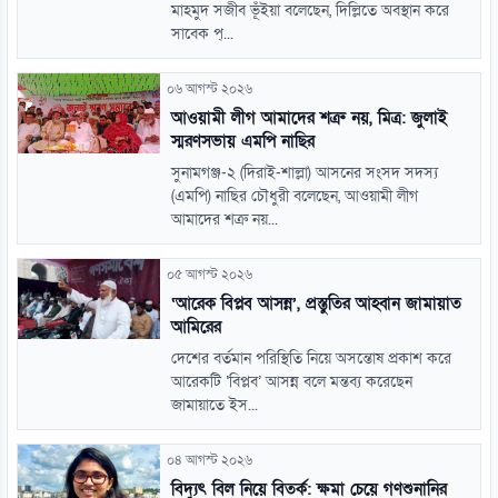
মাহমুদ সজীব ভূঁইয়া বলেছেন, দিল্লিতে অবস্থান করে
সাবেক প্...
০৬ আগস্ট ২০২৬
আওয়ামী লীগ আমাদের শত্রু নয়, মিত্র: জুলাই
স্মরণসভায় এমপি নাছির
সুনামগঞ্জ-২ (দিরাই-শাল্লা) আসনের সংসদ সদস্য
(এমপি) নাছির চৌধুরী বলেছেন, আওয়ামী লীগ
আমাদের শত্রু নয়...
০৫ আগস্ট ২০২৬
‘আরেক বিপ্লব আসন্ন’, প্রস্তুতির আহ্বান জামায়াত
আমিরের
দেশের বর্তমান পরিস্থিতি নিয়ে অসন্তোষ প্রকাশ করে
আরেকটি ‘বিপ্লব’ আসন্ন বলে মন্তব্য করেছেন
জামায়াতে ইস...
০৪ আগস্ট ২০২৬
বিদ্যুৎ বিল নিয়ে বিতর্ক: ক্ষমা চেয়ে গণশুনানির