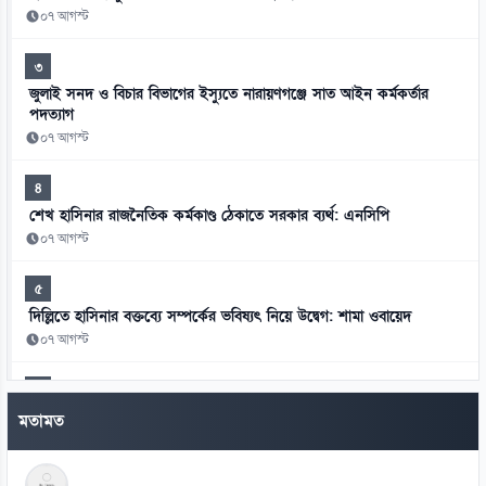
০৭ আগস্ট
৩
জুলাই সনদ ও বিচার বিভাগের ইস্যুতে নারায়ণগঞ্জে সাত আইন কর্মকর্তার
পদত্যাগ
০৭ আগস্ট
৪
শেখ হাসিনার রাজনৈতিক কর্মকাণ্ড ঠেকাতে সরকার ব্যর্থ: এনসিপি
০৭ আগস্ট
৫
দিল্লিতে হাসিনার বক্তব্যে সম্পর্কের ভবিষ্যৎ নিয়ে উদ্বেগ: শামা ওবায়েদ
০৭ আগস্ট
৬
মানবতাবিরোধী অপরাধের খসড়া তদন্তে জাফর ইকবালসহ চারজনের নাম
মতামত
০৭ আগস্ট