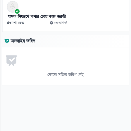
১২
মাদক নিয়ন্ত্রণে কথার চেয়ে কাজ জরুরি
ভিনিসিয়ুসকে ‘হুমকি’ দিয়ে সুর নরম রিয়ালের, আর্সেনালের নতুন প্রস্তাব
প্রত্যাশা ডেস্ক
০৩ আগস্ট
০৬ আগস্ট
১৩
অনলাইন জরিপ
রুশ বাহিনীর রাতভর ড্রোন-ক্ষেপণাস্ত্র হামলায় কিয়েভে নিহত ১৭
০৬ আগস্ট
১৪
ইয়েমেনে সামরিক শিবিরে ভয়াবহ হামলা, নিহত ৩০
কোনো সক্রিয় জরিপ নেই
০৬ আগস্ট
১৫
থাইল্যান্ড সফরে মিয়ানমারের মিন অং হ্লাইং
০৬ আগস্ট