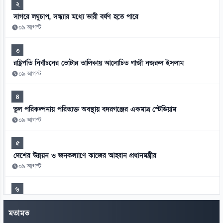
২
সাগরে লঘুচাপ, সন্ধ্যার মধ্যে ভারী বর্ষণ হতে পারে
০৯ আগস্ট
৩
রাষ্ট্রপতি নির্বাচনের ভোটার তালিকায় আলোচিত গাজী নজরুল ইসলাম
০৯ আগস্ট
৪
ভুল পরিকল্পনায় পরিত্যক্ত অবস্থায় বদরগঞ্জের একমাত্র স্টেডিয়াম
০৯ আগস্ট
৫
দেশের উন্নয়ন ও জনকল্যাণে কাজের আহ্বান প্রধানমন্ত্রীর
০৯ আগস্ট
৬
মাধবদীতে সোনার বাংলা কটন মিলের বিশেষ সাধারণ সভা
মতামত
০৯ আগস্ট