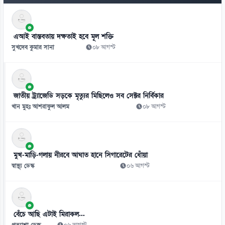
৭
গাজীপুরে ট্রেনে কাটা পড়ে দম্পতির মৃত্যু
এআই বাস্তবতায় দক্ষতাই হবে মূল শক্তি
০৯ আগস্ট
সুখদেব কুমার সানা
০৮ আগস্ট
৮
রোমে বিমানের ফ্লাইট বিপর্যয়, টার্মিনালে ২৮ ঘণ্টা দুর্ভোগ যাত্রীদের
০৯ আগস্ট
জাতীয় ট্র্যাজেডি সড়কে মৃত্যুর মিছিলেও সব সেক্টর নির্বিকার
৯
খান মুহঃ আশরাফুল আলম
০৮ আগস্ট
প্রধানমন্ত্রী চট্টগ্রাম সফরে যাচ্ছেন আজ, প্রস্তুত সাত ভেন্যু
০৯ আগস্ট
১০
মুখ-মাড়ি-গলায় নীরবে আঘাত হানে সিগারেটের ধোঁয়া
জ্বালানি-বিদ্যুৎ অস্থিতিশীল করতে চক্র সক্রিয়:চিকিৎসক সমাবেশে প্রধানমন্ত্রী
স্বাস্থ্য ডেস্ক
০৬ আগস্ট
০৯ আগস্ট
১১
ভবন নির্মাণে তিন পক্ষের যোগসাজশেই অনিয়ম
বেঁচে আছি এটাই মিরাকল...
০৮ আগস্ট