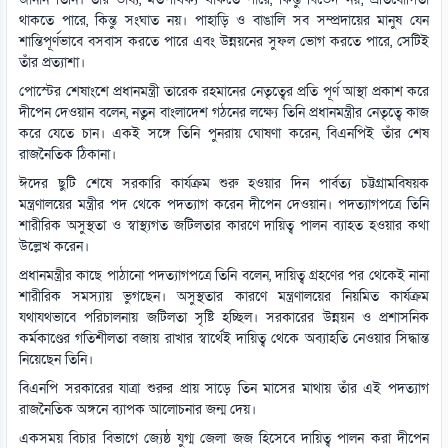
জানান তিনি। তাঁর ভাষ্য, মতপার্থক্য থাকতে পারে, কিন্তু বিভেদ নয়; প্রতিযোগিতা
থাকতে পারে, কিন্তু সংঘাত নয়। পাহাড়ি ও বাঙালি সব সম্প্রদায়ের মানুষ যেন
শান্তিপূর্ণভাবে বসবাস করতে পারে এবং উন্নয়নের সুফল ভোগ করতে পারে, সেটিই
তাঁর প্রত্যাশা।
পোস্টের শেষাংশে প্রধানমন্ত্রী তারেক রহমানের নেতৃত্বের প্রতি পূর্ণ আস্থা প্রকাশ করে
দীপেন দেওয়ান বলেন, নতুন বাংলাদেশ গঠনের লক্ষ্যে তিনি প্রধানমন্ত্রীর নেতৃত্বে কাজ
করে যেতে চান। একই সঙ্গে তিনি পুনরায় ঘোষণা করেন, বিএনপিই তাঁর শেষ
রাজনৈতিক ঠিকানা।
ঈদের ছুটি শেষে সরকারি কার্যক্রম শুরু হওয়ার দিন পার্বত্য চট্টগ্রামবিষয়ক
মন্ত্রণালয়ের মন্ত্রীর পদ থেকে পদত্যাগ করেন দীপেন দেওয়ান। পদত্যাগপত্রে তিনি
শারীরিক অসুস্থতা ও স্বাস্থ্যগত জটিলতার কারণে দায়িত্ব পালন ব্যাহত হওয়ার কথা
উল্লেখ করেন।
প্রধানমন্ত্রীর কাছে পাঠানো পদত্যাগপত্রে তিনি বলেন, দায়িত্ব গ্রহণের পর থেকেই নানা
শারীরিক সমস্যায় ভুগছেন। অসুস্থতার কারণে মন্ত্রণালয়ের নিয়মিত কার্যক্রম
যথাযথভাবে পরিচালনায় জটিলতা সৃষ্টি হচ্ছিল। সরকারের উন্নয়ন ও প্রশাসনিক
কর্মকাণ্ডের গতিশীলতা বজায় রাখার স্বার্থেই দায়িত্ব থেকে অব্যাহতি নেওয়ার সিদ্ধান্ত
নিয়েছেন তিনি।
বিএনপি সরকারের যাত্রা শুরুর প্রায় সাড়ে তিন মাসের মাথায় তাঁর এই পদত্যাগ
রাজনৈতিক অঙ্গনে ব্যাপক আলোচনার জন্ম দেয়।
একসময় বিচার বিভাগে জ্যেষ্ঠ যুগ্ম জেলা জজ হিসেবে দায়িত্ব পালন করা দীপেন