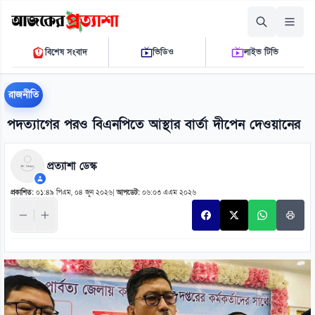
রোববার, ০৯ আগস্ট ২০২৬
বিশেষ সংবাদ
ভিডিও
লাইভ টিভি
০৩:৩৫:৩৮ এ.এম.
THE DAILY AJKER PROTTASHA
রাজনীতি
পদত্যাগের পরও বিএনপিতে আস্থার বার্তা দীপেন দেওয়ানের
প্রত্যাশা ডেস্ক
প্রকাশিত:
০১:৪৯ পিএম, ০৪ জুন ২০২৬
|
আপডেট:
০৬:০৩ এএম ২০২৬