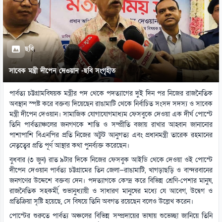
ছবি
সাবেক মন্ত্রী দীপেন দেওয়ান -ছবি সংগৃহীত
পার্বত্য চট্টগ্রামবিষয়ক মন্ত্রীর পদ থেকে পদত্যাগের দুই দিন পর নিজের রাজনৈতিক
অবস্থান স্পষ্ট করে বক্তব্য দিয়েছেন রাঙামাটি থেকে নির্বাচিত সংসদ সদস্য ও সাবেক
মন্ত্রী দীপেন দেওয়ান। সামাজিক যোগাযোগমাধ্যম ফেসবুকে দেওয়া এক দীর্ঘ পোস্টে
তিনি পার্বত্যাঞ্চলের জনগণকে শান্তি ও সম্প্রীতি বজায় রাখার আহ্বান জানানোর
পাশাপাশি বিএনপির প্রতি নিজের অটুট আনুগত্য এবং প্রধানমন্ত্রী তারেক রহমানের
নেতৃত্বের প্রতি পূর্ণ আস্থার কথা পুনর্ব্যক্ত করেছেন।
বুধবার (৩ জুন) রাত ৯টার দিকে নিজের ফেসবুক আইডি থেকে দেওয়া ওই পোস্টে
দীপেন দেওয়ান পার্বত্য চট্টগ্রামের তিন জেলা—রাঙামাটি, খাগড়াছড়ি ও বান্দরবানের
জনগণের উদ্দেশে বক্তব্য দেন। পদত্যাগকে কেন্দ্র করে বিভিন্ন শ্রেণি-পেশার মানুষ,
রাজনৈতিক সহকর্মী, শুভানুধ্যায়ী ও সাধারণ মানুষের মধ্যে যে আবেগ, উদ্বেগ ও
প্রতিক্রিয়া সৃষ্টি হয়েছে, সে বিষয়ে তিনি অবগত রয়েছেন বলেও উল্লেখ করেন।
পোস্টের শুরুতে পার্বত্য অঞ্চলের বিভিন্ন সম্প্রদায়ের ভাষায় শুভেচ্ছা জানিয়ে তিনি