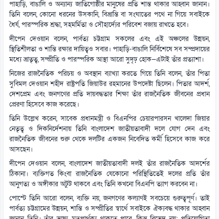
পাহাড়ি, বাঙালি ও অন্যান্য জাতিগোষ্ঠীর মানুষের প্রতি শান্ত থাকার আহ্বান জানান।
তিনি বলেন, কোনো ধরনের উসকানি, বিভ্রান্তি বা সংঘাতের পথে না গিয়ে সবাইকে
ধৈর্য, পারস্পরিক শ্রদ্ধা, সহমর্মিতা ও সৌহার্দ্যের পরিবেশ বজায় রাখতে হবে।
দীপেন দেওয়ান বলেন, পার্বত্য চট্টগ্রাম সকলের এবং এই অঞ্চলের উন্নয়ন,
স্থিতিশীলতা ও শান্তি রক্ষার দায়িত্বও সবার। পাহাড়ি-বাঙালি নির্বিশেষে সব সম্প্রদায়ের
মধ্যে ভ্রাতৃত্ব, সম্প্রীতি ও পারস্পরিক আস্থা আরো সুদৃঢ় হোক—এটাই তাঁর প্রত্যাশা।
নিজের রাজনৈতিক পরিচয় ও অবস্থান ব্যাখ্যা করতে গিয়ে তিনি বলেন, তাঁর পিতা
সুবিমল দেওয়ান শহীদ রাষ্ট্রপতি জিয়াউর রহমানের উপদেষ্টা ছিলেন। পিতার আদর্শ,
দেশপ্রেম এবং জনগণের প্রতি দায়বদ্ধতার শিক্ষা তাঁর রাজনৈতিক জীবনের প্রধান
প্রেরণা হিসেবে কাজ করেছে।
তিনি উল্লেখ করেন, সাবেক প্রধানমন্ত্রী ও বিএনপির চেয়ারপারসন খালেদা জিয়ার
নেতৃত্ব ও দিকনির্দেশনায় তিনি বাংলাদেশ জাতীয়তাবাদী দলে যোগ দেন এবং
রাজনৈতিক জীবনের শুরু থেকে দলটির একজন নিবেদিত কর্মী হিসেবে কাজ করে
আসছেন।
দীপেন দেওয়ান বলেন, বাংলাদেশ জাতীয়তাবাদী দলই তাঁর রাজনৈতিক আদর্শের
ঠিকানা। ব্যক্তিগত কিংবা রাজনৈতিক যেকোনো পরিস্থিতিতেই দলের প্রতি তাঁর
আনুগত্য ও অঙ্গীকার অটুট থাকবে এবং তিনি কখনো বিএনপি ত্যাগ করবেন না।
পোস্টে তিনি আরো বলেন, ব্যক্তি নয়, জনগণের কল্যাণই সবচেয়ে গুরুত্বপূর্ণ। তাই
পার্বত্য চট্টগ্রামের উন্নয়ন, শান্তি ও সম্প্রীতির স্বার্থে সবাইকে ঐক্যবদ্ধ থাকার আহ্বান