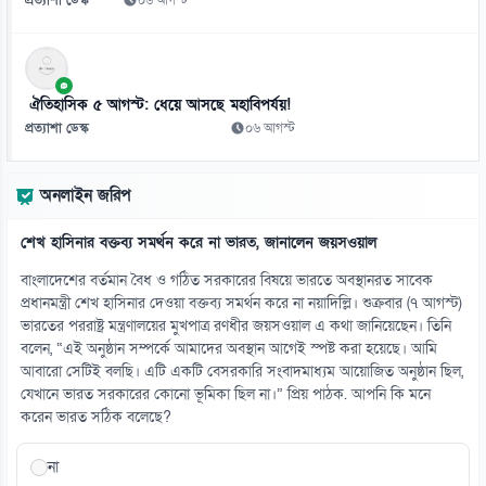
প্রত্যাশা ডেস্ক
০৬ আগস্ট
১২
জুলাই জাদুঘরে লাল ফোনে হাসিনার কথোপকথন শুনলেন নাহিদ ইসলাম
০৮ আগস্ট
ঐতিহাসিক ৫ আগস্ট: ধেয়ে আসছে মহাবিপর্যয়!
প্রত্যাশা ডেস্ক
০৬ আগস্ট
১৩
কালুরঘাট বেতার কেন্দ্র সংরক্ষণে উদ্যোগ নেওয়ার কথা জানালেন তথ্য প্রতিমন্ত্রী
অনলাইন জরিপ
০৮ আগস্ট
শেখ হাসিনার বক্তব্য সমর্থন করে না ভারত, জানালেন জয়সওয়াল
১৪
এসএসসি পরীক্ষার ফলপ্রকাশ আগামীকাল, জানা যাবে যেভাবে
বাংলাদেশের বর্তমান বৈধ ও গঠিত সরকারের বিষয়ে ভারতে অবস্থানরত সাবেক
০৮ আগস্ট
প্রধানমন্ত্রী শেখ হাসিনার দেওয়া বক্তব্য সমর্থন করে না নয়াদিল্লি। শুক্রবার (৭ আগস্ট)
ভারতের পররাষ্ট্র মন্ত্রণালয়ের মুখপাত্র রণধীর জয়সওয়াল এ কথা জানিয়েছেন। তিনি
বলেন, “এই অনুষ্ঠান সম্পর্কে আমাদের অবস্থান আগেই স্পষ্ট করা হয়েছে। আমি
১৫
আবারো সেটিই বলছি। এটি একটি বেসরকারি সংবাদমাধ্যম আয়োজিত অনুষ্ঠান ছিল,
জামায়াতের প্রদর্শনীতে মুক্তিযুদ্ধের ইতিহাস নিয়ে বিতর্ক
যেখানে ভারত সরকারের কোনো ভূমিকা ছিল না।” প্রিয় পাঠক. আপনি কি মনে
০৮ আগস্ট
করেন ভারত সঠিক বলেছে?
না