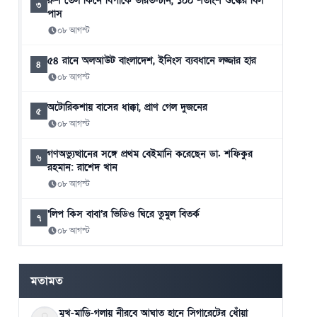
রুশ তেল কিনে বিপাকে ভারত-চীন, ১০০ শতাংশ শুল্কের বিল
৩
পাস
০৮ আগস্ট
৫৪ রানে অলআউট বাংলাদেশ, ইনিংস ব্যবধানে লজ্জার হার
৪
০৮ আগস্ট
অটোরিকশায় বাসের ধাক্কা, প্রাণ গেল দুজনের
৫
০৮ আগস্ট
গণঅভ্যুত্থানের সঙ্গে প্রথম বেইমানি করেছেন ডা. শফিকুর
৬
রহমান: রাশেদ খান
০৮ আগস্ট
‘লিপ কিস বাবা’র ভিডিও ঘিরে তুমুল বিতর্ক
৭
০৮ আগস্ট
চলতি মাসে ফের টানা ৪ দিনের ছুটির সুযোগ
৮
০৮ আগস্ট
মতামত
মুখ-মাড়ি-গলায় নীরবে আঘাত হানে সিগারেটের ধোঁয়া