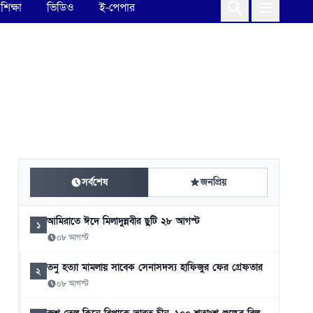
শিক্ষা
ভিডিও
ই-পেপার
সর্বশেষ
জনপ্রিয়
আমিরাতে ঈদে মিলাদুন্নবীর ছুটি ২৮ আগস্ট
১
০৮ আগস্ট
তনু হত্যা মামলায় সাবেক সেনাসদস্য হাফিজুর ফের গ্রেফতার
২
০৮ আগস্ট