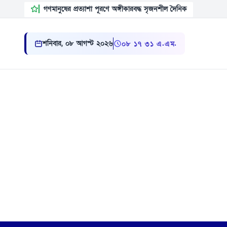
গণমানুষের প্রত্যাশা পূরণে অঙ্গীকারবদ্ধ সৃজনশীল দৈনিক
শনিবার, ০৮ আগস্ট ২০২৬
০৮:১৭:৩২ এ.এম.