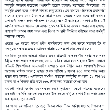
অর্থমন্ত্রী জানান, সরকার গঠনের এক মাসেরও কম সময়ের মধ্যে ‘ফ্যামিলি কার্ড
কর্মসূচি’ উদ্বোধন করেছেন প্রধানমন্ত্রী তারেক রহমান। সরকারের ‘সিগনেচার’ এই
কর্মসূচি এরই মধ্যে পাইলট আকারে চালু হয়েছে। এর মাধ্যমে পরিবারের প্রধান নারী
মাসে ২ হাজার ৫০০ টাকা করে ভাতা পাবেন। ২০৩০ সালের মধ্যে এই কর্মসূচি
দেশব্যাপী সম্প্রসারণের পরিকল্পনা রয়েছে। আগামী অর্থবছরে ৪১ লাখ নারীকে এই
কার্ডের আওতায় আনতে ১৪ হাজার ৫০০ কোটি টাকা বরাদ্দের প্রস্তাব করা হয়েছে।
পাশাপাশি চলমান বয়স্ক ভাতা এবং বিধবা ও স্বামী নিগৃহীতা নারীদের ভাতা কর্মসূচি
অব্যাহত থাকবে।
এছাড়া, ৬৫ বছরের ঊর্ধ্বে প্রবীণ নাগরিকদের জন্য ট্রেন ভ্রমণে শতভাগ ফ্রি বা
বিনামূল্যে যাতায়াত এবং মেট্রোরেল ভাড়ায় ২৫ শতাংশ ছাড় দেওয়া হবে।
সামাজিক সুরক্ষার আওতা বাড়িয়ে এবার প্রতিবন্ধী ভাতাভোগীর সংখ্যা ৩৮ লাখে
উন্নীত করার প্রস্তাব করা হয়েছে, যেখানে মাসিক ভাতা হবে ১ হাজার টাকা। এছাড়া,
প্রতিবন্ধী শিক্ষার্থীদের ভাতাভোগীর সংখ্যা ১ লাখে উন্নীত করার পাশাপাশি শিক্ষার
স্তরভেদে মাসিক ভাতা ১ হাজার থেকে বাড়িয়ে ১ হাজার ৪০০ টাকা পর্যন্ত করার
প্রস্তাব করা হয়েছে। একইসঙ্গে মা-শিশু সহায়তা কর্মসূচির আওতায় ১৮ লাখ ৯৫
হাজার মা ও শিশুকে প্রতি মাসে ৮৫০ টাকা করে সহায়তা দেওয়া হবে।
অর্থমন্ত্রী আরো জানান, ক্যানসারসহ ছয়টি দুরারোগ্য রোগে আক্রান্ত ব্যক্তিদের
এককালীন আর্থিক সহায়তা ৫০ হাজার টাকা থেকে বাড়িয়ে ১ লাখ টাকা করার প্রস্তাব
করা হয়েছে নতুন বাজেটে।
এর আগে, বৃহস্পতিবার (১১ জুন) বিকেল ৩টার দিকে জাতীয় সংসদে স্পিকার ড.