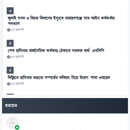
৩
জুলাই সনদ ও বিচার বিভাগের ইস্যুতে নারায়ণগঞ্জে সাত আইন কর্মকর্তার
পদত্যাগ
০৭ আগস্ট
৪
শেখ হাসিনার রাজনৈতিক কর্মকাণ্ড ঠেকাতে সরকার ব্যর্থ: এনসিপি
০৭ আগস্ট
৫
দিল্লিতে হাসিনার বক্তব্যে সম্পর্কের ভবিষ্যৎ নিয়ে উদ্বেগ: শামা ওবায়েদ
০৭ আগস্ট
৬
মানবতাবিরোধী অপরাধের খসড়া তদন্তে জাফর ইকবালসহ চারজনের নাম
মতামত
০৭ আগস্ট
৭