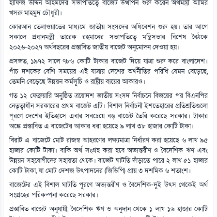
হাফিজ উদ্দিন আহমদের সভাপতিত্বে বাজেট উত্থাপন শুরু করেন অর্থমন্ত্রী আমির
খসরু মাহমুদ চৌধুরী।
কোরআন তেলাওয়াতের মাধ্যমে জাতীয় সংসদের অধিবেশন শুরু হয়। তার আগে
সকালে প্রধানমন্ত্রী তারেক রহমানের সভাপতিত্বে মন্ত্রিসভার বিশেষ বৈঠকে
২০২৬-২০২৭ অর্থবছরের প্রস্তাবিত জাতীয় বাজেট অনুমোদন দেওয়া হয়।
প্রসঙ্গত, ১৯৭২ সালে ৭৮৬ কোটি টাকার বাজেট দিয়ে যাত্রা শুরু করে বাংলাদেশ।
পাঁচ দশকের বেশি সময়ের এই যাত্রায় দেশের অর্থনীতির পরিধি যেমন বেড়েছে,
তেমনি বেড়েছে উন্নয়ন কর্মসূচি ও রাষ্ট্রীয় ব্যয়ের আকারও।
গত ১২ ফেব্রুয়ারি অনুষ্ঠিত ত্রয়োদশ জাতীয় সংসদ নির্বাচনে বিজয়ের পর বিএনপির
নেতৃত্বাধীন সরকারের প্রথম বাজেট এটি। বিশাল নির্বাচনী ইশতেহারের প্রতিশ্রতিগুলো
পূরণে দেশের ইতিহাসে এবার সবচেয়ে বড় বাজেট তৈরি করেছে সরকার। টাকার
অঙ্কে প্রস্তাবিত এ বাজেটের আকার ধরা হয়েছে ৯ লাখ ৩৮ হাজার কোটি টাকা।
বিরাট এ বাজেটে মোট রাজস্ব আহরণের লক্ষ্যমাত্রা নির্ধারণ করা হয়েছে ৬ লাখ ৯৫
হাজার কোটি টাকা। বাকি অর্থ সংগ্রহ করা হবে অভ্যন্তরীণ ও বৈদেশিক ঋণ এবং
উন্নয়ন সহযোগীদের সহায়তা থেকে। বাজেট ঘাটতি দাঁড়াতে পারে ২ লাখ ৫১ হাজার
কোটি টাকা, যা মোট দেশজ উৎপাদনের (জিডিপি) প্রায় ৩ দশমিক ৬ শতাংশ।
বাজেটের এই বিশাল ঘাটতি পূরণে অভ্যন্তরীণ ও বৈদেশিক-দুই উৎস থেকেই অর্থ
সংগ্রহের পরিকল্পনা করেছে সরকার।
প্রস্তাবিত বাজেট অনুযায়ী, বৈদেশিক ঋণ ও অনুদান থেকে ১ লাখ ১৬ হাজার কোটি