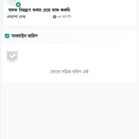
১২
মাদক নিয়ন্ত্রণে কথার চেয়ে কাজ জরুরি
ভিনিসিয়ুসকে ‘হুমকি’ দিয়ে সুর নরম রিয়ালের, আর্সেনালের নতুন প্রস্তাব
প্রত্যাশা ডেস্ক
০৩ আগস্ট
০৬ আগস্ট
১৩
অনলাইন জরিপ
রুশ বাহিনীর রাতভর ড্রোন-ক্ষেপণাস্ত্র হামলায় কিয়েভে নিহত ১৭
০৬ আগস্ট
১৪
ইয়েমেনে সামরিক শিবিরে ভয়াবহ হামলা, নিহত ৩০
কোনো সক্রিয় জরিপ নেই
০৬ আগস্ট
১৫
থাইল্যান্ড সফরে মিয়ানমারের মিন অং হ্লাইং
০৬ আগস্ট