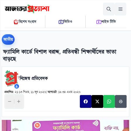
শুক্রবার, ০৭ আগস্ট ২০২৬
বিশেষ সংবাদ
ভিডিও
লাইভ টিভি
১১:৩২:০০ পি.এম.
THE DAILY AJKER PROTTASHA
জাতীয়
ফ্যামিলি কার্ডে বিশাল বরাদ্দ, প্রতিবন্ধী শিক্ষার্থীদের ভাতা
বাড়ছে
নিজেস্ব প্রতিবেদক
প্রকাশিত:
২১:১৩ পিএম, ১১ জুন ২০২৬
|
আপডেট:
১৯:৩৪ এএম ২০২৬