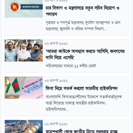
০৬ আগস্ট ২০২৬
চার বিভাগ ও মন্ত্রণালয়ে নতুন সচিব নিয়োগ ও
পদায়ন
গৃহায়ন ও গণপূর্ত মন্ত্রণালয়, দুর্যোগ ব্যবস্থাপনা ও ত্রাণ
মন্ত্রণালয়, জ্বালানি ও খনিজ সম্পদ বিভাগ...
০৬ আগস্ট ২০২৬
‘আমরা কাউকে অসম্মান করতে আসিনি, জনগণের
দাবি নিয়ে এসেছি’
সচিবালয়ের সামনে ১১ দলীয় জোট
০৬ আগস্ট ২০২৬
ভিসা নিয়ে সতর্ক করলো ভারতীয় হাইকমিশন
বাংলাদেশি ভিসাপ্রত্যাশীদের উদ্দেশে সতর্কবার্তামূলক
বার্তা দিয়েছে ঢাকাস্থ ভারতীয় হাইকমিশন।
হাইকমিশনের...
০৬ আগস্ট ২০২৬
মহেশখালী থেকে জাতীয় গ্রিডে সরবরাহ হচ্ছে