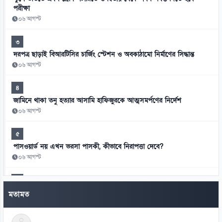
পরীক্ষা
০৬ আগস্ট
৩
দরপত্র ছাড়াই বিআরটিসির চার্জিং স্টেশন ও অবকাঠামো নির্মাণের সিদ্ধান্ত
০৬ আগস্ট
৪
জামিনে থাকা তনু হত্যার আসামি হাফিজুরকে আত্মসমর্পণের নির্দেশ
০৬ আগস্ট
৫
পাসওয়ার্ড নয় এখন ভরসা পাসকী, কীভাবে নিরাপত্তা দেবে?
০৬ আগস্ট
৬
ভিনিসিয়ুসকে ‘হুমকি’ দিয়ে সুর নরম রিয়ালের, আর্সেনালের নতুন প্রস্তাব
মতামত
০৬ আগস্ট