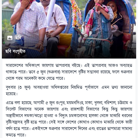
ছবি
ছবি সংগৃহীত
সারাদেশের অধিকাংশ জায়গায় তাপপ্রবাহ বইছে। এই তাপপ্রবাহ আজও অব্যাহত
থাকতে পারে। তবে ৫ জুন (শুক্রবার) সারাদেশে বৃষ্টির সম্ভাবনা রয়েছে, ফলে শুক্রবার
থেকে গরম অনেকটা কমে যেতে পারে।
বুধবার (৩ জুন) আবহাওয়া অধিদপ্তরের নিয়মিত পূর্বাভাসে এমন তথ্য জানানো
হয়েছে।
এতে বলা হয়েছে, আগামী ৫ জুন রংপুর, ময়মনসিংহ, ঢাকা, খুলনা, বরিশাল, চট্টগ্রাম ও
সিলেট বিভাগের অনেক জায়গায় এবং রাজশাহী বিভাগের কিছু কিছু জায়গায়
অস্থায়ীভাবে দমকা/ঝড়ো হাওয়া ও বিদ্যুৎ চমকানোসহ হালকা থেকে মাঝারি ধরনের
বৃষ্টি/বজ্রসহ বৃষ্টি হতে পারে। সেই সঙ্গে দেশের কোথাও কোথাও মাঝারি থেকে ভারী
বর্ষণ হতে পারে। একইসঙ্গে শুক্রবার সারাদেশে দিনের এবং রাতের তাপমাত্রা সামান্য
কমতে পারে।