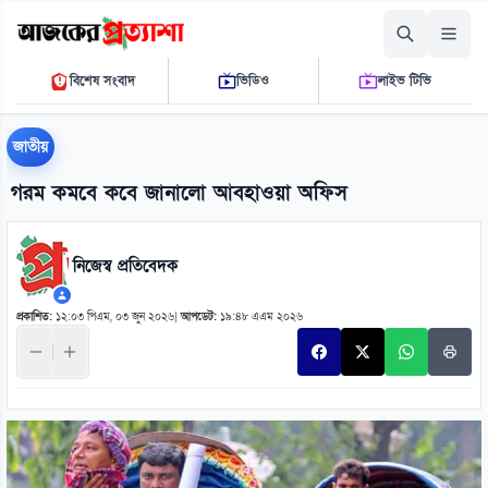
শুক্রবার, ০৭ আগস্ট ২০২৬
বিশেষ সংবাদ
ভিডিও
লাইভ টিভি
০৬:১৬:১৬ পি.এম.
THE DAILY AJKER PROTTASHA
জাতীয়
গরম কমবে কবে জানালো আবহাওয়া অফিস
নিজেস্ব প্রতিবেদক
প্রকাশিত:
১২:০৩ পিএম, ০৩ জুন ২০২৬
|
আপডেট:
১৯:৪৮ এএম ২০২৬