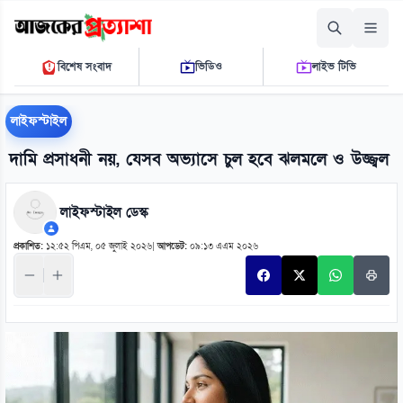
রোববার, ০৯ আগস্ট ২০২৬
বিশেষ সংবাদ
ভিডিও
লাইভ টিভি
০৯ ১২ ২৩ এ.এম.
THE DAILY AJKER PROTTASHA
লাইফস্টাইল
দামি প্রসাধনী নয়, যেসব অভ্যাসে চুল হবে ঝলমলে ও উজ্জ্বল
লাইফস্টাইল ডেস্ক
প্রকাশিত:
১২:৫২ পিএম, ০৫ জুলাই ২০২৬
|
আপডেট:
০৯:১৩ এএম ২০২৬