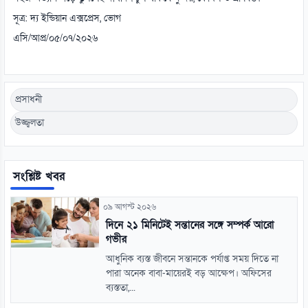
সূত্র: দ্য ইন্ডিয়ান এক্সপ্রেস, ভোগ
এসি/আপ্র/০৫/০৭/২০২৬
প্রসাধনী
উজ্জ্বলতা
সংশ্লিষ্ট খবর
০৯ আগস্ট ২০২৬
দিনে ২১ মিনিটেই সন্তানের সঙ্গে সম্পর্ক আরো
গভীর
আধুনিক ব্যস্ত জীবনে সন্তানকে পর্যাপ্ত সময় দিতে না
পারা অনেক বাবা-মায়েরই বড় আক্ষেপ। অফিসের
ব্যস্ততা,...