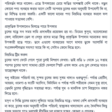
পরিবর্তন করে থাকেন। এতে উপকারের চেয়ে ক্ষতির আশঙ্কাই বেশি থাকে। নতুন
কোনো পণ্য ব্যবহার করার আগে সেটি আপনার চুলের ধরন অনুযায়ী উপযোগী কি না,
তা নিশ্চিত হওয়া জরুরি। একটি ভালো মানের পণ্য নিয়মিত ব্যবহার করলে ফল
পাওয়ার সম্ভাবনা বেশি।
প্রাকৃতিক উপাদানেও মিলতে পারে উপকার
চুলের যত্নে সব সময় দামি প্রসাধনীর প্রয়োজন হয় না। ডিমের কুসুম, অ্যালোভেরা
জেল, নারিকেল তেল বা লেবুর রসের মতো কিছু প্রাকৃতিক উপাদান অনেকের জন্য
উপকারী হতে পারে। তবে এগুলো ব্যবহারের আগে মাথার ত্বকে অ্যালার্জি বা
সংবেদনশীলতার সমস্যা আছে কি না, সেটাও জেনে নিতে হবে।
নিয়মিত ট্রিম করুন
চুলের আগা ফেটে গেলে পুরো চুলই নিষ্প্রাণ দেখায়। তাই প্রতি ৮ থেকে ১২ সপ্তাহ
পরপর চুলের আগা সামান্য ছেঁটে ফেললে স্প্লিট এন্ডস কমে এবং চুল দেখতে আরও
স্বাস্থ্যোজ্জ্বল থাকে।
শুধু বাইরের পরিচর্যা নয়, সুন্দর চুলের জন্য সুষম খাদ্যও গুরুত্বপূর্ণ। পর্যাপ্ত প্রোটিন,
আয়রন, ওমেগা-৩ ফ্যাটি অ্যাসিড, ভিটামিন ও পর্যাপ্ত পানি শরীরকে যেমন সুস্থ রাখে,
তেমনি চুলের বৃদ্ধিতেও সহায়তা করে। পর্যাপ্ত ঘুম ও মানসিক চাপ নিয়ন্ত্রণেও নজর
দিতে হবে।
মসৃণ ও সিল্কি চুলের রহস্য লুকিয়ে আছে নিয়মিত যত্নে। অযথা বেশি প্রসাধনী ব্যবহার
না করে, চুলের ধরন অনুযায়ী সঠিক পরিচর্যা, স্বাস্থ্যকর খাদ্যাভ্যাস এবং দৈনন্দিন কিছু
সহজ অভ্যাস গড়ে তুললেই দীর্ঘদিন চুল থাকবে সুন্দর, কোমল ও প্রাণবন্ত।