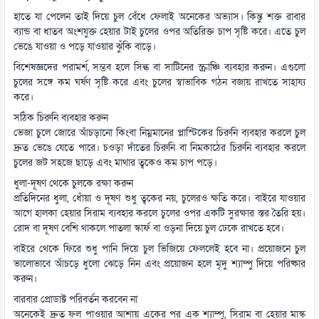
হাতে যা পেলেন তাই দিয়ে চুল বেঁধে ফেলাই অনেকের অভ্যাস। কিন্তু শক্ত রাবার
ব্যান্ড বা ধাতব অংশযুক্ত হেয়ার টাই চুলের ওপর অতিরিক্ত চাপ সৃষ্টি করে। এতে চুল
ভেঙে যাওয়া ও পড়ে যাওয়ার ঝুঁকি বাড়ে।
বিশেষজ্ঞদের পরামর্শ, সম্ভব হলে সিল্ক বা সাটিনের স্ক্রাঞ্চি ব্যবহার করুন। এগুলো
চুলের সঙ্গে কম ঘর্ষণ সৃষ্টি করে এবং চুলের স্বাভাবিক গঠন বজায় রাখতে সাহায্য
করে।
সঠিক চিরুনি ব্যবহার করুন
ভেজা চুলে জোরে আঁচড়ানো কিংবা নিম্নমানের প্লাস্টিকের চিরুনি ব্যবহার করলে চুল
দ্রুত ভেঙে যেতে পারে। চওড়া দাঁতের চিরুনি বা নিমকাঠের চিরুনি ব্যবহার করলে
চুলের জট সহজে ছাড়ে এবং মাথার ত্বকেও কম চাপ পড়ে।
ধুলা-দূষণ থেকে চুলকে রক্ষা করুন
প্রতিদিনের ধুলা, ধোঁয়া ও দূষণ শুধু ত্বকের নয়, চুলেরও ক্ষতি করে। বাইরে যাওয়ার
আগে হালকা হেয়ার সিরাম ব্যবহার করলে চুলের ওপর একটি সুরক্ষার স্তর তৈরি হয়।
রোদ বা দূষণ বেশি থাকলে পাতলা স্কার্ফ বা ওড়না দিয়ে চুল ঢেকে রাখতে হবে।
বাইরে থেকে ফিরে শুধু পানি দিয়ে চুল ভিজিয়ে ফেললেই হবে না। প্রয়োজনে চুল
ভালোভাবে আঁচড়ে ধুলো ঝেড়ে নিন এবং প্রয়োজন হলে মৃদু শ্যাম্পু দিয়ে পরিষ্কার
করুন।
বারবার প্রোডাক্ট পরিবর্তন করবেন না
অনেকেই দ্রুত ফল পাওয়ার আশায় একের পর এক শ্যাম্পু, সিরাম বা হেয়ার মাস্ক