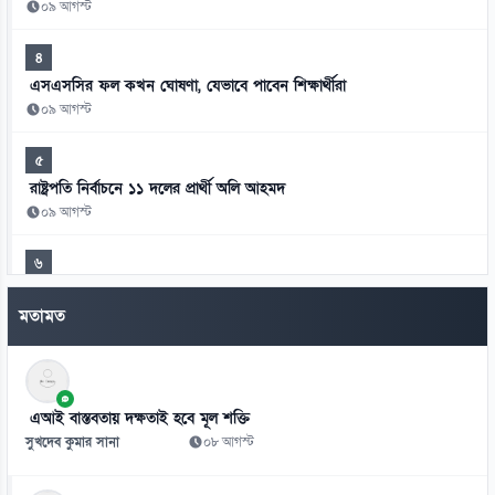
০৯ আগস্ট
৪
এসএসসির ফল কখন ঘোষণা, যেভাবে পাবেন শিক্ষার্থীরা
০৯ আগস্ট
৫
রাষ্ট্রপতি নির্বাচনে ১১ দলের প্রার্থী অলি আহমদ
০৯ আগস্ট
৬
৪০ ঘণ্টা পর রোম থেকে ঢাকায় ফিরলেন যাত্রীরা
মতামত
০৯ আগস্ট
৭
যুক্তরাষ্ট্রের ভিসা নিয়ে এবার বড় দুঃসংবাদ!
এআই বাস্তবতায় দক্ষতাই হবে মূল শক্তি
০৯ আগস্ট
সুখদেব কুমার সানা
০৮ আগস্ট
৮