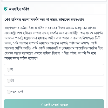
জাপানে ক্রেতারা ভুতুড়ে বাড়ি কেন কিনছেন!
অনলাইন জরিপ
০৯ আগস্ট
শেখ হাসিনার বক্তব্য সমর্থন করে না ভারত, জানালেন জয়সওয়াল
১৪
ভোরে বেরিয়ে রাতে ফিরতেন, মেসির স্বপ্ন বাঁচিয়েছেন বাবা
বাংলাদেশের বর্তমান বৈধ ও গঠিত সরকারের বিষয়ে ভারতে অবস্থানরত সাবেক
০৯ আগস্ট
প্রধানমন্ত্রী শেখ হাসিনার দেওয়া বক্তব্য সমর্থন করে না নয়াদিল্লি। শুক্রবার (৭ আগস্ট)
ভারতের পররাষ্ট্র মন্ত্রণালয়ের মুখপাত্র রণধীর জয়সওয়াল এ কথা জানিয়েছেন। তিনি
বলেন, “এই অনুষ্ঠান সম্পর্কে আমাদের অবস্থান আগেই স্পষ্ট করা হয়েছে। আমি
১৫
আবারো সেটিই বলছি। এটি একটি বেসরকারি সংবাদমাধ্যম আয়োজিত অনুষ্ঠান ছিল,
বাইডেনের ক্যানসার ছড়িয়েছে শরীরের অন্যান্য অঙ্গে
যেখানে ভারত সরকারের কোনো ভূমিকা ছিল না।” প্রিয় পাঠক. আপনি কি মনে
০৯ আগস্ট
করেন ভারত সঠিক বলেছে?
না
হ্যাঁ
মন্তব্য নেই
✓ ভোট দেওয়া হয়েছে