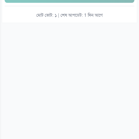
মোট ভোট: ১ | শেষ আপডেট: 1 দিন আগে