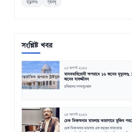
মৃত্যুদণ্ড
গৃহবধূ
সংশ্লিষ্ট খবর
০৬ আগস্ট ২০২৬
মানবতাবিরোধী অপরাধে ১৬ জনের মৃত্যুদণ্ড, 
জনের যাবজ্জীবন
চব্বিশের গণঅভ্যুত্থান
০৫ আগস্ট ২০২৬
চেক ডিজঅনার মামলায় কারাগারে মুজিব পর
চেক ডিজঅনার মামলায় এক বছরের সাজাপ্রাপ্ত