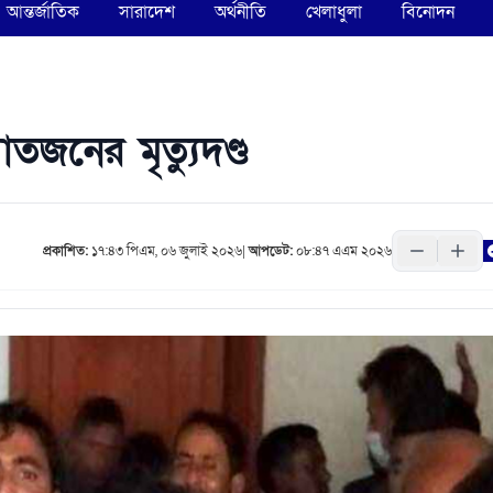
আন্তর্জাতিক
সারাদেশ
অর্থনীতি
খেলাধুলা
বিনোদন
তজনের মৃত্যুদণ্ড
প্রকাশিত:
১৭:৪৩ পিএম, ০৬ জুলাই ২০২৬
|
আপডেট:
০৮:৪৭ এএম ২০২৬