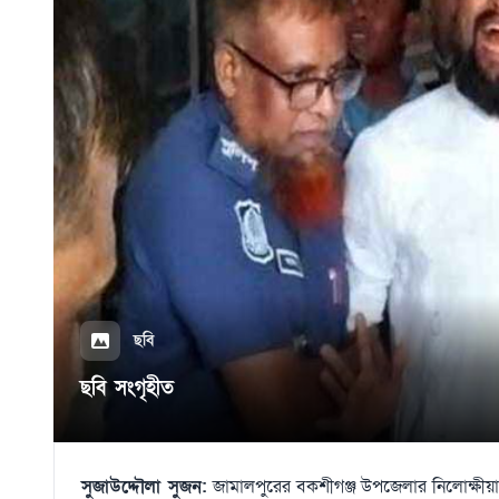
ছবি
ছবি সংগৃহীত
সুজাউদ্দৌলা সুজন:
জামালপুরের বকশীগঞ্জ উপজেলার নিলোক্ষীয়া