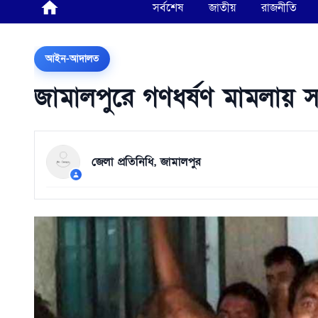
সর্বশেষ
জাতীয়
রাজনীতি
আইন-আদালত
জামালপুরে গণধর্ষণ মামলায় সা
জেলা প্রতিনিধি, জামালপুর