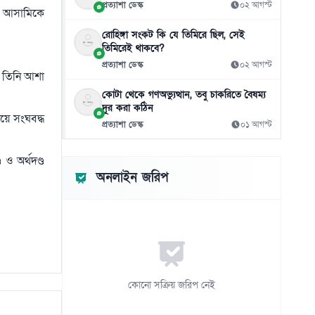
প্রত্যাশা ডেস্ক
০২ আগস্ট
লিফটের মধ্যে সহকর্মীকে ধর্ষণ, দোষী সাহলেন
এক আসামিকে
১১
সাংবাদিক
রোহিঙ্গা সংকট কি যে তিমিরে ছিল, সেই
০৬ আগস্ট
তিমিরেই থাকবে?
প্রত্যাশা ডেস্ক
০২ আগস্ট
ঢাকার চারপাশের নদীদূষণ রোধে কর্মপরিকল্পনা
১২
। তিনি আশা
তৈরির নির্দেশ প্রধানমন্ত্রীর
কোটা থেকে গণঅভ্যুত্থান, তবু চাকরিতে বৈষম্য
০৬ আগস্ট
দূর করা কঠিন
য়ে সংঘবদ্ধ
প্রত্যাশা ডেস্ক
০১ আগস্ট
বাংলাদেশে হামের সাম্প্রতিক ভয়াবহ বিস্তার এখন
১৩
শুধু একটি সংক্রামক রোগের সংকট
ও অর্থদণ্ড
০৬ আগস্ট
অনলাইন জরিপ
জুলাই মাসে সড়ক দুর্ঘটনায় ৪১৬ মৃত্যু
১৪
০৬ আগস্ট
ফেসবুক মন্তব্যের জেরে সরকারি কর্মচারী স্ট্যান্ড
১৫
রিলিজ
০৬ আগস্ট
কোনো সক্রিয় জরিপ নেই