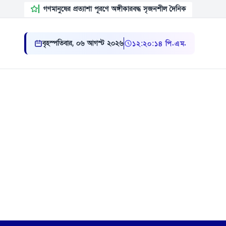
গণমানুষের প্রত্যাশা পূরণে অঙ্গীকারবদ্ধ সৃজনশীল দৈনিক
বৃহস্পতিবার, ০৬ আগস্ট ২০২৬
১২ ২০ ১৫ পি.এম.