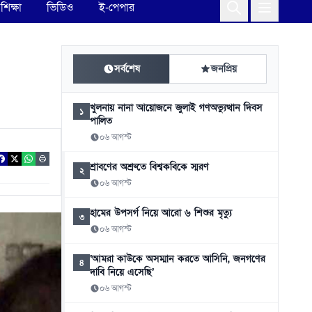
শিক্ষা
ভিডিও
ই-পেপার
সর্বশেষ
জনপ্রিয়
খুলনায় নানা আয়োজনে জুলাই গণঅভ্যুত্থান দিবস
১
পালিত
০৬ আগস্ট
শ্রাবণের অশ্রুতে বিশ্বকবিকে স্মরণ
২
০৬ আগস্ট
হামের উপসর্গ নিয়ে আরো ৬ শিশুর মৃত্যু
৩
০৬ আগস্ট
‘আমরা কাউকে অসম্মান করতে আসিনি, জনগণের
৪
দাবি নিয়ে এসেছি’
০৬ আগস্ট