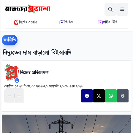
বৃহস্পতিবার, ০৬ আগস্ট ২০২৬
বিশেষ সংবাদ
ভিডিও
লাইভ টিভি
০৪ ৪২ ০১ এ.এম.
THE DAILY AJKER PROTTASHA
অর্থনীতি
বিদ্যুতের দাম বাড়ালো বিইআরসি
নিজেস্ব প্রতিবেদক
প্রকাশিত:
১৫:২৫ পিএম, ০৩ জুন ২০২৬
|
আপডেট:
২৩:৩৯ এএম ২০২৬