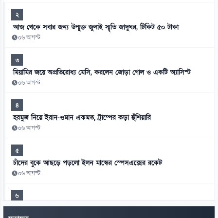
২
আজ থেকে সবার জন্য উন্মুক্ত জুলাই স্মৃতি জাদুঘর, টিকিট ৫০ টাকা
০৬ আগস্ট
৩
মিয়ামির জয়ে অপ্রতিরোধ্য মেসি, করলেন জোড়া গোল ও একটি অ্যাসিস্ট
০৬ আগস্ট
৪
হরমুজ নিয়ে ইরান-ওমান একমত, ট্রাম্পের কড়া হুঁশিয়ারি
০৬ আগস্ট
৫
চাঁদের বুকে আছড়ে পড়লো ইলন মাস্কের স্পেসএক্সের রকেট
০৬ আগস্ট
৬
রিপাবলিক বাংলা ছাড়লেন আলোচিত সাংবাদিক ময়ূখ রঞ্জন ঘোষ