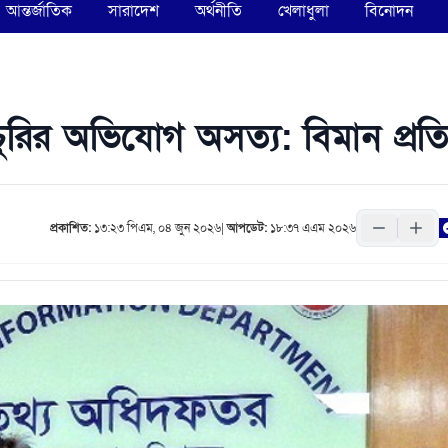
আন্তর্জাতিক
সারাদেশ
অর্থনীতি
খেলাধুলা
বিনোদন
র অভিযোগ অসত্য: বিমান প্রতিমন্
প্রকাশিত:
১৩:২৩ পিএম, ০৪ জুন ২০২৬
|
আপডেট:
১৮:৩৭ এএম ২০২৬