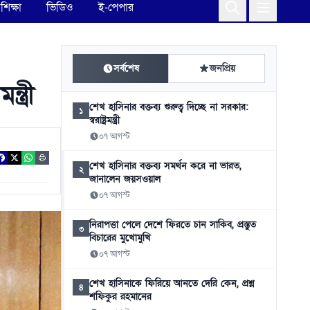
শিক্ষা
ভিডিও
ই-পেপার
সর্বশেষ
জনপ্রিয়
ত্রী
শেখ হাসিনার বক্তব্য গুরুত্ব দিচ্ছে না সরকার:
১
স্বরাষ্ট্রমন্ত্রী
০৭ আগস্ট
শেখ হাসিনার বক্তব্য সমর্থন করে না ভারত,
২
জানালেন জয়সওয়াল
০৭ আগস্ট
নিরাপত্তা পেলে দেশে ফিরতে চান সাকিব, প্রস্তুত
৩
বিচারের মুখোমুখি
০৭ আগস্ট
শেখ হাসিনাকে ফিরিয়ে আনতে দেরি কেন, প্রশ্ন
৪
শফিকুর রহমানের