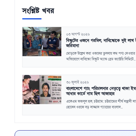
সংশ্লিষ্ট খবর
০৩ আগস্ট ২০২৬
বিস্কুটের ওজনে গরমিল, নাবিস্কোকে দুই লাখ 
জরিমানা
মোড়কে উল্লেখ করা ওজনের তুলনায় কম পণ্য দেওয়ার
অভিযোগে নাবিস্কো বিস্কুট অ্যান্ড ব্রেড ফ্যাক্টরি লিমিটে...
৩০ জুলাই ২০২৬
বাংলাদেশে গ্যাং পরিচালনার নেতৃত্বে থাকা ই
আধার কার্ডে নাম ছিল আজাহার
একেএম ফজলুল হক, চট্টগ্রাম: চট্টগ্রামের শীর্ষ সন্ত্রাসী সা
হোসেন ওরফে বড় সাজ্জাদ গ্যাংয়ের বাংলাদ...