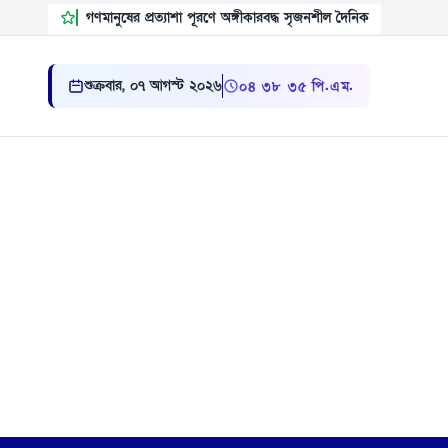
গণমানুষের প্রত্যাশা পূরণে অঙ্গীকারবদ্ধ সৃজনশীল দৈনিক
শুক্রবার, ০৭ আগস্ট ২০২৬
০৪:৩৮:৩৬ পি.এম.