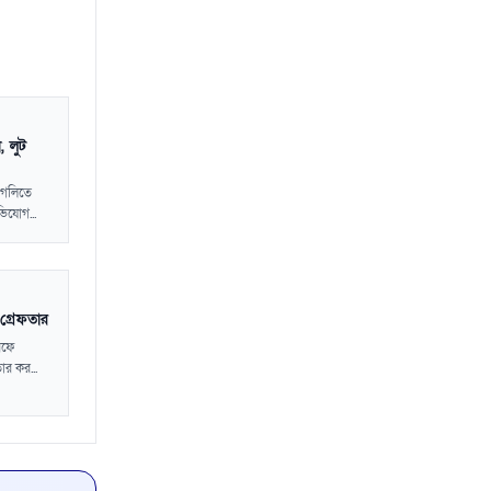
, লুট
 গলিতে
িযোগ...
 গ্রেফতার
রফে
র কর...