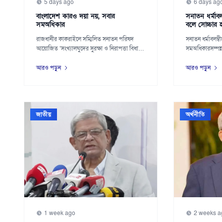
5 days ago
6 days ag
বাংলাদেশ কারও দয়া নয়, সবার
সনাতন ধর্মাব
সমঅধিকার
বলে সোচ্চার
রাজধানীর কাকরাইলে সম্মিলিত সনাতন পরিষদ
সনাতন ধর্মাবলম্ব
আয়োজিত ‘সংখ্যালঘুদের সুরক্ষা ও নিরাপত্তা বিধান’
সমঅধিকারসম্পন্ন 
শীর...
আরও পড়ুন
আরও পড়ুন
জাতীয়
অর্থনীতি
1 week ago
2 weeks a