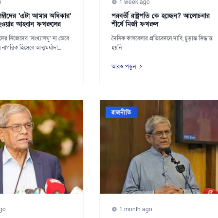
o
1 week ago
লম্বীদের ‘এটা আমার অধিকার’
পরবর্তী রাষ্ট্রপতি কে হচ্ছেন? আলোচনার
 হওয়ার আহ্বান ফখরুলের
শীর্ষে মির্জা ফখরুল
ীদের নিজেদের ‘সংখ্যালঘু’ না ভেবে
দৈনিক কালবেলার প্রতিবেদনে দাবি, চূড়ান্ত সিদ্ধান্ত
নাগরিক হিসেবে আত্মমর্যাদা...
হয়নি
আরও পড়ুন
রাজনীতি
go
1 month ago