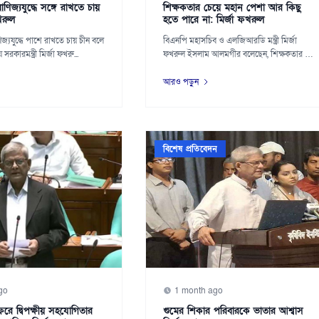
ণিজ্যযুদ্ধে সঙ্গে রাখতে চায়
শিক্ষকতার চেয়ে মহান পেশা আর কিছু
খরুল
হতে পারে না: মির্জা ফখরুল
জ্যযুদ্ধে পাশে রাখতে চায় চীন বলে
বিএনপি মহাসচিব ও এলজিআরডি মন্ত্রী মির্জা
 সরকারমন্ত্রী মির্জা ফখরু...
ফখরুল ইসলাম আলমগীর বলেছেন, শিক্ষকতার চেয়ে
মহান পে...
আরও পড়ুন
বিশেষ প্রতিবেদন
go
1 month ago
 সফরে দ্বিপক্ষীয় সহযোগিতার
গুমের শিকার পরিবারকে ভাতার আশ্বাস