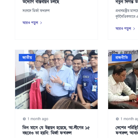
উদ্যোগ বাস্তবায়ন চলছে
নতুন দিগন্ত উ
সংসদে মির্জা ফখরুল
প্রধানমন্ত্রীর মা
কূটনৈতিকভাবে এ
করেছেন...
আরও পড়ুন
আরও পড়ুন
জাতীয়
রাজনীতি
1 month ago
1 month a
তিন মাসে যে উন্নয়ন হয়েছে, আ.লীগের ১৫
দেশের পরিস্থিত
বছরেও তা হয়নি: মির্জা ফখরুল
ফখরুল, আবার ম