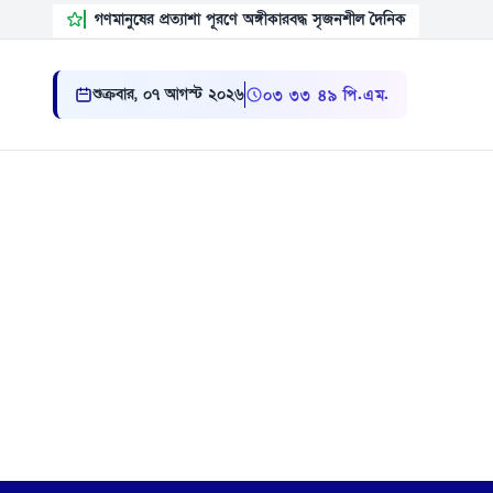
গণমানুষের প্রত্যাশা পূরণে অঙ্গীকারবদ্ধ সৃজনশীল দৈনিক
শুক্রবার, ০৭ আগস্ট ২০২৬
০৩:৩৩:৫০ পি.এম.