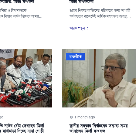
ন্মোচিত: মির্জা ফখরুল
মির্জা ফখরুলের
লয়েশিয়া ও চীন সফরকে
গুমের শিকার ব্যক্তিদের পরিবারের জন্য আগামী
ক বিশাল অর্জন হিসেবে আখ্যায়িত
অর্থবছরের বাজেটেই আর্থিক সহায়তার ব্যবস্থা
রাখার...
আরও পড়ুন
রাজনীতি
go
1 month ago
ি নষ্টের চেষ্টা দেখছেন মির্জা
স্থানীয় সরকার নির্বাচনের সম্ভাব্য সময়
াথাচাড়া দিচ্ছে নানা গোষ্ঠী
জানালেন মির্জা ফখরুল