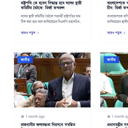
রাষ্ট্রপতি কে হবেন সিদ্ধান্ত হবে দলের স্থায়ী
বাংলাদেশকে বা
কমিটির বৈঠকে: মির্জা ফখরুল
চীন: মির্জা ফ
দলের স্থায়ী কমিটির বৈঠকে পরবর্তী রাষ্ট্রপতির নাম
বাংলাদেশকে বাণি
ঠিক করা হবে বলে জানিয়েছেন বিএনপি মহাসচিব...
জানিয়েছেন স্থানীয়
আরও পড়ুন
আরও পড়ুন
জাতীয়
জাতীয়
1 month ago
1 month a
রাজধানীর জলাবদ্ধতা নিরসনে সমন্বিত
প্রধানমন্ত্রীর