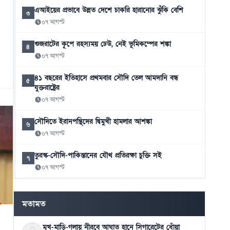
এআইয়ের প্রভাবে উন্নত দেশে চাকরি হারানোর ঝুঁকি বেশি
৩
০৭ আগস্ট
গুজরাটের কূপে রহস্যময় ঢেউ, নেই ভূমিকম্পের শঙ্কা
৪
০৭ আগস্ট
৪১ বছরের ইতিহাসে প্রথমবার সৌদি তেল আমদানি বন্ধ
৫
যুক্তরাষ্ট্রের
০৭ আগস্ট
সৌদিতে ইরানপন্থিদের দ্বিমুখী হামলার আশঙ্কা
৬
০৭ আগস্ট
তুরস্ক-সৌদি-পাকিস্তানের যৌথ প্রতিরক্ষা চুক্তি সই
৭
০৭ আগস্ট
টেলিটকের ‘জেন-জেড’ অফারে তরুণদের ব্যাপক সাড়া
৮
০৭ আগস্ট
মতামত
মুখ-মাড়ি-গলায় নীরবে আঘাত হানে সিগারেটের ধোঁয়া