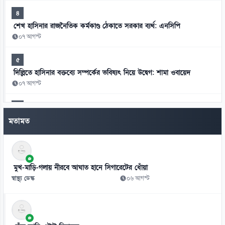
৪
শেখ হাসিনার রাজনৈতিক কর্মকাণ্ড ঠেকাতে সরকার ব্যর্থ: এনসিপি
০৭ আগস্ট
৫
দিল্লিতে হাসিনার বক্তব্যে সম্পর্কের ভবিষ্যৎ নিয়ে উদ্বেগ: শামা ওবায়েদ
০৭ আগস্ট
৬
মানবতাবিরোধী অপরাধের খসড়া তদন্তে জাফর ইকবালসহ চারজনের নাম
মতামত
০৭ আগস্ট
৭
চার বিভাগ ও মন্ত্রণালয়ে নতুন সচিব নিয়োগ ও পদায়ন
মুখ-মাড়ি-গলায় নীরবে আঘাত হানে সিগারেটের ধোঁয়া
০৬ আগস্ট
স্বাস্থ্য ডেস্ক
০৬ আগস্ট
৮
স্কুলে ভর্তিতে প্রথম শ্রেণি লটারিতে ও দ্বিতীয় থেকে নবম পর্যন্ত দিতে হবে
পরীক্ষা