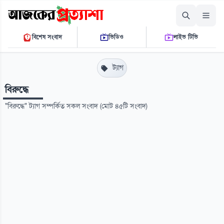
শুক্রবার, ০৭ আগস্ট ২০২৬
বিশেষ সংবাদ
ভিডিও
লাইভ টিভি
০৪:৫২:৩২ এ.এম.
THE DAILY AJKER PROTTASHA
ট্যাগ
বিরুদ্ধে
"বিরুদ্ধে" ট্যাগ সম্পর্কিত সকল সংবাদ (মোট ৪৫টি সংবাদ)