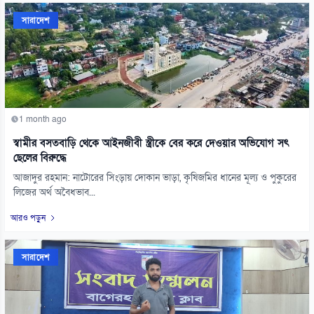
সারাদেশ
1 month ago
স্বামীর বসতবাড়ি থেকে আইনজীবী স্ত্রীকে বের করে দেওয়ার অভিযোগ সৎ
ছেলের বিরুদ্ধে
আজাদুর রহমান: নাটোরের সিংড়ায় দোকান ভাড়া, কৃষিজমির ধানের মূল্য ও পুকুরের
লিজের অর্থ অবৈধভাব...
আরও পড়ুন
সারাদেশ