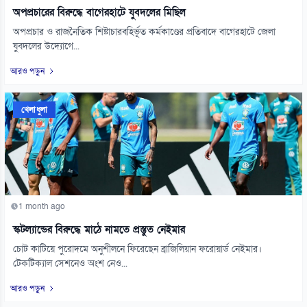
অপপ্রচারের বিরুদ্ধে বাগেরহাটে যুবদলের মিছিল
অপপ্রচার ও রাজনৈতিক শিষ্টাচারবহির্ভূত কর্মকাণ্ডের প্রতিবাদে বাগেরহাটে জেলা
যুবদলের উদ্যোগে...
আরও পড়ুন
খেলাধুলা
1 month ago
স্কটল্যান্ডের বিরুদ্ধে মাঠে নামতে প্রস্তুত নেইমার
চোট কাটিয়ে পুরোদমে অনুশীলনে ফিরেছেন ব্রাজিলিয়ান ফরোয়ার্ড নেইমার।
টেকটিক্যাল সেশনেও অংশ নেও...
আরও পড়ুন