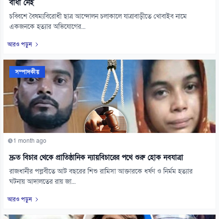
বাধা নেই
চব্বিশে বৈষম্যবিরোধী ছাত্র আন্দোলন চলাকালে যাত্রাবাড়ীতে খোবাইব নামে
একজনকে হত্যার অভিযোগের...
আরও পড়ুন
সম্পাদকীয়
1 month ago
দ্রুত বিচার থেকে প্রাতিষ্ঠানিক ন্যায়বিচারের পথে শুরু হোক নবযাত্রা
রাজধানীর পল্লবীতে আট বছরের শিশু রামিসা আক্তারকে ধর্ষণ ও নির্মম হত্যার
ঘটনায় আদালতের রায় জা...
আরও পড়ুন