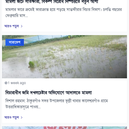
মামলা জটে সাতক্ষীরা, বিকল্প বিরোধ নিষ্পত্তিতে নতুন আশা
মামলার ভারে ক্রমেই ভারাক্রান্ত হয়ে পড়ছে সাতক্ষীরার বিচার বিভাগ। চলতি বছরের
ফেব্রুয়ারি মাস...
আরও পড়ুন
সারাদেশ
1 week ago
বিচারাধীন জমি দখলচেষ্টার অভিযোগে আদালতে মামলা
বিশাল রহমান: ঠাকুরগাঁও সদর উপজেলার ভূল্লী থানার কালেশ্বরগাঁও গ্রামে
উত্তরাধিকারসূত্রে পাওয়...
আরও পড়ুন