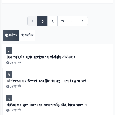
১
২
৩
৪
সর্বশেষ
জনপ্রিয়
১
মিস ওয়ার্ল্ডের মঞ্চে বাংলাদেশের প্রতিনিধি সামানজার
০৭ আগস্ট
২
আদালতের রায় উপেক্ষা করে ট্রাম্পের নতুন নাগরিকত্ব আদেশ
০৭ আগস্ট
৩
থাইল্যান্ডের স্কুলে কিশোরের এলোপাতাড়ি গুলি, নিহত অন্তত ৭
০৭ আগস্ট