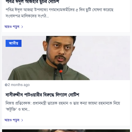
পবিত্র ঈদুল আজহার ছুটির নোটিশ
পবিত্র ঈদুল আজহা উপলক্ষ্যে গণমাধ্যমকর্মীদের ৫ দিন ছুটি ঘোষণা করেছে
সংবাদপত্র মালিকদের সংগঠ...
আরও পড়ুন
জাতীয়
2 months ago
নাসীরুদ্দীন পাটওয়ারীর বিরুদ্ধে লিগ্যাল নোটিশ
নিজস্ব প্রতিবেদক: প্রধানমন্ত্রী তারেক রহমান ও তার কন্যা জায়মা রহমানকে নিয়ে
‘কটূক্তি’ ও মান...
আরও পড়ুন