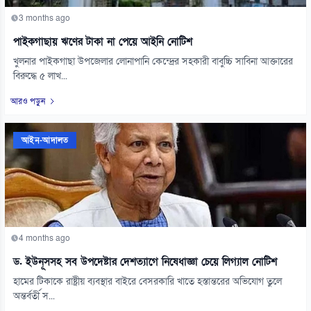
3 months ago
পাইকগাছায় ঋণের টাকা না পেয়ে আইনি নোটিশ
খুলনার পাইকগাছা উপজেলার লোনাপানি কেন্দ্রের সহকারী বাবুচ্চি সাবিনা আক্তারের
বিরুদ্ধে ৫ লাখ...
আরও পড়ুন
আইন-আদালত
4 months ago
ড. ইউনূসসহ সব উপদেষ্টার দেশত্যাগে নিষেধাজ্ঞা চেয়ে লিগ্যাল নোটিশ
হামের টিকাকে রাষ্ট্রীয় ব্যবস্থার বাইরে বেসরকারি খাতে হস্তান্তরের অভিযোগ তুলে
অন্তর্বর্তী স...