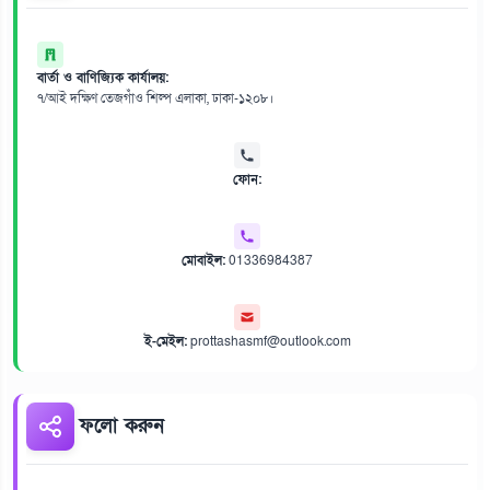
বার্তা ও বাণিজ্যিক কার্যালয়:
৭/আই দক্ষিণ তেজগাঁও শিল্প এলাকা, ঢাকা-১২০৮।
ফোন:
মোবাইল:
01336984387
ই-মেইল:
prottashasmf@outlook.com
ফলো করুন