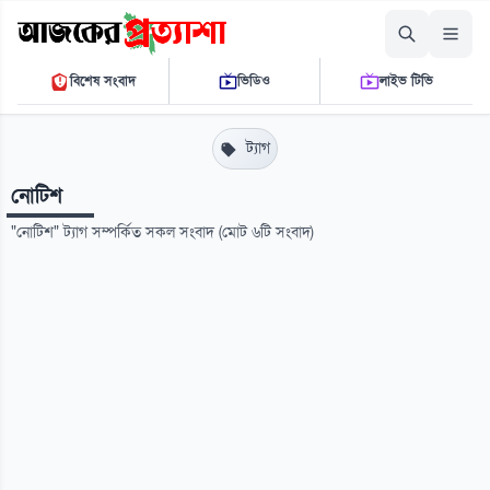
রোববার, ০৯ আগস্ট ২০২৬
বিশেষ সংবাদ
ভিডিও
লাইভ টিভি
০৮ ৪০ ৫৭ এ.এম.
THE DAILY AJKER PROTTASHA
ট্যাগ
নোটিশ
"নোটিশ" ট্যাগ সম্পর্কিত সকল সংবাদ (মোট ৬টি সংবাদ)