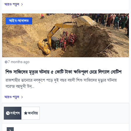
আরও পড়ুন
আইন-আদালত
7 months ago
শিশু সাজিদের মৃত্যুর ঘটনায় ৫ কোটি টাকা ক্ষতিপূরণ চেয়ে লিগ্যাল নোটিশ
রাজশাহীর তানোরে নলকূপে পড়ে দুই বছর বয়সী শিশু সাজিদের মৃত্যুর ঘটনায়
বরেন্দ্র বহুমুখী উন্...
আরও পড়ুন
সর্বশেষ
জনপ্রিয়
১