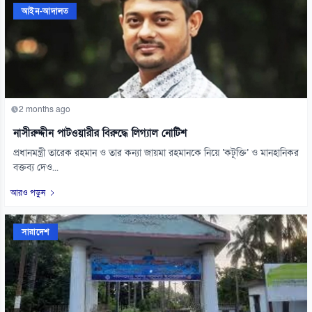
আইন-আদালত
2 months ago
নাসীরুদ্দীন পাটওয়ারীর বিরুদ্ধে লিগ্যাল নোটিশ
প্রধানমন্ত্রী তারেক রহমান ও তার কন্যা জায়মা রহমানকে নিয়ে ‘কটূক্তি’ ও মানহানিকর
বক্তব্য দেও...
আরও পড়ুন
সারাদেশ