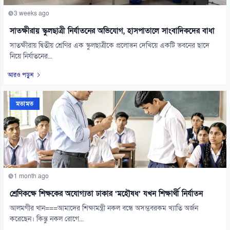
3 weeks ago
সাতক্ষীরায় স্কুলছাত্রী নির্যাতনের অভিযোগ, হাসপাতালে সাংবাদিকদের বাধা
সাতক্ষীরায় দ্বিতীয় শ্রেণির এক স্কুলছাত্রীকে প্রলোভন দেখিয়ে একটি ভবনের ছাদে
নিয়ে নির্যাতনের...
আরও পড়ুন
মতামত
1 month ago
শ্রেণিকক্ষে শিক্ষকের অযোগ্যতা ঢাকার ‘মহৌষধ’ যখন শিক্ষার্থী নির্যাতন
আলমগীর খান===আমাদের শিক্ষামন্ত্রী নকল বন্ধে অসম্ভবরকম খ্যাতি অর্জন
করেছেন। কিন্তু নকল রোগে...