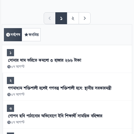
১
২
সর্বশেষ
জনপ্রিয়
১
সোনার দাম ভরিতে কমলো ৩ হাজার ২৬৬ টাকা
০৭ আগস্ট
২
গণমাধ্যম শক্তিশালী হলেই গণতন্ত্র শক্তিশালী হবে: স্থানীয় সরকারমন্ত্রী
০৭ আগস্ট
৩
গোপন ছবি পাঠানোর অভিযোগে ইবি শিক্ষার্থী সাময়িক বহিষ্কার
০৭ আগস্ট