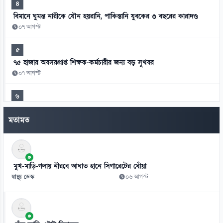
৪
বিমানে ঘুমন্ত নারীকে যৌন হয়রানি, পাকিস্তানি যুবকের ৩ বছরের কারাদণ্ড
০৭ আগস্ট
৫
৭৫ হাজার অবসরপ্রাপ্ত শিক্ষক-কর্মচারীর জন্য বড় সুখবর
০৭ আগস্ট
৬
মিস ওয়ার্ল্ডের মঞ্চে বাংলাদেশের প্রতিনিধি সামানজার
মতামত
০৭ আগস্ট
৭
আদালতের রায় উপেক্ষা করে ট্রাম্পের নতুন নাগরিকত্ব আদেশ
মুখ-মাড়ি-গলায় নীরবে আঘাত হানে সিগারেটের ধোঁয়া
০৭ আগস্ট
স্বাস্থ্য ডেস্ক
০৬ আগস্ট
৮
থাইল্যান্ডের স্কুলে কিশোরের এলোপাতাড়ি গুলি, নিহত অন্তত ৭
০৭ আগস্ট