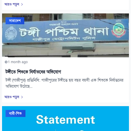
আরও পড়ুন
সারাদেশ
1 month ago
টঙ্গীতে শিশুকে নির্যাতনের অভিযোগ
টঙ্গী (গাজীপুর) প্রতিনিধি: গাজীপুরের টঙ্গীতে ছয় বছর বয়সী এক শিশুকে নির্যাতনের
অভিযোগ উঠেছে...
আরও পড়ুন
নারী-শিশু