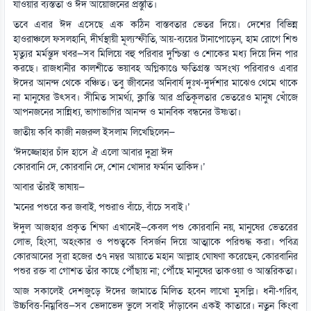
যাওয়ার ব্যস্ততা ও ঈদ আয়োজনের প্রস্তুতি।
তবে এবার ঈদ এসেছে এক কঠিন বাস্তবতার ভেতর দিয়ে। দেশের বিভিন্ন
হাওরাঞ্চলে ফসলহানি, দীর্ঘস্থায়ী মূল্যস্ফীতি, আয়-ব্যয়ের টানাপোড়েন, হাম রোগে শিশু
মৃত্যুর মর্মন্তুদ খবর—সব মিলিয়ে বহু পরিবার দুশ্চিন্তা ও শোকের মধ্য দিয়ে দিন পার
করছে। রাজধানীর কালশীতে ভয়াবহ অগ্নিকাণ্ডে ক্ষতিগ্রস্ত অসংখ্য পরিবারও এবার
ঈদের আনন্দ থেকে বঞ্চিত। তবু জীবনের অনিবার্য দুঃখ-দুর্দশার মাঝেও থেমে থাকে
না মানুষের উৎসব। সীমিত সামর্থ্য, ক্লান্তি আর প্রতিকূলতার ভেতরেও মানুষ খোঁজে
আপনজনের সান্নিধ্য, ভাগাভাগির আনন্দ ও মানবিক বন্ধনের উষ্ণতা।
জাতীয় কবি কাজী নজরুল ইসলাম লিখেছিলেন—
‘ঈদজ্জোহার চাঁদ হাসে ঐ এলো আবার দুস্রা ঈদ
কোরবানি দে, কোরবানি দে, শোন খোদার ফর্মান তাকিদ।’
আবার তাঁরই ভাষায়—
‘মনের পশুরে কর জবাই, পশুরাও বাঁচে, বাঁচে সবাই।’
ঈদুল আজহার প্রকৃত শিক্ষা এখানেই—কেবল পশু কোরবানি নয়, মানুষের ভেতরের
লোভ, হিংসা, অহংকার ও পশুত্বকে বিসর্জন দিয়ে আত্মাকে পরিশুদ্ধ করা। পবিত্র
কোরআনের সূরা হজের ৩৭ নম্বর আয়াতে মহান আল্লাহ ঘোষণা করেছেন, কোরবানির
পশুর রক্ত বা গোশত তাঁর কাছে পৌঁছায় না; পৌঁছে মানুষের তাকওয়া ও আন্তরিকতা।
আজ সকালেই দেশজুড়ে ঈদের জামাতে মিলিত হবেন লাখো মুসল্লি। ধনী-গরিব,
উচ্চবিত্ত-নিম্নবিত্ত—সব ভেদাভেদ ভুলে সবাই দাঁড়াবেন একই কাতারে। নতুন কিংবা