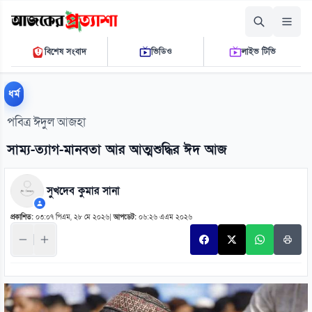
শুক্রবার, ০৭ আগস্ট ২০২৬
বিশেষ সংবাদ
ভিডিও
লাইভ টিভি
১২:১৯:২০ পি.এম.
THE DAILY AJKER PROTTASHA
ধর্ম
পবিত্র ঈদুল আজহা
সাম্য-ত্যাগ-মানবতা আর আত্মশুদ্ধির ঈদ আজ
সুখদেব কুমার সানা
প্রকাশিত:
০৩:০৭ পিএম, ২৮ মে ২০২৬
|
আপডেট:
০৬:২৬ এএম ২০২৬