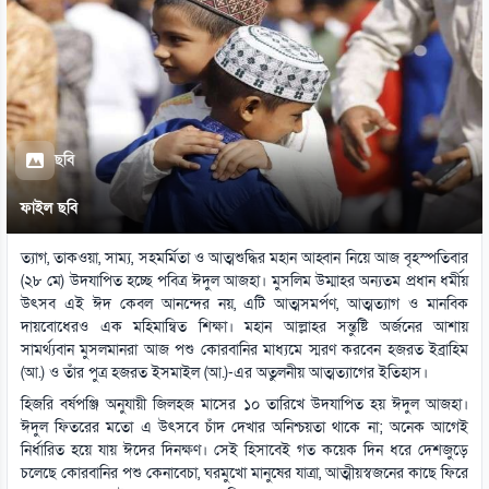
ছবি
ফাইল ছবি
ত্যাগ, তাকওয়া, সাম্য, সহমর্মিতা ও আত্মশুদ্ধির মহান আহ্বান নিয়ে আজ বৃহস্পতিবার
(২৮ মে) উদযাপিত হচ্ছে পবিত্র ঈদুল আজহা। মুসলিম উম্মাহর অন্যতম প্রধান ধর্মীয়
উৎসব এই ঈদ কেবল আনন্দের নয়, এটি আত্মসমর্পণ, আত্মত্যাগ ও মানবিক
দায়বোধেরও এক মহিমান্বিত শিক্ষা। মহান আল্লাহর সন্তুষ্টি অর্জনের আশায়
সামর্থ্যবান মুসলমানরা আজ পশু কোরবানির মাধ্যমে স্মরণ করবেন হজরত ইব্রাহিম
(আ.) ও তাঁর পুত্র হজরত ইসমাইল (আ.)-এর অতুলনীয় আত্মত্যাগের ইতিহাস।
হিজরি বর্ষপঞ্জি অনুযায়ী জিলহজ মাসের ১০ তারিখে উদযাপিত হয় ঈদুল আজহা।
ঈদুল ফিতরের মতো এ উৎসবে চাঁদ দেখার অনিশ্চয়তা থাকে না; অনেক আগেই
নির্ধারিত হয়ে যায় ঈদের দিনক্ষণ। সেই হিসাবেই গত কয়েক দিন ধরে দেশজুড়ে
চলেছে কোরবানির পশু কেনাবেচা, ঘরমুখো মানুষের যাত্রা, আত্মীয়স্বজনের কাছে ফিরে