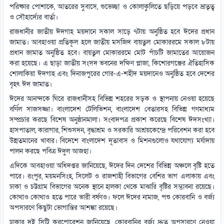
পরিষ্কার পোশাকে, আতরের সুবাসে, শুভেচ্ছা ও কোলাকুলিতে ছড়িয়ে পড়বে ভ্রাতৃত্ব
ও সৌহার্দ্যের বার্তা।
রাজধানীর জাতীয় ঈদগাহ ময়দানে সকাল সাড়ে ৭টায় অনুষ্ঠিত হবে ঈদের প্রধান
জামাত। আবহাওয়া প্রতিকূল হলে জাতীয় মসজিদ বায়তুল মোকাররমে সকাল ৮টায়
প্রধান জামাত অনুষ্ঠিত হবে। বায়তুল মোকাররমে মোট পাঁচটি জামাতের আয়োজন
করা হয়েছে। এ ছাড়া জাতীয় সংসদ ভবনের দক্ষিণ প্লাজা, কিশোরগঞ্জের ঐতিহাসিক
শোলাকিয়া ঈদগাহ এবং দিনাজপুরের গোর-এ-শহীদ ময়দানেও অনুষ্ঠিত হবে দেশের
বৃহৎ ঈদ জামাত।
ঈদের আনন্দকে ঘিরে রাজধানীসহ বিভিন্ন শহরের সড়ক ও স্থাপনায় নেওয়া হয়েছে
বর্ণিল সাজসজ্জা। বাংলাদেশ টেলিভিশন, বাংলাদেশ বেতারসহ বিভিন্ন গণমাধ্যম
সম্প্রচার করছে বিশেষ অনুষ্ঠানমালা। সংবাদপত্র প্রকাশ করেছে বিশেষ ঈদসংখ্যা।
হাসপাতাল, কারাগার, শিশুসদন, বৃদ্ধাশ্রম ও সরকারি আশ্রয়কেন্দ্রে পরিবেশন করা হবে
উন্নতমানের খাবার। বিদেশে বাংলাদেশ দূতাবাস ও মিশনগুলোও যথাযোগ্য মর্যাদায়
পালন করছে পবিত্র ঈদুল আজহা।
এদিকে আবহাওয়া অধিদপ্তর জানিয়েছে, ঈদের দিন দেশের বিভিন্ন অঞ্চলে বৃষ্টি হতে
পারে। রংপুর, ময়মনসিংহ, সিলেট ও রাজশাহী বিভাগের বেশির ভাগ এলাকায় এবং
ঢাকা ও চট্টগ্রাম বিভাগের অনেক স্থানে হালকা থেকে মাঝারি বৃষ্টির সম্ভাবনা রয়েছে।
কোথাও কোথাও হতে পারে ভারী বর্ষণও। ফলে ঈদের নামাজ, পশু কোরবানি ও বর্জ্য
অপসারণে কিছুটা ভোগান্তির আশঙ্কা রয়েছে।
ঢাকার দুই সিটি করপোরেশন জানিয়েছে, কোরবানির বর্জ্য দ্রুত অপসারণে নেওয়া