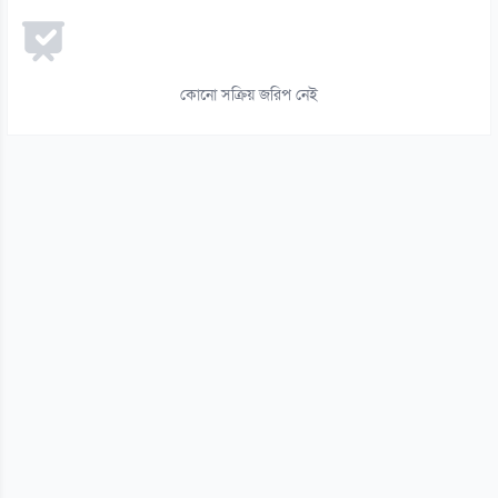
১৪
দিল্লিতে হাসিনার বক্তব্যে সম্পর্কের ভবিষ্যৎ নিয়ে উদ্বেগ: শামা ওবায়েদ
০৭ আগস্ট
কোনো সক্রিয় জরিপ নেই
১৫
মানবতাবিরোধী অপরাধের খসড়া তদন্তে জাফর ইকবালসহ চারজনের নাম
০৭ আগস্ট