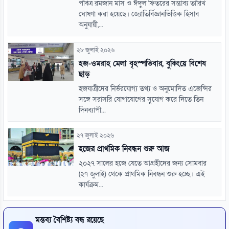
পবিত্র রমজান মাস ও ঈদুল ফিতরের সম্ভাব্য তারিখ
ঘোষণা করা হয়েছে। জ্যোতির্বিজ্ঞানভিত্তিক হিসাব
অনুযায়ী,...
২৮ জুলাই ২০২৬
হজ-ওমরাহ মেলা বৃহস্পতিবার, বুকিংয়ে বিশেষ
ছাড়
হজযাত্রীদের নির্ভরযোগ্য তথ্য ও অনুমোদিত এজেন্সির
সঙ্গে সরাসরি যোগাযোগের সুযোগ করে দিতে তিন
দিনব্যাপী...
২৭ জুলাই ২০২৬
হজের প্রাথমিক নিবন্ধন শুরু আজ
২০২৭ সালের হজে যেতে আগ্রহীদের জন্য সোমবার
(২৭ জুলাই) থেকে প্রাথমিক নিবন্ধন শুরু হচ্ছে। এই
কার্যক্রম...
মন্তব্য বৈশিষ্ট্য বন্ধ রয়েছে