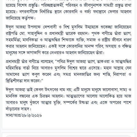
হয়েছে বিশেষ প্রস্তুতি। পরিচ্ছন্নতাকর্মী, পরিবহন ও জীবাণুনাশক সামগ্রী প্রস্তুত রাখা
হয়েছে। নগরবাসীকে নির্ধারিত স্থানে কোরবানি ও বর্জ্য যথাস্থানে ফেলার আহ্বান
জানিয়েছে কর্তৃপক্ষ।
ঈদুল আজহা উপলক্ষে দেশবাসী ও বিশ্ব মুসলিম উম্মাহকে শুভেচ্ছা জানিয়েছেন
রাষ্ট্রপতি মো. সাহাবুদ্দিন ও প্রধানমন্ত্রী তারেক রহমান। পৃথক বাণীতে তাঁরা ত্যাগ,
সহমর্মিতা, মানবিকতা ও আত্মশুদ্ধির শিক্ষাকে ব্যক্তি, সমাজ ও রাষ্ট্রীয় জীবনে ধারণ
করার আহ্বান জানিয়েছেন। একই সঙ্গে কোরবানির আনন্দ গরিব, অসহায় ও বঞ্চিত
মানুষের সঙ্গে ভাগাভাগি করে নেওয়ারও আহ্বান জানিয়েছেন তাঁরা।
প্রধানমন্ত্রী তাঁর বাণীতে বলেছেন, “পবিত্র ঈদুল আজহা ত্যাগ, তাকওয়া ও আত্মশুদ্ধির
মহিমান্বিত বার্তা নিয়ে আবারও মুসলিম বিশ্বের দ্বারে এসেছে। মহান আল্লাহ যেন
আমাদের ত্যাগ কবুল করেন এবং সমগ্র মানবজাতির জন্য শান্তি, নিরাপত্তা ও
স্থিতিশীলতা দান করেন।”
ঈদুল আজহা তাই কেবল উৎসবের নাম নয়; এটি মানুষে মানুষে ভালোবাসা, সাম্য ও
মানবিক বন্ধনের এক চিরন্তন আহ্বান। আত্মত্যাগের আলোয় আলোকিত হয়ে আজ
আবারও মানুষ খুঁজবে আত্মার মুক্তি, সম্পর্কের উষ্ণতা এবং একে অপরের পাশে
দাঁড়ানোর সাহস।
সানা/আপ্র/২৮/৫/২০২৬