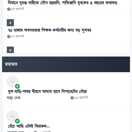
বিমানে ঘুমন্ত নারীকে যৌন হয়রানি, পাকিস্তানি যুবকের ৩ বছরের কারাদণ্ড
০৭ আগস্ট
৫
৭৫ হাজার অবসরপ্রাপ্ত শিক্ষক-কর্মচারীর জন্য বড় সুখবর
০৭ আগস্ট
৬
মিস ওয়ার্ল্ডের মঞ্চে বাংলাদেশের প্রতিনিধি সামানজার
মতামত
০৭ আগস্ট
৭
আদালতের রায় উপেক্ষা করে ট্রাম্পের নতুন নাগরিকত্ব আদেশ
মুখ-মাড়ি-গলায় নীরবে আঘাত হানে সিগারেটের ধোঁয়া
০৭ আগস্ট
স্বাস্থ্য ডেস্ক
০৬ আগস্ট
৮
থাইল্যান্ডের স্কুলে কিশোরের এলোপাতাড়ি গুলি, নিহত অন্তত ৭
০৭ আগস্ট
বেঁচে আছি এটাই মিরাকল...