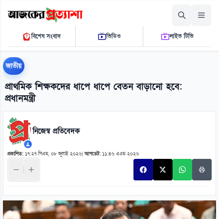
শনিবার, ০৮ আগস্ট ২০২৬
বিশেষ সংবাদ
ভিডিও
লাইভ টিভি
১০:৫০:২২ এ.এম.
THE DAILY AJKER PROTTASHA
জাতীয়
প্রাথমিক শিক্ষকদের ধাপে ধাপে বেতন বাড়ানো হবে:
প্রধানমন্ত্রী
নিজেস্ব প্রতিবেদক
প্রকাশিত:
১৭:২৭ পিএম, ০৮ জুলাই ২০২৬
|
আপডেট:
১১:৪৬ এএম ২০২৬