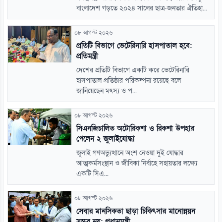
বাংলাদেশ গড়তে ২০২৪ সালের ছাত্র-জনতার ঐতিহা...
০৮ আগস্ট ২০২৬
প্রতিটি বিভাগে ভেটেরিনারি হাসপাতাল হবে:
প্রতিমন্ত্রী
দেশের প্রতিটি বিভাগে একটি করে ভেটেরিনারি
হাসপাতাল প্রতিষ্ঠার পরিকল্পনা রয়েছে বলে
জানিয়েছেন মৎস্য ও প...
০৮ আগস্ট ২০২৬
সিএনজিচালিত অটোরিকশা ও রিকশা উপহার
পেলেন ২ জুলাইযোদ্ধা
জুলাই গণঅভ্যুত্থানে অংশ নেওয়া দুই যোদ্ধার
আত্মকর্মসংস্থান ও জীবিকা নির্বাহে সহায়তার লক্ষ্যে
একটি সিএ...
০৮ আগস্ট ২০২৬
সেবার মানসিকতা ছাড়া চিকিৎসার মানোন্নয়ন
সম্ভব নয়: প্রধানমন্ত্রী