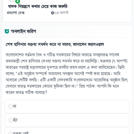
০৮ আগস্ট
মাদক নিয়ন্ত্রণে কথার চেয়ে কাজ জরুরি
প্রত্যাশা ডেস্ক
০৩ আগস্ট
১৩
তনু হত্যা মামলায় সাবেক সেনাসদস্য হাফিজুর ফের গ্রেফতার
অনলাইন জরিপ
০৮ আগস্ট
শেখ হাসিনার বক্তব্য সমর্থন করে না ভারত, জানালেন জয়সওয়াল
১৪
রুশ তেল কিনে বিপাকে ভারত-চীন, ১০০ শতাংশ শুল্কের বিল পাস
বাংলাদেশের বর্তমান বৈধ ও গঠিত সরকারের বিষয়ে ভারতে অবস্থানরত সাবেক
০৮ আগস্ট
প্রধানমন্ত্রী শেখ হাসিনার দেওয়া বক্তব্য সমর্থন করে না নয়াদিল্লি। শুক্রবার (৭ আগস্ট)
ভারতের পররাষ্ট্র মন্ত্রণালয়ের মুখপাত্র রণধীর জয়সওয়াল এ কথা জানিয়েছেন। তিনি
বলেন, “এই অনুষ্ঠান সম্পর্কে আমাদের অবস্থান আগেই স্পষ্ট করা হয়েছে। আমি
১৫
আবারো সেটিই বলছি। এটি একটি বেসরকারি সংবাদমাধ্যম আয়োজিত অনুষ্ঠান ছিল,
৫৪ রানে অলআউট বাংলাদেশ, ইনিংস ব্যবধানে লজ্জার হার
যেখানে ভারত সরকারের কোনো ভূমিকা ছিল না।” প্রিয় পাঠক. আপনি কি মনে
০৮ আগস্ট
করেন ভারত সঠিক বলেছে?
না
হ্যাঁ
মন্তব্য নেই