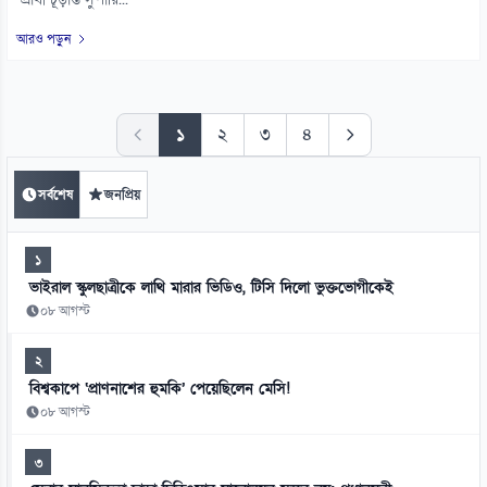
প্রার্থী চূড়ান্ত সুপারি...
আরও পড়ুন
১
২
৩
৪
সর্বশেষ
জনপ্রিয়
১
ভাইরাল স্কুলছাত্রীকে লাথি মারার ভিডিও, টিসি দিলো ভুক্তভোগীকেই
০৮ আগস্ট
২
বিশ্বকাপে ‘প্রাণনাশের হুমকি’ পেয়েছিলেন মেসি!
০৮ আগস্ট
৩