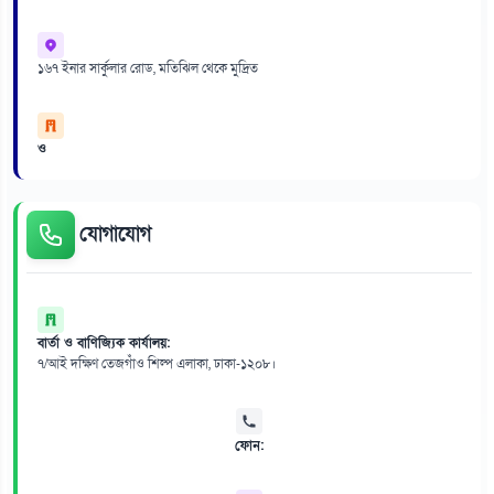
১৬৭ ইনার সার্কুলার রোড, মতিঝিল থেকে মুদ্রিত
ও
যোগাযোগ
বার্তা ও বাণিজ্যিক কার্যালয়:
৭/আই দক্ষিণ তেজগাঁও শিল্প এলাকা, ঢাকা-১২০৮।
ফোন: