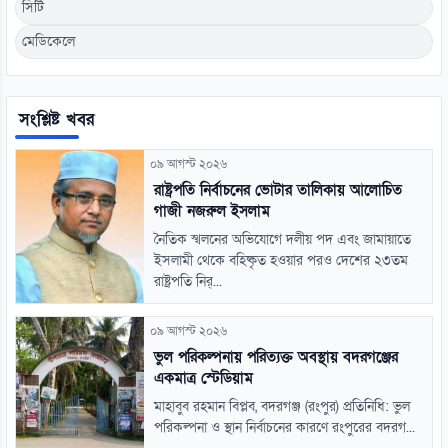
সিটি
মেডিকেলে
সংশ্লিষ্ট খবর
০৯ আগস্ট ২০২৬
রাষ্ট্রপতি নির্বাচনের ভোটার তালিকায় আলোচিত
গাজী নজরুল ইসলাম
নৈতিক স্খলনের অভিযোগে দলীয় পদ এবং জামায়াতে
ইসলামী থেকে বহিষ্কৃত হওয়ার পরও দেশের ২৩তম
রাষ্ট্রপতি নির্...
০৯ আগস্ট ২০২৬
ভুল পরিকল্পনায় পরিত্যক্ত অবস্থায় বদরগঞ্জের
একমাত্র স্টেডিয়াম
মাহাবুব রহমান বিপ্লব, বদরগঞ্জ (রংপুর) প্রতিনিধি: ভুল
পরিকল্পনা ও স্থান নির্বাচনের কারণে রংপুরের বদরগ...