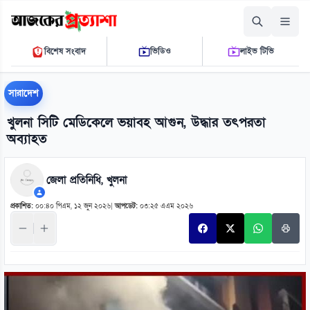
রোববার, ০৯ আগস্ট ২০২৬
বিশেষ সংবাদ
ভিডিও
লাইভ টিভি
১১ ৫০ ৩১ পি.এম.
THE DAILY AJKER PROTTASHA
সারাদেশ
খুলনা সিটি মেডিকেলে ভয়াবহ আগুন, উদ্ধার তৎপরতা
অব্যাহত
জেলা প্রতিনিধি, খুলনা
প্রকাশিত:
০০:৪০ পিএম, ১২ জুন ২০২৬
|
আপডেট:
০৩:২৫ এএম ২০২৬