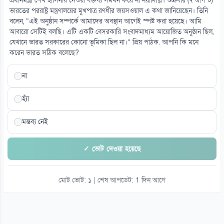
প্রধানমন্ত্রী শেখ হাসিনার দেওয়া বক্তব্য সমর্থন করে না নয়াদিল্লি। শুক্রবার (৭ আগস্ট)
ভারতের পররাষ্ট্র মন্ত্রণালয়ের মুখপাত্র রণধীর জয়সওয়াল এ কথা জানিয়েছেন। তিনি
বলেন, “এই অনুষ্ঠান সম্পর্কে আমাদের অবস্থান আগেই স্পষ্ট করা হয়েছে। আমি
১৫
আবারো সেটিই বলছি। এটি একটি বেসরকারি সংবাদমাধ্যম আয়োজিত অনুষ্ঠান ছিল,
সাভারে বিএনপি নেতাকে হত্যার হুমকি, ব্যাগে গুলি-কাফন
যেখানে ভারত সরকারের কোনো ভূমিকা ছিল না।” প্রিয় পাঠক. আপনি কি মনে
০৮ আগস্ট
করেন ভারত সঠিক বলেছে?
না
হ্যাঁ
মন্তব্য নেই
✓ ভোট দেওয়া হয়েছে
মোট ভোট: ১ | শেষ আপডেট: 1 দিন আগে