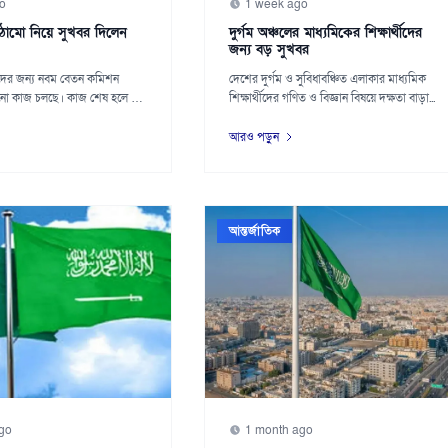
o
1 week ago
ামো নিয়ে সুখবর দিলেন
দুর্গম অঞ্চলের মাধ্যমিকের শিক্ষার্থীদের
জন্য বড় সুখবর
ীদের জন্য নবম বেতন কমিশন
দেশের দুর্গম ও সুবিধাবঞ্চিত এলাকার মাধ্যমিক
নো কাজ চলছে। কাজ শেষ হলে তা
শিক্ষার্থীদের গণিত ও বিজ্ঞান বিষয়ে দক্ষতা বাড়া...
আরও পড়ুন
আন্তর্জাতিক
go
1 month ago