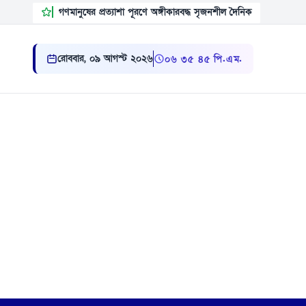
গণমানুষের প্রত্যাশা পূরণে অঙ্গীকারবদ্ধ সৃজনশীল দৈনিক
রোববার, ০৯ আগস্ট ২০২৬
০৬:৩৫:৪৬ পি.এম.