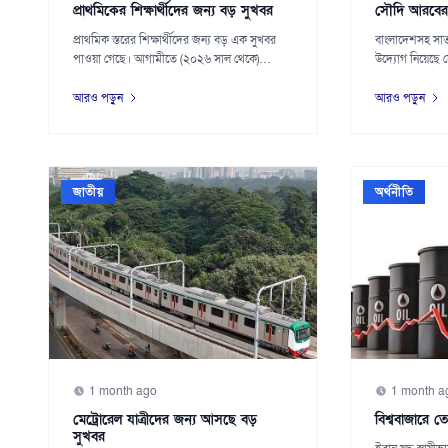
প্রাথমিকের শিক্ষার্থীদের জন্য বড় সুখবর
সৌদি আরবের 
প্রাথমিক স্তরের শিক্ষার্থীদের জন্য বড় এক সুখবর
বাংলাদেশসহ সাত
পাওয়া গেছে। আগামীতে (২০২৬ সাল থেকে)
উদ্যোগ নিয়েছে
প্রাথমি...
জানিয়েছে,...
আরও পড়ুন
আরও পড়ুন
জাতীয়
অর্থনীতি
1 month ago
1 month a
মেট্রোরেল যাত্রীদের জন্য আসছে বড়
বিশ্ববাজারে 
সুখবর