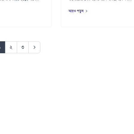
মন্ত...
আরও পড়ুন
১
২
৩