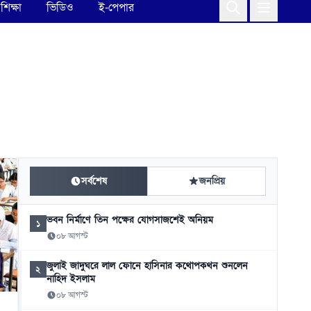
শিক্ষা
ভিডিও
ই-পেপার
সর্বশেষ
জনপ্রিয়
ভবন নির্মাণে তিন পক্ষের যোগসাজশেই অনিয়ম
১
০৮ আগস্ট
জুলাই জাদুঘরে লাল ফোনে হাসিনার কথোপকথন শুনলেন
২
নাহিদ ইসলাম
০৮ আগস্ট