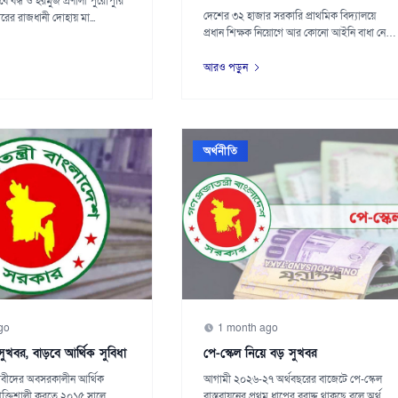
ভাবে বন্ধ ও হরমুজ প্রণালী পুরোপুরি
দেশের ৩২ হাজার সরকারি প্রাথমিক বিদ্যালয়ে
তারের রাজধানী দোহায় মা...
প্রধান শিক্ষক নিয়োগে আর কোনো আইনি বাধা নেই।
বৃহস্প...
আরও পড়ুন
অর্থনীতি
go
1 month ago
খবর, বাড়বে আর্থিক সুবিধা
পে-স্কেল নিয়ে বড় সুখবর
ীবীদের অবসরকালীন আর্থিক
আগামী ২০২৬-২৭ অর্থবছরের বাজেটে পে-স্কেল
শক্তিশালী করতে ২০১৫ সালে
বাস্তবায়নের প্রথম ধাপের বরাদ্দ থাকছে বলে অর্থ