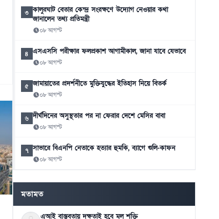
কালুরঘাট বেতার কেন্দ্র সংরক্ষণে উদ্যোগ নেওয়ার কথা
৩
জানালেন তথ্য প্রতিমন্ত্রী
০৮ আগস্ট
এসএসসি পরীক্ষার ফলপ্রকাশ আগামীকাল, জানা যাবে যেভাবে
৪
০৮ আগস্ট
জামায়াতের প্রদর্শনীতে মুক্তিযুদ্ধের ইতিহাস নিয়ে বিতর্ক
৫
০৮ আগস্ট
দীর্ঘদিনের অসুস্থতার পর না ফেরার দেশে মেসির বাবা
৬
০৮ আগস্ট
সাভারে বিএনপি নেতাকে হত্যার হুমকি, ব্যাগে গুলি-কাফন
৭
০৮ আগস্ট
সাড়ে ৬ বছরে মোটরসাইকেল দুর্ঘটনায় নিহত ১৫৭১২
৮
০৮ আগস্ট
মতামত
এআই বাস্তবতায় দক্ষতাই হবে মূল শক্তি