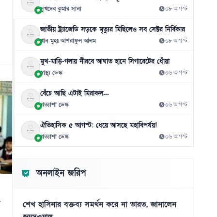
সুখদেব কুমার সানা
০৮ আগস্ট
জাতীয় ট্র্যাজেডি সড়কে মৃত্যুর মিছিলেও সব সেক্টর নির্বিকার
খান মুহঃ আশরাফুল আলম
০৮ আগস্ট
মুখ-মাড়ি-গলায় নীরবে আঘাত হানে সিগারেটের ধোঁয়া
স্বাস্থ্য ডেস্ক
০৬ আগস্ট
বেঁচে আছি এটাই মিরাকল...
প্রত্যাশা ডেস্ক
০৬ আগস্ট
ঐতিহাসিক ৫ আগস্ট: ধেয়ে আসছে মহাবিপর্যয়!
প্রত্যাশা ডেস্ক
০৬ আগস্ট
অনলাইন জরিপ
শেখ হাসিনার বক্তব্য সমর্থন করে না ভারত, জানালেন