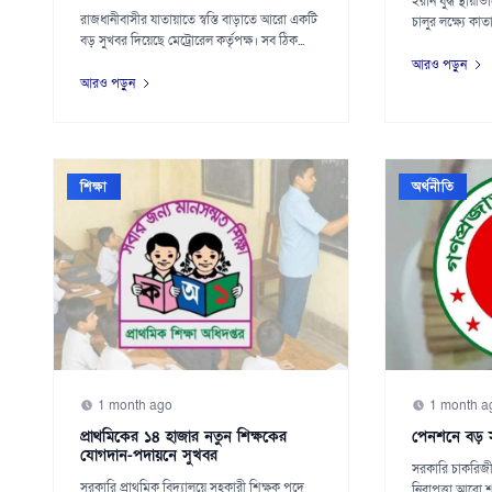
ইরান যুদ্ধ স্থায়ী
রাজধানীবাসীর যাতায়াতে স্বস্তি বাড়াতে আরো একটি
চালুর লক্ষ্যে কা
বড় সুখবর দিয়েছে মেট্রোরেল কর্তৃপক্ষ। সব ঠিক...
আরও পড়ুন
আরও পড়ুন
শিক্ষা
অর্থনীতি
1 month ago
1 month a
প্রাথমিকের ১৪ হাজার নতুন শিক্ষকের
পেনশনে বড় সু
যোগদান-পদায়নে সুখবর
সরকারি চাকরিজ
সরকারি প্রাথমিক বিদ্যালয়ে সহকারী শিক্ষক পদে
নিরাপত্তা আরো 