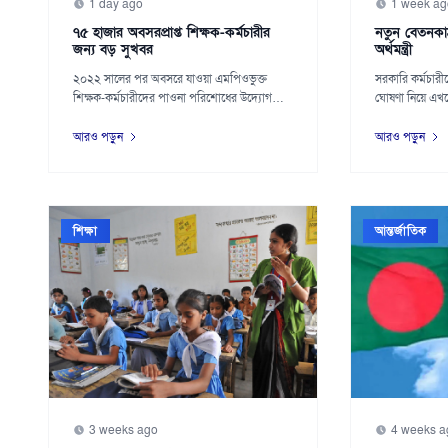
1 day ago
1 week ag
৭৫ হাজার অবসরপ্রাপ্ত শিক্ষক-কর্মচারীর
নতুন বেতনকাঠ
জন্য বড় সুখবর
অর্থমন্ত্রী
২০২২ সালের পর অবসরে যাওয়া এমপিওভুক্ত
সরকারি কর্মচার
শিক্ষক-কর্মচারীদের পাওনা পরিশোধের উদ্যোগ
ঘোষণা নিয়ে এখ
নিয়েছে সরকার...
শিগগিরই মন...
আরও পড়ুন
আরও পড়ুন
শিক্ষা
আন্তর্জাতিক
3 weeks ago
4 weeks a