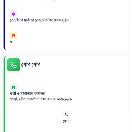
১৬৭ ইনার সার্কুলার রোড, মতিঝিল থেকে মুদ্রিত
ও
যোগাযোগ
বার্তা ও বাণিজ্যিক কার্যালয়:
৭/আই দক্ষিণ তেজগাঁও শিল্প এলাকা, ঢাকা-১২০৮।
ফোন: