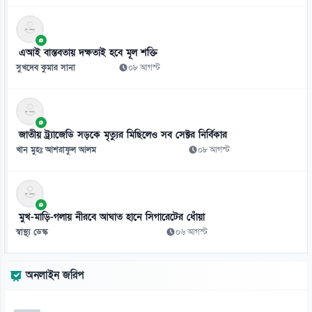
এআই বাস্তবতায় দক্ষতাই হবে মূল শক্তি
সুখদেব কুমার সানা
০৮ আগস্ট
জাতীয় ট্র্যাজেডি সড়কে মৃত্যুর মিছিলেও সব সেক্টর নির্বিকার
খান মুহঃ আশরাফুল আলম
০৮ আগস্ট
মুখ-মাড়ি-গলায় নীরবে আঘাত হানে সিগারেটের ধোঁয়া
স্বাস্থ্য ডেস্ক
০৬ আগস্ট
অনলাইন জরিপ