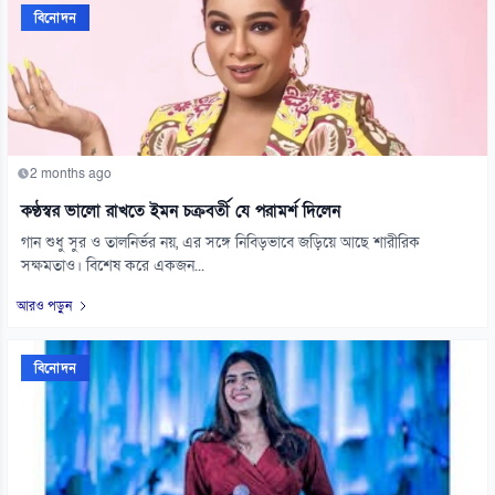
বিনোদন
2 months ago
কণ্ঠস্বর ভালো রাখতে ইমন চক্রবর্তী যে পরামর্শ দিলেন
গান শুধু সুর ও তালনির্ভর নয়, এর সঙ্গে নিবিড়ভাবে জড়িয়ে আছে শারীরিক
সক্ষমতাও। বিশেষ করে একজন...
আরও পড়ুন
বিনোদন