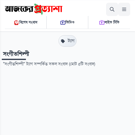
সোমবার, ১০ আগস্ট ২০২৬
বিশেষ সংবাদ
ভিডিও
লাইভ টিভি
০১ ০৫ ১৯ পি.এম.
THE DAILY AJKER PROTTASHA
ট্যাগ
সংগীতশিল্পী
"সংগীতশিল্পী" ট্যাগ সম্পর্কিত সকল সংবাদ (মোট ৫টি সংবাদ)