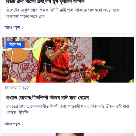
বিউটি রানী পালের প্রশংসায় মুখ খুললেন আসিফ
সিলেটের ফেঞ্চুগঞ্জের শিক্ষক বিউটি রানী পাল ‘শ্রাবণের মেঘগুলো জড়ো হলো
আকাশে’ গানের সঙ্গে এক...
আরও পড়ুন
বিনোদন
1 month ago
প্রখ্যাত লোকসংগীতশিল্পী তীজন বাঈ মারা গেছেন
ভারতের প্রখ্যাত লোকসংগীত শিল্পী এবং পাণ্ডবাণী ধারার কিংবদন্তি তীজন বাঈ মারা
গেছেন। দীর্ঘদি...
আরও পড়ুন