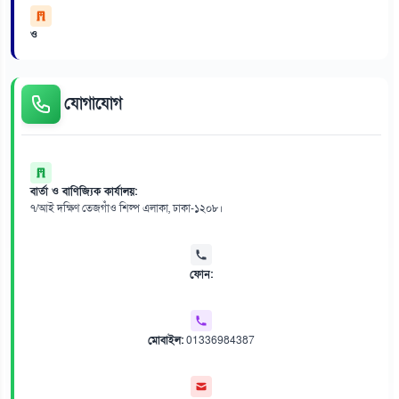
ও
যোগাযোগ
বার্তা ও বাণিজ্যিক কার্যালয়:
৭/আই দক্ষিণ তেজগাঁও শিল্প এলাকা, ঢাকা-১২০৮।
ফোন:
মোবাইল:
01336984387