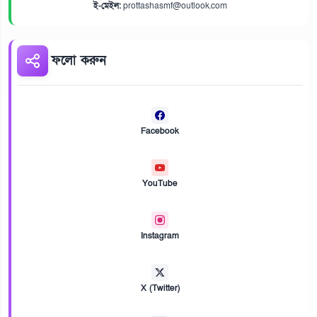
ই-মেইল:
prottashasmf@outlook.com
ফলো করুন
Facebook
YouTube
Instagram
X (Twitter)