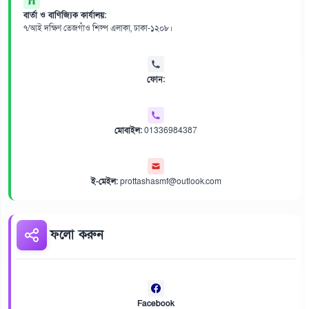
বার্তা ও বাণিজ্যিক কার্যালয়:
৭/আই দক্ষিণ তেজগাঁও শিল্প এলাকা, ঢাকা-১২০৮।
ফোন:
মোবাইল:
01336984387
ই-মেইল:
prottashasmf@outlook.com
ফলো করুন
Facebook