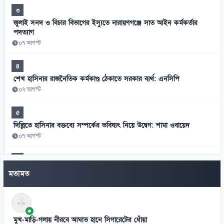
৩
জুলাই সনদ ও বিচার বিভাগের ইস্যুতে নারায়ণগঞ্জে সাত আইন কর্মকর্তার
পদত্যাগ
০৭ আগস্ট
৪
শেখ হাসিনার রাজনৈতিক কর্মকাণ্ড ঠেকাতে সরকার ব্যর্থ: এনসিপি
০৭ আগস্ট
৫
দিল্লিতে হাসিনার বক্তব্যে সম্পর্কের ভবিষ্যৎ নিয়ে উদ্বেগ: শামা ওবায়েদ
০৭ আগস্ট
৬
মানবতাবিরোধী অপরাধের খসড়া তদন্তে জাফর ইকবালসহ চারজনের নাম
মতামত
০৭ আগস্ট
৭
দরপত্র ছাড়াই বিআরটিসির জন্য ২০০ বিদ্যুৎচালিত বাস
মুখ-মাড়ি-গলায় নীরবে আঘাত হানে সিগারেটের ধোঁয়া