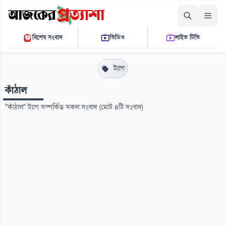
শুক্রবার, ০৭ আগস্ট ২০২৬
বিশেষ সংবাদ
ভিডিও
লাইভ টিভি
০৭:৪৭:০৬ পি.এম.
THE DAILY AJKER PROTTASHA
ট্যাগ
কাঁঠাল
"কাঁঠাল" ট্যাগ সম্পর্কিত সকল সংবাদ (মোট ৪টি সংবাদ)