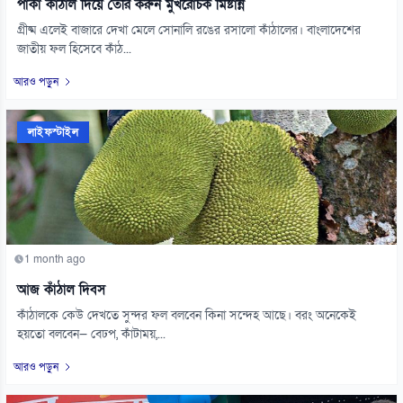
পাকা কাঁঠাল দিয়ে তৈরি করুন মুখরোচক মিষ্টান্ন
গ্রীষ্ম এলেই বাজারে দেখা মেলে সোনালি রঙের রসালো কাঁঠালের। বাংলাদেশের
জাতীয় ফল হিসেবে কাঁঠ...
আরও পড়ুন
লাইফস্টাইল
1 month ago
আজ কাঁঠাল দিবস
কাঁঠালকে কেউ দেখতে সুন্দর ফল বলবেন কিনা সন্দেহ আছে। বরং অনেকেই
হয়তো বলবেন— বেঢপ, কাঁটাময়,...
আরও পড়ুন