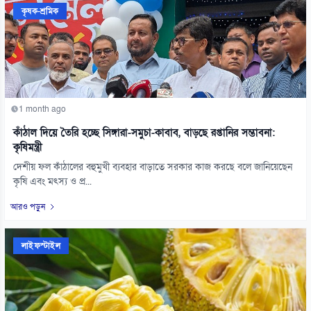
কৃষক-শ্রমিক
1 month ago
কাঁঠাল দিয়ে তৈরি হচ্ছে সিঙ্গারা-সমুচা-কাবাব, বাড়ছে রপ্তানির সম্ভাবনা:
কৃষিমন্ত্রী
দেশীয় ফল কাঁঠালের বহুমুখী ব্যবহার বাড়াতে সরকার কাজ করছে বলে জানিয়েছেন
কৃষি এবং মৎস্য ও প্র...
আরও পড়ুন
লাইফস্টাইল