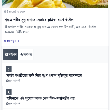
2 months ago
গরমে শরীর সুস্থ রাখতে যেভাবে ভূমিকা রাখে কাঁঠাল
গ্রীষ্মকালে শরীর সতেজ ও সুস্থ রাখতে যেসব ফল উপকারী, তার মধ্যে কাঁঠাল
অন্যতম। মিষ্টি স্বাদে...
আরও পড়ুন
সর্বশেষ
জনপ্রিয়
১
জুলাই তথ্যচিত্রের ত্রুটি নিয়ে দুঃখ প্রকাশ মুক্তিযুদ্ধ মন্ত্রণালয়ের
০৭ আগস্ট
২
হাসিনাকে এই সুযোগ ভারত কেন দিল—স্বরাষ্ট্রমন্ত্রীর প্রশ্ন
০৭ আগস্ট