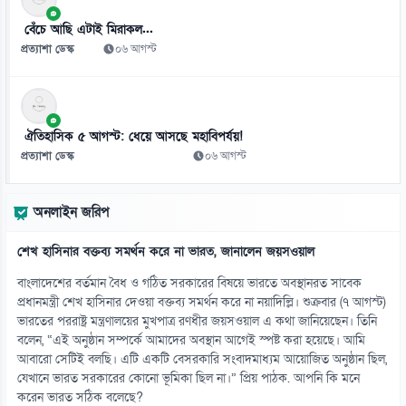
১১
কালুরঘাট বেতার কেন্দ্র সংরক্ষণে উদ্যোগ নেওয়ার কথা জানালেন তথ্য প্রতিমন্ত্রী
বেঁচে আছি এটাই মিরাকল...
০৮ আগস্ট
প্রত্যাশা ডেস্ক
০৬ আগস্ট
১২
এসএসসি পরীক্ষার ফলপ্রকাশ আগামীকাল, জানা যাবে যেভাবে
০৮ আগস্ট
ঐতিহাসিক ৫ আগস্ট: ধেয়ে আসছে মহাবিপর্যয়!
প্রত্যাশা ডেস্ক
০৬ আগস্ট
১৩
জামায়াতের প্রদর্শনীতে মুক্তিযুদ্ধের ইতিহাস নিয়ে বিতর্ক
অনলাইন জরিপ
০৮ আগস্ট
শেখ হাসিনার বক্তব্য সমর্থন করে না ভারত, জানালেন জয়সওয়াল
১৪
দীর্ঘদিনের অসুস্থতার পর না ফেরার দেশে মেসির বাবা
বাংলাদেশের বর্তমান বৈধ ও গঠিত সরকারের বিষয়ে ভারতে অবস্থানরত সাবেক
০৮ আগস্ট
প্রধানমন্ত্রী শেখ হাসিনার দেওয়া বক্তব্য সমর্থন করে না নয়াদিল্লি। শুক্রবার (৭ আগস্ট)
ভারতের পররাষ্ট্র মন্ত্রণালয়ের মুখপাত্র রণধীর জয়সওয়াল এ কথা জানিয়েছেন। তিনি
বলেন, “এই অনুষ্ঠান সম্পর্কে আমাদের অবস্থান আগেই স্পষ্ট করা হয়েছে। আমি
১৫
আবারো সেটিই বলছি। এটি একটি বেসরকারি সংবাদমাধ্যম আয়োজিত অনুষ্ঠান ছিল,
সাভারে বিএনপি নেতাকে হত্যার হুমকি, ব্যাগে গুলি-কাফন
যেখানে ভারত সরকারের কোনো ভূমিকা ছিল না।” প্রিয় পাঠক. আপনি কি মনে
০৮ আগস্ট
করেন ভারত সঠিক বলেছে?