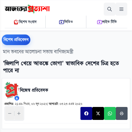
রোববার, ০৯ আগস্ট ২০২৬
বিশেষ সংবাদ
ভিডিও
লাইভ টিভি
১১ ৪৪ ৫৯ পি.এম.
THE DAILY AJKER PROTTASHA
বিশেষ প্রতিবেদন
মান ভবনের আলোচনা সভায় বাণিজ্যমন্ত্রী
‘জিলাপি খেয়ে আতঙ্কে ভোগা’ স্বাভাবিক দেশের চিত্র হতে
পারে না
নিজেস্ব প্রতিবেদক
প্রকাশিত:
২১:৪৯ পিএম, ০৬ জুন ২০২৬
|
আপডেট:
০৩:২৩ এএম ২০২৬