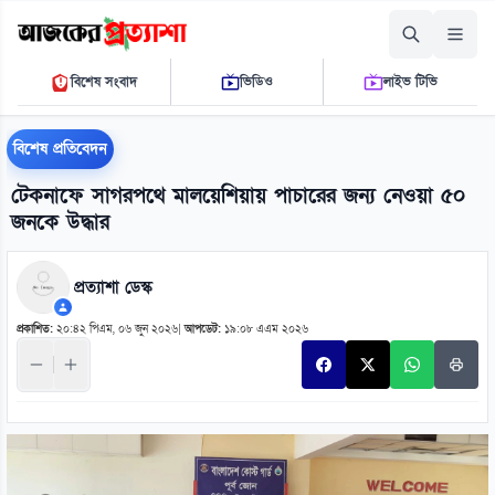
শুক্রবার, ০৭ আগস্ট ২০২৬
বিশেষ সংবাদ
ভিডিও
লাইভ টিভি
০৯ ৫৫ ১৩ এ.এম.
THE DAILY AJKER PROTTASHA
বিশেষ প্রতিবেদন
টেকনাফে সাগরপথে মালয়েশিয়ায় পাচারের জন্য নেওয়া ৫০
জনকে উদ্ধার
প্রত্যাশা ডেস্ক
প্রকাশিত:
২০:৪২ পিএম, ০৬ জুন ২০২৬
|
আপডেট:
১৯:০৮ এএম ২০২৬