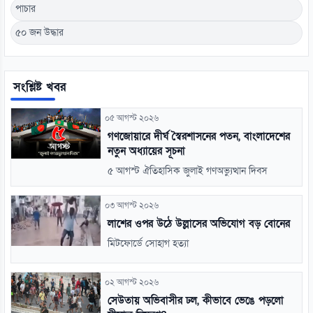
পাচার
৫০ জন উদ্ধার
সংশ্লিষ্ট খবর
০৫ আগস্ট ২০২৬
গণজোয়ারে দীর্ঘ স্বৈরশাসনের পতন, বাংলাদেশের
নতুন অধ্যায়ের সূচনা
৫ আগস্ট ঐতিহাসিক জুলাই গণঅভ্যুত্থান দিবস
০৩ আগস্ট ২০২৬
লাশের ওপর উঠে উল্লাসের অভিযোগ বড় বোনের
মিটফোর্ডে সোহাগ হত্যা
০২ আগস্ট ২০২৬
সেউতায় অভিবাসীর ঢল, কীভাবে ভেঙে পড়লো