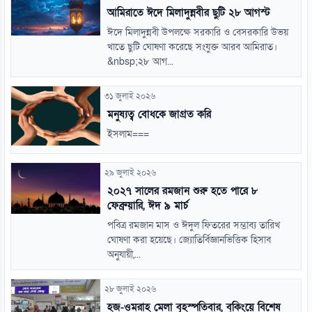
আমিরাতে ঈদে মিলাদুন্নবীর ছুটি ২৮ আগস্ট
ঈদে মিলাদুন্নবী উপলক্ষে সরকারি ও বেসরকারি উভয়
খাতে ছুটি ঘোষণা করেছে সংযুক্ত আরব আমিরাত।
&nbsp;২৮ আগ...
৩১ জুলাই ২০২৬
মনুষ্যত্ব বোধকে জাগ্রত করি
ইসলাম===
২৯ জুলাই ২০২৬
২০২৭ সালের রমজান শুরু হতে পারে ৮
ফেব্রুয়ারি, ঈদ ৯ মার্চ
পবিত্র রমজান মাস ও ঈদুল ফিতরের সম্ভাব্য তারিখ
ঘোষণা করা হয়েছে। জ্যোতির্বিজ্ঞানভিত্তিক হিসাব
অনুযায়ী,...
২৮ জুলাই ২০২৬
হজ-ওমরাহ মেলা বৃহস্পতিবার, বুকিংয়ে বিশেষ