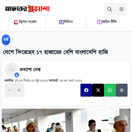
রোববার, ০৯ আগস্ট ২০২৬
বিশেষ সংবাদ
ভিডিও
লাইভ টিভি
০৮ ১৭ ৫৫ এ.এম.
THE DAILY AJKER PROTTASHA
ধর্ম
দেশে ফিরেছেন ১৭ হাজারের বেশি বাংলাদেশি হাজি
প্রত্যাশা ডেস্ক
প্রকাশিত:
১২:৫৩ পিএম, ০২ জুন ২০২৬
|
আপডেট:
২৩:৩৫ এএম ২০২৬