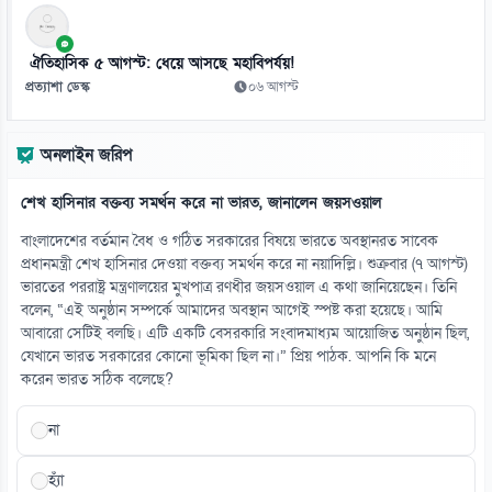
১২
জাপানে ক্রেতারা ভুতুড়ে বাড়ি কেন কিনছেন!
০৯ আগস্ট
ঐতিহাসিক ৫ আগস্ট: ধেয়ে আসছে মহাবিপর্যয়!
প্রত্যাশা ডেস্ক
০৬ আগস্ট
১৩
ভোরে বেরিয়ে রাতে ফিরতেন, মেসির স্বপ্ন বাঁচিয়েছেন বাবা
অনলাইন জরিপ
০৯ আগস্ট
শেখ হাসিনার বক্তব্য সমর্থন করে না ভারত, জানালেন জয়সওয়াল
১৪
বাইডেনের ক্যানসার ছড়িয়েছে শরীরের অন্যান্য অঙ্গে
বাংলাদেশের বর্তমান বৈধ ও গঠিত সরকারের বিষয়ে ভারতে অবস্থানরত সাবেক
০৯ আগস্ট
প্রধানমন্ত্রী শেখ হাসিনার দেওয়া বক্তব্য সমর্থন করে না নয়াদিল্লি। শুক্রবার (৭ আগস্ট)
ভারতের পররাষ্ট্র মন্ত্রণালয়ের মুখপাত্র রণধীর জয়সওয়াল এ কথা জানিয়েছেন। তিনি
বলেন, “এই অনুষ্ঠান সম্পর্কে আমাদের অবস্থান আগেই স্পষ্ট করা হয়েছে। আমি
১৫
আবারো সেটিই বলছি। এটি একটি বেসরকারি সংবাদমাধ্যম আয়োজিত অনুষ্ঠান ছিল,
সৌদির দুই অঞ্চলে বিস্ফোরণ, আরামকো তেল ও জুবাইল গ্যাস স্থাপনায় আগুন
যেখানে ভারত সরকারের কোনো ভূমিকা ছিল না।” প্রিয় পাঠক. আপনি কি মনে
০৯ আগস্ট
করেন ভারত সঠিক বলেছে?
না
হ্যাঁ