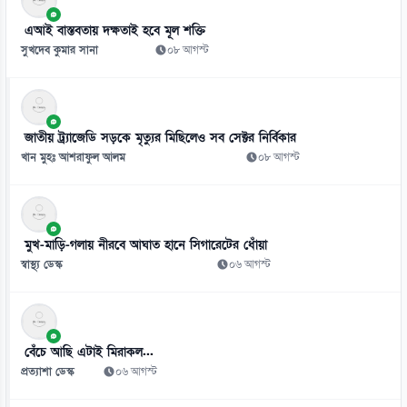
ঋণ কমলেও কেন টাকার সংকটে ব্যাংক
এআই বাস্তবতায় দক্ষতাই হবে মূল শক্তি
০৯ আগস্ট
সুখদেব কুমার সানা
০৮ আগস্ট
৮
আলাউদ্দিন আলীর এক চড়েই বদলে যায় বিশ্বজিতের জীবন
০৯ আগস্ট
জাতীয় ট্র্যাজেডি সড়কে মৃত্যুর মিছিলেও সব সেক্টর নির্বিকার
৯
খান মুহঃ আশরাফুল আলম
০৮ আগস্ট
অবসরপ্রাপ্ত এমপিওভুক্ত শিক্ষকদের জন্য বড় সুখবর!
০৯ আগস্ট
১০
মুখ-মাড়ি-গলায় নীরবে আঘাত হানে সিগারেটের ধোঁয়া
জুবিনের স্মরণে ২৫ ফুট গামছায় গানের কথা
স্বাস্থ্য ডেস্ক
০৬ আগস্ট
০৯ আগস্ট
১১
মাতারবাড়ী বিদ্যুৎকেন্দ্রে প্রধানমন্ত্রী
বেঁচে আছি এটাই মিরাকল...
০৯ আগস্ট
প্রত্যাশা ডেস্ক
০৬ আগস্ট