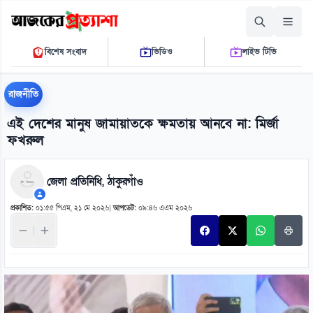
শনিবার, ০৮ আগস্ট ২০২৬
বিশেষ সংবাদ
ভিডিও
লাইভ টিভি
০৪ ০৭ ৩৭ এ.এম.
THE DAILY AJKER PROTTASHA
রাজনীতি
এই দেশের মানুষ জামায়াতকে ক্ষমতায় আনবে না: মির্জা
ফখরুল
জেলা প্রতিনিধি, ঠাকুরগাঁও
প্রকাশিত:
০১:৫৫ পিএম, ২১ মে ২০২৬
|
আপডেট:
০৯:৪৬ এএম ২০২৬