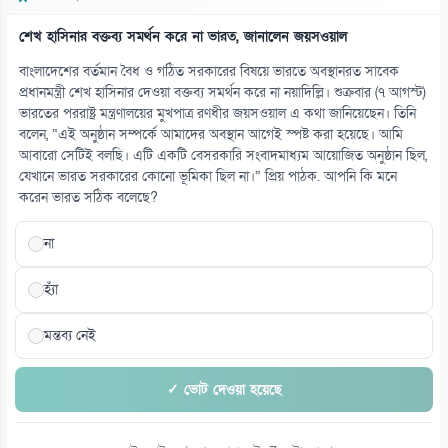
শেখ হাসিনার বক্তব্য সমর্থন করে না ভারত, জানালেন জয়সওয়াল
১৪
শেখ হাসিনার বক্তব্য সমর্থন করে না ভারত, জানালেন জয়সওয়াল
বাংলাদেশের বর্তমান বৈধ ও গঠিত সরকারের বিষয়ে ভারতে অবস্থানরত সাবেক
০৭ আগস্ট
প্রধানমন্ত্রী শেখ হাসিনার দেওয়া বক্তব্য সমর্থন করে না নয়াদিল্লি। শুক্রবার (৭ আগস্ট)
ভারতের পররাষ্ট্র মন্ত্রণালয়ের মুখপাত্র রণধীর জয়সওয়াল এ কথা জানিয়েছেন। তিনি
বলেন, “এই অনুষ্ঠান সম্পর্কে আমাদের অবস্থান আগেই স্পষ্ট করা হয়েছে। আমি
১৫
আবারো সেটিই বলছি। এটি একটি বেসরকারি সংবাদমাধ্যম আয়োজিত অনুষ্ঠান ছিল,
নিরাপত্তা পেলে দেশে ফিরতে চান সাকিব, প্রস্তুত বিচারের মুখোমুখি
যেখানে ভারত সরকারের কোনো ভূমিকা ছিল না।” প্রিয় পাঠক. আপনি কি মনে
০৭ আগস্ট
করেন ভারত সঠিক বলেছে?
না
হ্যাঁ
মন্তব্য নেই
✓ ভোট দেওয়া হয়েছে