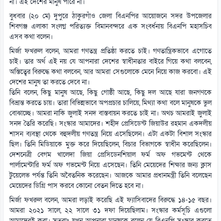
না। এই দেশের মানুষ পারে না।
বুধবার (২০ মে) দুপুরে ঠাকুরগাঁও জেলা বিএনপির আয়োজনে সদর উপজেলার
শিবগঞ্জ এলাকা সংলগ্ন পরিত্যক্ত বিমানবন্দরে এক সংবর্ধনায় বিএনপি মহাসচিব
এসব কথা বলেন।
মির্জা ফখরুল বলেন, আমরা গণতন্ত্র প্রতিষ্ঠা করতে চাই। গণতান্ত্রিকভাবে এগোতে
চাই। তার অর্থ এই নয় যে আপনারা দেশের স্বাধীনতার বাইরে গিয়ে কথা বলবেন,
অস্তিত্বের বিরুদ্ধে কথা বলবেন, আর আমরা সেগুলোকে মেনে নিয়ে কাজ করবো। এই
দেশের মানুষ তা করতে দেবে না।
তিনি বলেন, কিছু মানুষ আছে, কিছু গোষ্ঠী আছে, কিছু দল আছে যারা জনগণকে
বিভ্রান্ত করতে চায়। তারা বিভিন্নভাবে অপপ্রচার চালিয়ে, মিথ্যা কথা বলে মানুষকে ভুল
বোঝাচ্ছে। আমরা নাকি জুলাই সনদ বাস্তবায়ন করতে চাই না। অথচ আমরাই জুলাই
সনদ তৈরি করেছি। সংস্কার আমাদের। শহীদ প্রেসিডেন্ট জিয়াউর রহমান একদলীয়
শাসন ব্যবস্থা থেকে বহুদলীয় গণতন্ত্র নিয়ে এসেছিলেন। এটা একটা বিশাল সংস্কার
ছিল। তিনি মিডিয়াকে মুক্ত করে দিয়েছিলেন, বিচার বিভাগকে স্বাধীন করেছিলেন।
দেশনেত্রী বেগম খালেদা জিয়া প্রেসিডেনশিয়াল ফর্ম অফ গভমেন্ট থেকে
পার্লামেন্টারি ফর্ম অফ গভমেন্ট নিয়ে এসেছেন। তিনি মেয়েদের শিক্ষার জন্য ক্লাস
টুয়েলেভ পর্যন্ত তিনি অবৈতনিক করেছেন। আজকে আমার প্রধানমন্ত্রী তিনি বলেছেন
মেয়েদের ডিগ্রি পাস করবে কোনো বেতন দিতে হবে না।
মির্জা ফখরুল বলেন, আমরা লড়াই করেছি এই ফ্যাসিবাদের বিরুদ্ধে ১৪-১৫ বছর।
আমরা ২০২১ সালে, ২২ সালে ৩১ দফা দিয়েছিলাম। সংস্কার কর্মসূচি এগুলো