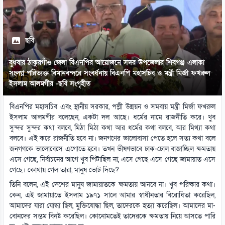
ছবি
বুধবার ঠাকুরগাঁও জেলা বিএনপির আয়োজনে সদর উপজেলার শিবগঞ্জ এলাকা
সংলগ্ন পরিত্যক্ত বিমানবন্দরে সংবর্ধনায় বিএনপি মহাসচিব ও মন্ত্রী মির্জা ফখরুল
ইসলাম আলমগীর -ছবি সংগৃহীত
বিএনপির মহাসচিব এবং স্থানীয় সরকার, পল্লী উন্নয়ন ও সমবায় মন্ত্রী মির্জা ফখরুল
ইসলাম আলমগীর বলেছেন, একটা দল আছে। ধর্মের নামে রাজনীতি করে। খুব
সুন্দর সুন্দর কথা বলবে, মিঠা মিঠা কথা আর ধর্মের কথা বলবে, আর মিথ্যা কথা
বলবে। এই করে রাজনীতি হবে না। জনগণের ভালোবাসা পেতে হলে সত্য কথা বলে
জনগণকে ভালোবেসে এগোতে হবে। তখন ভীষণভাবে ঢাক-ঢোল বাজাচ্ছিল ক্ষমতায়
এসে গেছে, নির্বাচনের আগে খুব পিটাছিল না, এসে গেছে এসে গেছে জামায়াত এসে
গেছে। কোথায় গেল তারা, মানুষ ভোট দিছে?
তিনি বলেন, এই দেশের মানুষ জামায়াতকে ক্ষমতায় আনবে না। খুব পরিষ্কার কথা।
কেন, এই জামায়াতে ইসলাম ১৯৭১ সালে আমার স্বাধীনতার বিরোধিতা করেছিল,
আমাদের যারা যোদ্ধা ছিল, মুক্তিযোদ্ধা ছিল, তাদেরকে হত্যা করেছিল। আমাদের মা-
বোনদের সম্ভম বিনষ্ট করেছিল। কোনোমতেই তাদেরকে ক্ষমতায় নিয়ে আসতে পারি