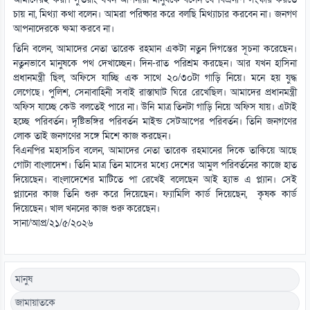
আমাদেরই করা। সুতরাং যখন আপনারা মানুষকে বলেন যে বিএনপি সংস্কার করতে
চায় না, মিথ্যা কথা বলেন। আমরা পরিষ্কার করে বলছি মিথ্যাচার করবেন না। জনগণ
আপনাদেরকে ক্ষমা করবে না।
তিনি বলেন, আমাদের নেতা তারেক রহমান একটা নতুন দিগন্তের সূচনা করেছেন।
নতুনভাবে মানুষকে পথ দেখাচ্ছেন। দিন-রাত পরিশ্রম করছেন। আর যখন হাসিনা
প্রধানমন্ত্রী ছিল, অফিসে যাচ্ছি এক সাথে ২০/৩০টা গাড়ি নিয়ে। মনে হয় যুদ্ধ
লেগেছে। পুলিশ, সেনাবাহিনী সবাই রাস্তাঘাট ঘিরে রেখেছিল। আমাদের প্রধানমন্ত্রী
অফিস যাচ্ছে কেউ বলতেই পারে না। উনি মাত্র তিনটা গাড়ি নিয়ে অফিস যায়। এটাই
হচ্ছে পরিবর্তন। দৃষ্টিভঙ্গির পরিবর্তন মাইন্ড সেটআপের পরিবর্তন। তিনি জনগণের
লোক তাই জনগণের সঙ্গে মিশে কাজ করছেন।
বিএনপির মহাসচিব বলেন, আমাদের নেতা তারেক রহমানের দিকে তাকিয়ে আছে
গোটা বাংলাদেশ। তিনি মাত্র তিন মাসের মধ্যে দেশের আমুল পরিবর্তনের কাজে হাত
দিয়েছেন। বাংলাদেশের মাটিতে পা রেখেই বলেছেন আই হ্যাভ এ প্ল্যান। সেই
প্ল্যানের কাজ তিনি শুরু করে দিয়েছেন। ফ্যামিলি কার্ড দিয়েছেন, কৃষক কার্ড
দিয়েছেন। খাল খননের কাজ শুরু করেছেন।
সানা/আপ্র/২১/৫/২০২৬
মানুষ
জামায়াতকে