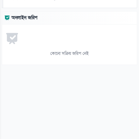
০৬ আগস্ট
১৩
অনলাইন জরিপ
রুশ বাহিনীর রাতভর ড্রোন-ক্ষেপণাস্ত্র হামলায় কিয়েভে নিহত ১৭
০৬ আগস্ট
১৪
ইয়েমেনে সামরিক শিবিরে ভয়াবহ হামলা, নিহত ৩০
কোনো সক্রিয় জরিপ নেই
০৬ আগস্ট
১৫
থাইল্যান্ড সফরে মিয়ানমারের মিন অং হ্লাইং
০৬ আগস্ট