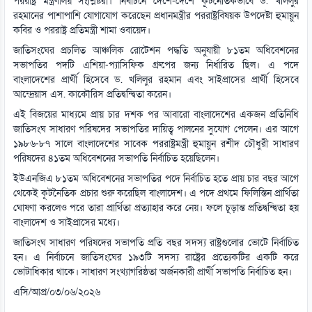
পররাষ্ট্র মন্ত্রণালয় সংশ্লিষ্টরা। নির্বাচনে দেশে-দেশে কূটনৈতিকভাবে ড. খলিলুর
রহমানের পাশাপাশি যোগাযোগ করেছেন প্রধানমন্ত্রীর পররাষ্ট্রবিষয়ক উপদেষ্টা হুমায়ুন
কবির ও পররাষ্ট্র প্রতিমন্ত্রী শামা ওবায়েদ।
জাতিসংঘের প্রচলিত আঞ্চলিক রোটেশন পদ্ধতি অনুযায়ী ৮১তম অধিবেশনের
সভাপতির পদটি এশিয়া-প্যাসিফিক গ্রুপের জন্য নির্ধারিত ছিল। এ পদে
বাংলাদেশের প্রার্থী হিসেবে ড. খলিলুর রহমান এবং সাইপ্রাসের প্রার্থী হিসেবে
আন্দ্রেয়াস এস. কাকৌরিস প্রতিদ্বন্দ্বিতা করেন।
এই বিজয়ের মাধ্যমে প্রায় চার দশক পর আবারো বাংলাদেশের একজন প্রতিনিধি
জাতিসংঘ সাধারণ পরিষদের সভাপতির দায়িত্ব পালনের সুযোগ পেলেন। এর আগে
১৯৮৬-৮৭ সালে বাংলাদেশের সাবেক পররাষ্ট্রমন্ত্রী হুমায়ুন রশীদ চৌধুরী সাধারণ
পরিষদের ৪১তম অধিবেশনের সভাপতি নির্বাচিত হয়েছিলেন।
ইউএনজিএ ৮১তম অধিবেশনের সভাপতির পদে নির্বাচিত হতে প্রায় চার বছর আগে
থেকেই কূটনৈতিক প্রচার শুরু করেছিল বাংলাদেশ। এ পদে প্রথমে ফিলিস্তিন প্রার্থিতা
ঘোষণা করলেও পরে তারা প্রার্থিতা প্রত্যাহার করে নেয়। ফলে চূড়ান্ত প্রতিদ্বন্দ্বিতা হয়
বাংলাদেশ ও সাইপ্রাসের মধ্যে।
জাতিসংঘ সাধারণ পরিষদের সভাপতি প্রতি বছর সদস্য রাষ্ট্রগুলোর ভোটে নির্বাচিত
হন। এ নির্বাচনে জাতিসংঘের ১৯৩টি সদস্য রাষ্ট্রের প্রত্যেকটির একটি করে
ভোটাধিকার থাকে। সাধারণ সংখ্যাগরিষ্ঠতা অর্জনকারী প্রার্থী সভাপতি নির্বাচিত হন।
এসি/আপ্র/০৩/০৬/২০২৬