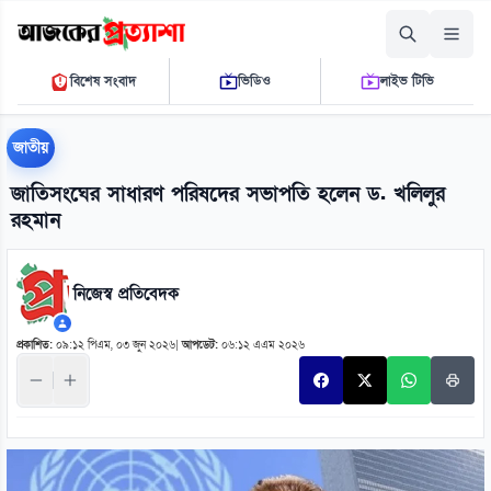
শুক্রবার, ০৭ আগস্ট ২০২৬
বিশেষ সংবাদ
ভিডিও
লাইভ টিভি
১১:২৯:১২ পি.এম.
THE DAILY AJKER PROTTASHA
জাতীয়
জাতিসংঘের সাধারণ পরিষদের সভাপতি হলেন ড. খলিলুর
রহমান
নিজেস্ব প্রতিবেদক
প্রকাশিত:
০৯:১২ পিএম, ০৩ জুন ২০২৬
|
আপডেট:
০৬:১২ এএম ২০২৬