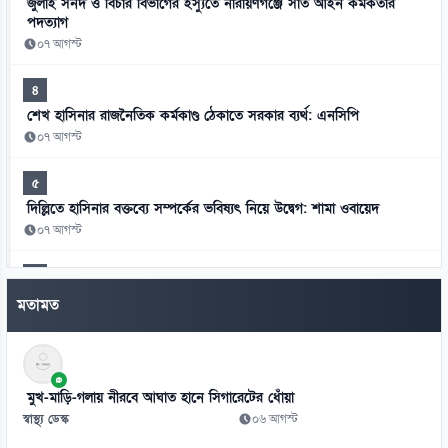
জুলাই সনদ ও বিচার বিভাগের ইস্যুতে নারায়ণগঞ্জে সাত আইন কর্মকর্তার
পদত্যাগ
০৭ আগস্ট
৪
শেখ হাসিনার রাজনৈতিক কর্মকাণ্ড ঠেকাতে সরকার ব্যর্থ: এনসিপি
০৭ আগস্ট
৫
দিল্লিতে হাসিনার বক্তব্যে সম্পর্কের ভবিষ্যৎ নিয়ে উদ্বেগ: শামা ওবায়েদ
০৭ আগস্ট
৬
মানবতাবিরোধী অপরাধের খসড়া তদন্তে জাফর ইকবালসহ চারজনের নাম
মতামত
০৭ আগস্ট
৭
চার বিভাগ ও মন্ত্রণালয়ে নতুন সচিব নিয়োগ ও পদায়ন
মুখ-মাড়ি-গলায় নীরবে আঘাত হানে সিগারেটের ধোঁয়া
০৬ আগস্ট
স্বাস্থ্য ডেস্ক
০৬ আগস্ট