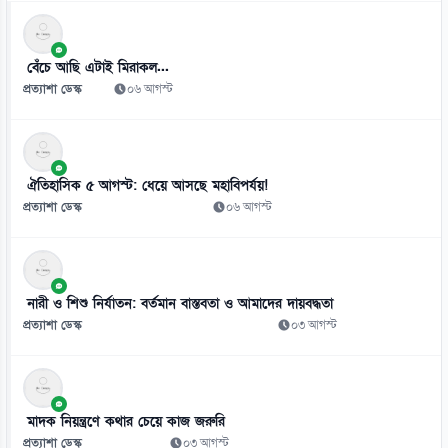
৮
স্কুলে ভর্তিতে প্রথম শ্রেণি লটারিতে ও দ্বিতীয় থেকে নবম পর্যন্ত দিতে হবে
পরীক্ষা
বেঁচে আছি এটাই মিরাকল...
০৬ আগস্ট
প্রত্যাশা ডেস্ক
০৬ আগস্ট
৯
দরপত্র ছাড়াই বিআরটিসির চার্জিং স্টেশন ও অবকাঠামো নির্মাণের সিদ্ধান্ত
০৬ আগস্ট
ঐতিহাসিক ৫ আগস্ট: ধেয়ে আসছে মহাবিপর্যয়!
প্রত্যাশা ডেস্ক
০৬ আগস্ট
১০
জামিনে থাকা তনু হত্যার আসামি হাফিজুরকে আত্মসমর্পণের নির্দেশ
০৬ আগস্ট
নারী ও শিশু নির্যাতন: বর্তমান বাস্তবতা ও আমাদের দায়বদ্ধতা
১১
প্রত্যাশা ডেস্ক
০৩ আগস্ট
পাসওয়ার্ড নয় এখন ভরসা পাসকী, কীভাবে নিরাপত্তা দেবে?
০৬ আগস্ট
১২
মাদক নিয়ন্ত্রণে কথার চেয়ে কাজ জরুরি
ভিনিসিয়ুসকে ‘হুমকি’ দিয়ে সুর নরম রিয়ালের, আর্সেনালের নতুন প্রস্তাব
প্রত্যাশা ডেস্ক
০৩ আগস্ট