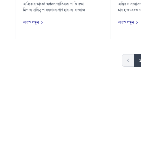
আফ্রিকার আবেই অঞ্চলে জাতিসংঘ শান্তি রক্ষা
অস্থির ও সংঘাতপূর
মিশনে দায়িত্ব পালনকালে প্রাণ হারানো বাংলাদেশি
চার হাজারেরও বে
শা...
আরও পড়ুন
আরও পড়ুন