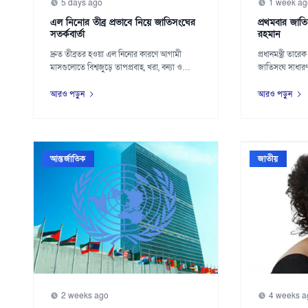
5 days ago
1 week ag
এল নিনোর তীব্র প্রভাবে নিয়ে জাতিসংঘের
প্রথমবার জা
সতর্কবার্তা
রহমান
দ্রুত তীব্রতর হওয়া এল নিনোর কারণে আগামী
প্রধানমন্ত্রী তার
মাসগুলোতে বিশ্বজুড়ে তাপপ্রবাহ, খরা, বন্যা ও
জাতিসংঘ সাধার
দাবানল...
যোগ দিত...
আরও পড়ুন
আরও পড়ুন
আন্তর্জাতিক
জাতীয়
2 weeks ago
4 weeks a