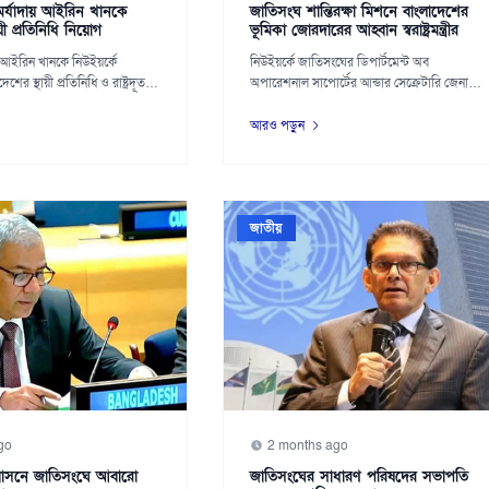
 পদমর্যাদায় আইরিন খানকে
জাতিসংঘ শান্তিরক্ষা মিশনে বাংলাদেশের
য়ী প্রতিনিধি নিয়োগ
ভূমিকা জোরদারের আহ্বান স্বরাষ্ট্রমন্ত্রীর
 আইরিন খানকে নিউইয়র্কে
নিউইয়র্কে জাতিসংঘের ডিপার্টমেন্ট অব
ের স্থায়ী প্রতিনিধি ও রাষ্ট্রদূত
অপারেশনাল সাপোর্টের আন্ডার সেক্রেটারি জেনারেল
অতুল খার...
আরও পড়ুন
জাতীয়
go
2 months ago
্যাবাসনে জাতিসংঘে আবারো
জাতিসংঘের সাধারণ পরিষদের সভাপতি