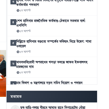
জুলাই সনদ ও বিচার বিভাগের ইস্যুতে নারায়ণগঞ্জে সাত আইন
৩
কর্মকর্তার পদত্যাগ
০৭ আগস্ট
শেখ হাসিনার রাজনৈতিক কর্মকাণ্ড ঠেকাতে সরকার ব্যর্থ:
৪
এনসিপি
০৭ আগস্ট
দিল্লিতে হাসিনার বক্তব্যে সম্পর্কের ভবিষ্যৎ নিয়ে উদ্বেগ: শামা
৫
ওবায়েদ
০৭ আগস্ট
মানবতাবিরোধী অপরাধের খসড়া তদন্তে জাফর ইকবালসহ
৬
চারজনের নাম
০৭ আগস্ট
চার বিভাগ ও মন্ত্রণালয়ে নতুন সচিব নিয়োগ ও পদায়ন
৭
০৬ আগস্ট
মতামত
স্কুলে ভর্তিতে প্রথম শ্রেণি লটারিতে ও দ্বিতীয় থেকে নবম পর্যন্ত
৮
দিতে হবে পরীক্ষা
মুখ-মাড়ি-গলায় নীরবে আঘাত হানে সিগারেটের ধোঁয়া