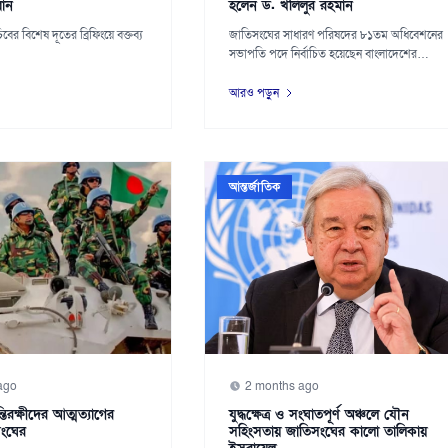
ান
হলেন ড. খলিলুর রহমান
ের বিশেষ দূতের ব্রিফিংয়ে বক্তব্য
জাতিসংঘের সাধারণ পরিষদের ৮১তম অধিবেশনের
সভাপতি পদে নির্বাচিত হয়েছেন বাংলাদেশের
পররাষ্ট্রমন...
আরও পড়ুন
আন্তর্জাতিক
ago
2 months ago
তিরক্ষীদের আত্মত্যাগের
যুদ্ধক্ষেত্র ও সংঘাতপূর্ণ অঞ্চলে যৌন
সংঘের
সহিংসতায় জাতিসংঘের কালো তালিকায়