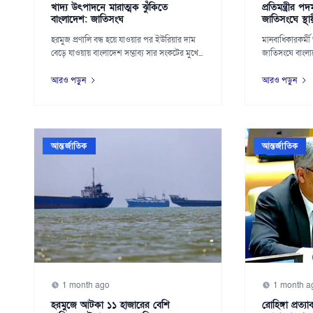
খাদ্য উৎপাদনে মারাত্মক ঝুঁকিতে
প্রতিমন্ত্রীর
বাংলাদেশ: জাতিসংঘ
জাতিসংঘে স্থা
হরমুজ প্রণালি বন্ধ হয়ে যাওয়ার পর ইউরিয়ার দাম
মানবাধিকারকর্মী
বেড়ে যাওয়ায় বাংলাদেশ সম্ভাব্য সার সংকটের মুখে...
জাতিসংঘে বাংলাদেশ
হি...
আরও পড়ুন
আরও পড়ুন
আন্তর্জাতিক
আন্তর্জাতিক
1 month ago
1 month a
হরমুজে আটকা ১১ হাজারের বেশি
রোহিঙ্গা প্রত