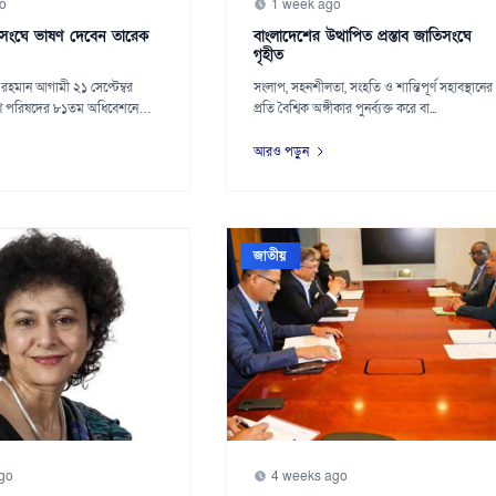
o
1 week ago
তিসংঘে ভাষণ দেবেন তারেক
বাংলাদেশের উত্থাপিত প্রস্তাব জাতিসংঘে
গৃহীত
েক রহমান আগামী ২১ সেপ্টেম্বর
সংলাপ, সহনশীলতা, সংহতি ও শান্তিপূর্ণ সহাবস্থানের
ণ পরিষদের ৮১তম অধিবেশনে
প্রতি বৈশ্বিক অঙ্গীকার পুনর্ব্যক্ত করে বা...
আরও পড়ুন
জাতীয়
go
4 weeks ago