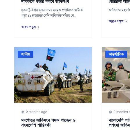
নাবিককে উদ্ধার করবে জাতিসংঘ
জোরালো আহ্ব
যুক্তরাষ্ট্র-ইরান যুদ্ধের সময় হরমুজ প্রণালিতে আটকে
জাতিসংঘ মহাসচিব
পড়া ১১ হাজারের বেশি নাবিককে সরিয়ে নে...
আরও পড়ুন
আরও পড়ুন
জাতীয়
আন্তর্জাতিক
2 months ago
2 months 
মরণোত্তর জাতিসংঘ পদক পাচ্ছেন ৬
বাংলাদেশি শান্
বাংলাদেশি শান্তিরক্ষী
প্রশংসা জাতি