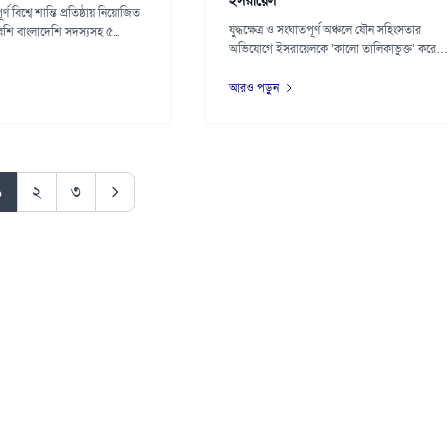
ইসরায়েল
্ণ বিশ্বে শান্তি প্রতিষ্ঠায় নিয়োজিত
যুদ্ধক্ষেত্র ও সংঘাতপূর্ণ অঞ্চলে যৌন সহিংসতার
শি বাংলাদেশি সদস্যসহ ৫...
অভিযোগে ইসরায়েলকে ‘কালো তালিকাভুক্ত’ করেছে
জ...
আরও পড়ুন
১
২
৩