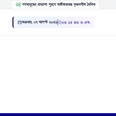
গণমানুষের প্রত্যাশা পূরণে অঙ্গীকারবদ্ধ সৃজনশীল দৈনিক
শুক্রবার, ০৭ আগস্ট ২০২৬
০৩:১৫:৪৪ এ.এম.