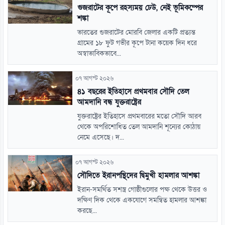
গুজরাটের কূপে রহস্যময় ঢেউ, নেই ভূমিকম্পের
শঙ্কা
ভারতের গুজরাটের মোরবি জেলার একটি প্রত্যন্ত
গ্রামের ১৮ ফুট গভীর কূপে টানা কয়েক দিন ধরে
অস্বাভাবিকভাবে...
০৭ আগস্ট ২০২৬
৪১ বছরের ইতিহাসে প্রথমবার সৌদি তেল
আমদানি বন্ধ যুক্তরাষ্ট্রের
যুক্তরাষ্ট্রের ইতিহাসে প্রথমবারের মতো সৌদি আরব
থেকে অপরিশোধিত তেল আমদানি শূন্যের কোঠায়
নেমে এসেছে। দ...
০৭ আগস্ট ২০২৬
সৌদিতে ইরানপন্থিদের দ্বিমুখী হামলার আশঙ্কা
ইরান-সমর্থিত সশস্ত্র গোষ্ঠীগুলোর পক্ষ থেকে উত্তর ও
দক্ষিণ দিক থেকে একযোগে সমন্বিত হামলার আশঙ্কা
করছে...