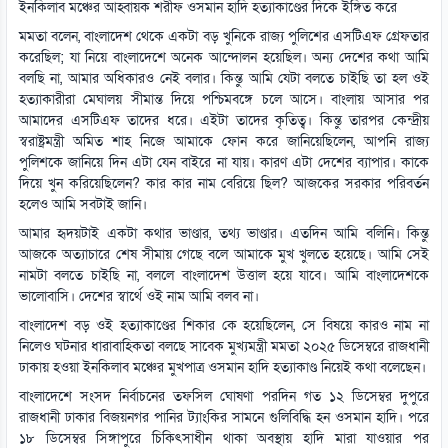
ইনকিলাব মঞ্চের আহ্বায়ক শরীফ ওসমান হাদি হত্যাকাণ্ডের দিকে ইঙ্গিত করে
মমতা বলেন, বাংলাদেশ থেকে একটা বড় খুনিকে রাজ্য পুলিশের এসটিএফ গ্রেফতার
করেছিল; যা নিয়ে বাংলাদেশে অনেক আন্দোলন হয়েছিল। অন্য দেশের কথা আমি
বলছি না, আমার অধিকারও নেই বলার। কিন্তু আমি যেটা বলতে চাইছি তা হল ওই
হত্যাকারীরা মেঘালয় সীমান্ত দিয়ে পশ্চিমবঙ্গে চলে আসে। বাংলায় আসার পর
আমাদের এসটিএফ তাদের ধরে। এইটা তাদের কৃতিত্ব। কিন্তু তারপর কেন্দ্রীয়
স্বরাষ্ট্রমন্ত্রী অমিত শাহ নিজে আমাকে ফোন করে জানিয়েছিলেন, আপনি রাজ্য
পুলিশকে জানিয়ে দিন এটা যেন বাইরে না যায়। কারণ এটা দেশের ব্যাপার। কাকে
দিয়ে খুন করিয়েছিলেন? কার কার নাম বেরিয়ে ছিল? আজকের সরকার পরিবর্তন
হলেও আমি সবটাই জানি।
আমার হৃদয়টাই একটা কথার ভাণ্ডার, তথ্য ভাণ্ডার। এতদিন আমি বলিনি। কিন্তু
আজকে অত্যাচারে শেষ সীমায় গেছে বলে আমাকে মুখ খুলতে হয়েছে। আমি সেই
নামটা বলতে চাইছি না, বললে বাংলাদেশ উত্তাল হয়ে যাবে। আমি বাংলাদেশকে
ভালোবাসি। দেশের স্বার্থে ওই নাম আমি বলব না।
বাংলাদেশ বড় ওই হত্যাকাণ্ডের শিকার কে হয়েছিলেন, সে বিষয়ে কারও নাম না
নিলেও ঘটনার ধারাবাহিকতা বলছে সাবেক মুখ্যমন্ত্রী মমতা ২০২৫ ডিসেম্বরে রাজধানী
ঢাকায় হওয়া ইনকিলাব মঞ্চের মুখপাত্র ওসমান হাদি হত্যাকাণ্ড নিয়েই কথা বলেছেন।
বাংলাদেশে সংসদ নির্বাচনের তফসিল ঘোষণা পরদিন গত ১২ ডিসেম্বর দুপুরে
রাজধানী ঢাকার বিজয়নগর পানির ট্যাংকির সামনে গুলিবিদ্ধি হন ওসমান হাদি। পরে
১৮ ডিসেম্বর সিঙ্গাপুরে চিকিৎসাধীন থাকা অবস্থায় হাদি মারা যাওয়ার পর