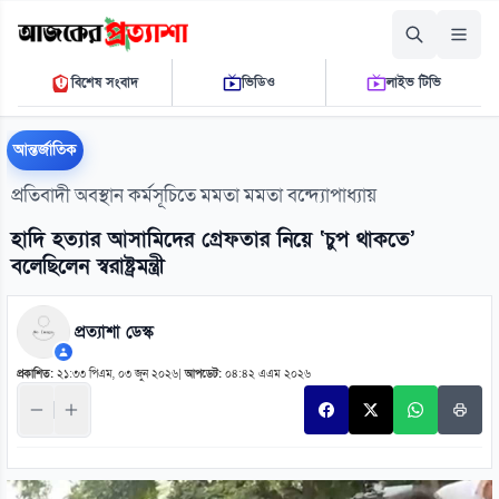
শুক্রবার, ০৭ আগস্ট ২০২৬
বিশেষ সংবাদ
ভিডিও
লাইভ টিভি
০৪:৩০:৪৬ পি.এম.
THE DAILY AJKER PROTTASHA
আন্তর্জাতিক
প্রতিবাদী অবস্থান কর্মসূচিতে মমতা মমতা বন্দ্যোপাধ্যায়
হাদি হত্যার আসামিদের গ্রেফতার নিয়ে ‘চুপ থাকতে’
বলেছিলেন স্বরাষ্ট্রমন্ত্রী
প্রত্যাশা ডেস্ক
প্রকাশিত:
২১:৩৩ পিএম, ০৩ জুন ২০২৬
|
আপডেট:
০৪:৪২ এএম ২০২৬