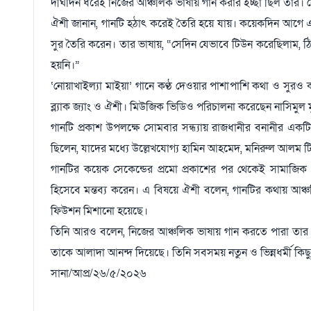
দীর্ঘদিন ধরেই নিজের আঞ্চলিক ভাষায় গান করার ইচ্ছা ছিল তার। 
ঐশী জানান, গানটি হঠাৎ করেই তৈরি হয়ে যায়। কয়েকদিন আগে এ
সুর তৈরি করেন। তার ভাষায়, “সেদিন যেভাবে টিউন করেছিলাম, 
হয়নি।”
‘নোয়াখাইল্যা মাইয়া’ গানে কণ্ঠ দেওয়ার পাশাপাশি কথা ও সুরও
ব্ল্যাক জ্যাং ও ঐশী। মিউজিক ভিডিও পরিচালনা করেছেন নাসিমুল মু
গানটি প্রকাশ উপলক্ষে সোমবার সন্ধ্যায় রাজধানীর বনানীর একটি ক্
ছিলেন, যাদের মধ্যে উল্লেখযোগ্য হামিন আহমেদ, মনিরুল আলম টিপ
গানটির কয়েক সেকেন্ডের প্রমো প্রকাশের পর থেকেই সামাজিক
হিসেবে মন্তব্য করেন। এ বিষয়ে ঐশী বলেন, গানটির কথায় আঞ্চ
ফিউশন মিশানো হয়েছে।
তিনি আরও বলেন, নিজের আঞ্চলিক ভাষায় গান করতে পারা তার জন
তাকে আলাদা আনন্দ দিয়েছে। তিনি সবসময় নতুন ও ভিন্নধর্মী কিছু 
সানা/আপ্র/২৬/৫/২০২৬