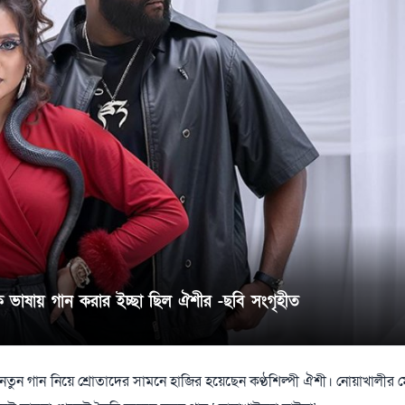
 ভাষায় গান করার ইচ্ছা ছিল ঐশীর -ছবি সংগৃহীত
ুন গান নিয়ে শ্রোতাদের সামনে হাজির হয়েছেন কণ্ঠশিল্পী ঐশী। নোয়াখালীর 