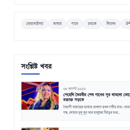
নোয়াখাইল্যা
ভাষায়
গানে
চমকে
দিলেন
ঐশ
সংশ্লিষ্ট খবর
০৮ আগস্ট ২০২৬
পেহেলি ভৈরবীর শেষ গানের সুর থামলো ভো
রক্তাক্ত সড়কে
বৈরাগী বাজারের মাজার প্রাঙ্গণে তখন গভীর রাত। বাত
গন্ধ, দোয়ার মৃদু সুর আর মানুষের ভিড়ের মধ্য...