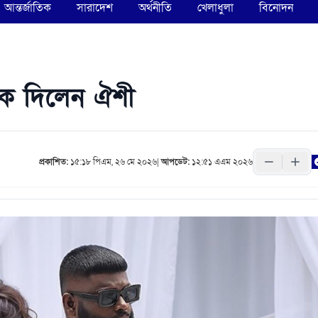
আন্তর্জাতিক
সারাদেশ
অর্থনীতি
খেলাধুলা
বিনোদন
কে দিলেন ঐশী
প্রকাশিত:
১৫:১৮ পিএম, ২৬ মে ২০২৬
|
আপডেট:
১২:৫১ এএম ২০২৬