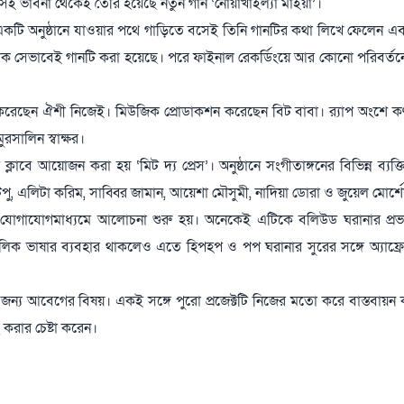
সেই ভাবনা থেকেই তৈরি হয়েছে নতুন গান ‘নোয়াখাইল্যা মাইয়া’।
কটি অনুষ্ঠানে যাওয়ার পথে গাড়িতে বসেই তিনি গানটির কথা লিখে ফেলেন এ
ঠিক সেভাবেই গানটি করা হয়েছে। পরে ফাইনাল রেকর্ডিংয়ে আর কোনো পরিবর্তন
 করেছেন ঐশী নিজেই। মিউজিক প্রোডাকশন করেছেন বিট বাবা। র‌্যাপ অংশে কণ
রসালিন স্বাক্ষর।
লাবে আয়োজন করা হয় ‘মিট দ্য প্রেস’। অনুষ্ঠানে সংগীতাঙ্গনের বিভিন্ন ব্যক্তি
ু, এলিটা করিম, সাব্বির জামান, আয়েশা মৌসুমী, নাদিয়া ডোরা ও জুয়েল মোর্শ
 যোগাযোগমাধ্যমে আলোচনা শুরু হয়। অনেকেই এটিকে বলিউড ঘরানার প্রভাব
লিক ভাষার ব্যবহার থাকলেও এতে হিপহপ ও পপ ঘরানার সুরের সঙ্গে অ্যাফ্রো
্য আবেগের বিষয়। একই সঙ্গে পুরো প্রজেক্টটি নিজের মতো করে বাস্তবায়ন
করার চেষ্টা করেন।