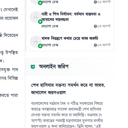
শফিকুর রহমানের
প্রত্যাশা ডেস্ক
০৬ আগস্ট
০৭ আগস্ট
বং সেখানেই
নারী ও শিশু নির্যাতন: বর্তমান বাস্তবতা ও
ের প্রয়োজন
আমাদের দায়বদ্ধতা
জুলাইয়ের ‘নীরব বিপ্লবীদের’ প্রতি নাহিদের কৃতজ্ঞতা
১১
প্রত্যাশা ডেস্ক
০৩ আগস্ট
০৭ আগস্ট
্ঠ দিয়েছেন
মাদক নিয়ন্ত্রণে কথার চেয়ে কাজ জরুরি
এআইয়ের প্রভাবে উন্নত দেশে চাকরি হারানোর
১২
ঝুঁকি বেশি
প্রত্যাশা ডেস্ক
০৩ আগস্ট
০৭ আগস্ট
ত্ব উপস্থিত
েদ।
গুজরাটের কূপে রহস্যময় ঢেউ, নেই ভূমিকম্পের
১৩
অনলাইন জরিপ
শঙ্কা
যুক্ত গান
০৭ আগস্ট
সহ বিভিন্ন
শেখ হাসিনার বক্তব্য সমর্থন করে না ভারত,
৪১ বছরের ইতিহাসে প্রথমবার সৌদি তেল
১৪
জানালেন জয়সওয়াল
আমদানি বন্ধ যুক্তরাষ্ট্রের
 করতে পারা
০৭ আগস্ট
বাংলাদেশের বর্তমান বৈধ ও গঠিত সরকারের বিষয়ে
ভারতে অবস্থানরত সাবেক প্রধানমন্ত্রী শেখ হাসিনার
সৌদিতে ইরানপন্থিদের দ্বিমুখী হামলার আশঙ্কা
১৫
দেওয়া বক্তব্য সমর্থন করে না নয়াদিল্লি। শুক্রবার (৭
০৭ আগস্ট
আগস্ট) ভারতের পররাষ্ট্র মন্ত্রণালয়ের মুখপাত্র রণধীর
জয়সওয়াল এ কথা জানিয়েছেন। তিনি বলেন, “এই