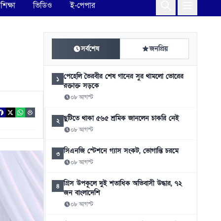
শিক্ষা
ভিডিও
ই-পেপার
সর্বশেষ
জনপ্রিয়
পেহেলি ভৈরবীর শেষ গানের সুর থামলো ভোরের
১
রক্তাক্ত সড়কে
০৮ আগস্ট
ছুটিতে থাকা ৫৬৫ শ্রমিক জানলেন চাকরি নেই
২
০৮ আগস্ট
সিএনজি স্টেশনে গ্যাস সংকট, ভোগান্তি চরমে
৩
০৮ আগস্ট
গ্রিস উপকূলে দুই শতাধিক অভিবাসী উদ্ধার, ৭২
৪
জন বাংলাদেশি
০৮ আগস্ট