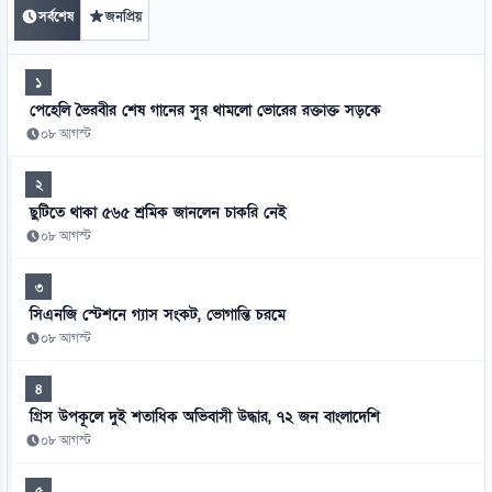
সর্বশেষ
জনপ্রিয়
১
পেহেলি ভৈরবীর শেষ গানের সুর থামলো ভোরের রক্তাক্ত সড়কে
০৮ আগস্ট
২
ছুটিতে থাকা ৫৬৫ শ্রমিক জানলেন চাকরি নেই
০৮ আগস্ট
৩
সিএনজি স্টেশনে গ্যাস সংকট, ভোগান্তি চরমে
০৮ আগস্ট
৪
গ্রিস উপকূলে দুই শতাধিক অভিবাসী উদ্ধার, ৭২ জন বাংলাদেশি
০৮ আগস্ট
৫