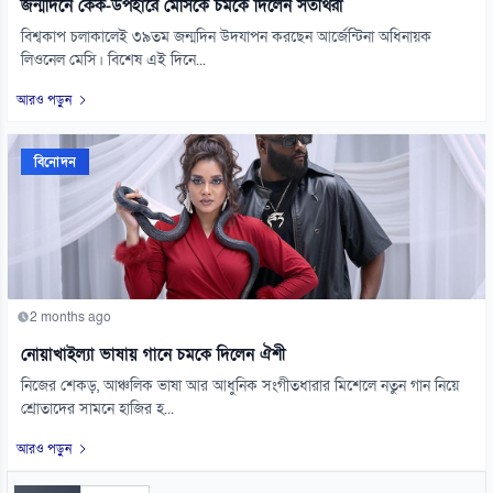
জন্মদিনে কেক-উপহারে মেসিকে চমকে দিলেন সতীর্থরা
বিশ্বকাপ চলাকালেই ৩৯তম জন্মদিন উদযাপন করছেন আর্জেন্টিনা অধিনায়ক
লিওনেল মেসি। বিশেষ এই দিনে...
আরও পড়ুন
বিনোদন
2 months ago
নোয়াখাইল্যা ভাষায় গানে চমকে দিলেন ঐশী
নিজের শেকড়, আঞ্চলিক ভাষা আর আধুনিক সংগীতধারার মিশেলে নতুন গান নিয়ে
শ্রোতাদের সামনে হাজির হ...
আরও পড়ুন