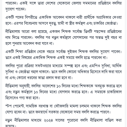
পারবেন। একই সঙ্গে তারা দেশের যেকোনো জেলায় সমমানের প্রতিষ্ঠানে বদলির
সুযোগ পাবেন।
একটি পদের বিপরীতে একাধিক আবেদন থাকলে নারী প্রার্থীকে অগ্রাধিকার দেওয়া
হবে। এরপর বিবেচনায় আসবে দূরত্ব, স্বামী বা স্ত্রীর কর্মস্থল এবং চাকরির জ্যেষ্ঠতা।
নীতিমালায় আরো বলা হয়েছে, একজন শিক্ষক সর্বোচ্চ তিনটি পছন্দের প্রতিষ্ঠানের
নাম দিতে পারবেন। বদলির পর নতুন কর্মস্থলে যোগদানের পর অন্তত দুই বছর না
হলে পুনরায় আবেদন করা যাবে না।
একটি শিক্ষা প্রতিষ্ঠান থেকে বছরে সর্বোচ্চ দুইজন শিক্ষক বদলির সুযোগ পাবেন।
তবে একই বিষয়ের একাধিক শিক্ষক একই সময়ে বদলি হতে পারবেন না।
বদলির পুরো প্রক্রিয়া সফটওয়্যার মাধ্যমে সম্পন্ন হবে এবং এমপিও সুবিধা, আর্থিক
সুবিধা ও জ্যেষ্ঠতা বহাল থাকবে। তবে বদলি কোনো অধিকার হিসেবে দাবি করা যাবে
না এবং কোনো ধরনের ভাতা প্রদান করা হবে না।
নীতিমালা অনুযায়ী, বদলির আদেশের ১০ দিনের মধ্যে শিক্ষককে অবমুক্ত করতে হবে
এবং নতুন কর্মস্থলে ১০ দিনের মধ্যে যোগদান করতে হবে। এ সময়কে চাকরিকাল
হিসেবেও গণ্য করা হবে।
স্টপ পেমেন্ট, সাময়িক বরখাস্ত বা ফৌজদারি মামলা চলমান থাকলে শিক্ষক বদলির
যোগ্য হবেন না। তবে জনস্বার্থে সরকার যেকোনো সময় বদলি করতে পারবে।
নতুন নীতিমালার মাধ্যমে ২০২৪ সালের পুরোনো বদলি নীতিমালা বাতিল করা
হয়েছে।