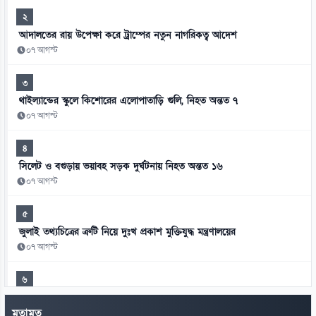
২
আদালতের রায় উপেক্ষা করে ট্রাম্পের নতুন নাগরিকত্ব আদেশ
০৭ আগস্ট
৩
থাইল্যান্ডের স্কুলে কিশোরের এলোপাতাড়ি গুলি, নিহত অন্তত ৭
০৭ আগস্ট
৪
সিলেট ও বগুড়ায় ভয়াবহ সড়ক দুর্ঘটনায় নিহত অন্তত ১৬
০৭ আগস্ট
৫
জুলাই তথ্যচিত্রের ত্রুটি নিয়ে দুঃখ প্রকাশ মুক্তিযুদ্ধ মন্ত্রণালয়ের
০৭ আগস্ট
৬
হাসিনাকে এই সুযোগ ভারত কেন দিল—স্বরাষ্ট্রমন্ত্রীর প্রশ্ন
মতামত
০৭ আগস্ট