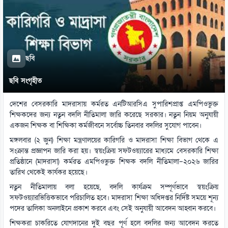
ছবি
ছবি সংগৃহীত
দেশের বেসরকারি মাদরাসায় কর্মরত এনটিআরসিএ সুপারিশপ্রাপ্ত এমপিওভুক্ত
শিক্ষকদের জন্য নতুন বদলি নীতিমালা জারি করেছে সরকার। নতুন নিয়ম অনুযায়ী
একজন শিক্ষক বা শিক্ষিকা কর্মজীবনে সর্বোচ্চ তিনবার বদলির সুযোগ পাবেন।
মঙ্গলবার (২ জুন) শিক্ষা মন্ত্রণালয়ের কারিগরি ও মাদরাসা শিক্ষা বিভাগ থেকে এ
সংক্রান্ত প্রজ্ঞাপন জারি করা হয়। স্বয়ংক্রিয় সফটওয়্যারের মাধ্যমে বেসরকারি শিক্ষা
প্রতিষ্ঠানে (মাদরাসা) কর্মরত এমপিওভুক্ত শিক্ষক বদলি নীতিমালা–২০২৬ জারির
তারিখ থেকেই কার্যকর হয়েছে।
নতুন নীতিমালায় বলা হয়েছে, বদলি কার্যক্রম সম্পূর্ণভাবে স্বয়ংক্রিয়
সফটওয়্যারভিত্তিকভাবে পরিচালিত হবে। মাদরাসা শিক্ষা অধিদপ্তর নির্দিষ্ট সময়ে শূন্য
পদের তালিকা অনলাইনে প্রকাশ করবে এবং সেই অনুযায়ী আবেদন আহ্বান করবে।
শিক্ষকরা চাকরিতে যোগদানের দুই বছর পূর্ণ হলে বদলির জন্য আবেদন করতে