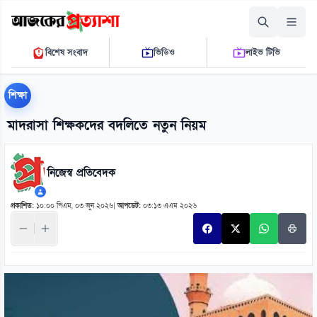
শুক্রবার, ০৭ আগস্ট ২০২৬
বিশেষ সংবাদ
ভিডিও
লাইভ টিভি
০৭ ২৮ ০৭ এ.এম.
THE DAILY AJKER PROTTASHA
শিক্ষা
মাদরাসা শিক্ষকদের বদলিতে নতুন নিয়ম
নিজেস্ব প্রতিবেদক
প্রকাশিত:
১০:০০ পিএম, ০৩ জুন ২০২৬
|
আপডেট:
০৩:১৩ এএম ২০২৬