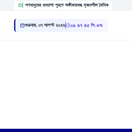
গণমানুষের প্রত্যাশা পূরণে অঙ্গীকারবদ্ধ সৃজনশীল দৈনিক
শুক্রবার, ০৭ আগস্ট ২০২৬
০৯:৩৭:৪৬ পি.এম.