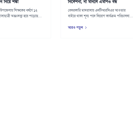
ীবন নিয়ে শঙ্কা
নির্দেশনা, না মানলে এমপিও বন্ধ
উপজেলায় শিক্ষকের ধর্ষণে ১২
বেসরকারি মাদরাসায় এনটিআরসিএর আওতার
ছাত্রী অন্তঃসত্ত্বা হয়ে পড়েছে
বাইরে থাকা শূন্য পদে নিয়োগ কার্যক্রম পরিচালনায়
নতুন...
আরও পড়ুন