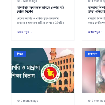
3 weeks ago
1 month a
মাদরাসার অব্যবহৃত জমিতে খেলার মাঠ
মাদরাসা শিক্ষা
তৈরির নির্দেশ
ক্রীড়া প্রতিযো
দেশের সরকারি ও এমপিওভুক্ত বেসরকারি
মাদরাসা শিক্ষার্
মাদরাসার অব্যবহৃত জমিতে খেলার মাঠ তৈরির
করতে জাতীয় পর্য
উদ্যোগ নিয়েছে স...
আয়...
আরও পড়ুন
আরও পড়ুন
শিক্ষা
সারাদেশ
2 months ago
2 months 