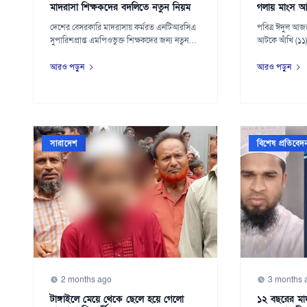
মাদরাসা শিক্ষকদের বদলিতে নতুন নিয়ম
গলায় মাংস আটক
দেশের বেসরকারি মাদরাসায় কর্মরত এনটিআরসিএ
পবিত্র ঈদুল আজহ
সুপারিশপ্রাপ্ত এমপিওভুক্ত শিক্ষকদের জন্য নতুন
আটকে আঁখি (১১) ন
বদল...
আরও পড়ুন
আরও পড়ুন
সারাদেশ
বিশেষ প্রতিবেদ
2 months ago
3 months 
টাঙ্গাইলে মেয়ে থেকে ছেলে হয়ে গেলো
১২ বছরের মাদ