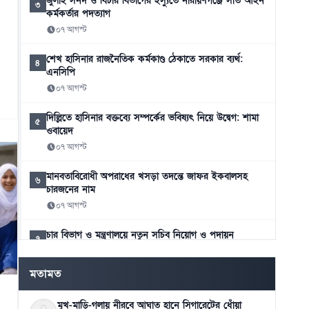
জুলাই সনদ ও বিচার বিভাগের ইস্যুতে নারায়ণগঞ্জে সাত আইন
৩
কর্মকর্তার পদত্যাগ
০৭ আগস্ট
শেখ হাসিনার রাজনৈতিক কর্মকাণ্ড ঠেকাতে সরকার ব্যর্থ:
৪
এনসিপি
০৭ আগস্ট
দিল্লিতে হাসিনার বক্তব্যে সম্পর্কের ভবিষ্যৎ নিয়ে উদ্বেগ: শামা
৫
ওবায়েদ
০৭ আগস্ট
মানবতাবিরোধী অপরাধের খসড়া তদন্তে জাফর ইকবালসহ
৬
চারজনের নাম
০৭ আগস্ট
চার বিভাগ ও মন্ত্রণালয়ে নতুন সচিব নিয়োগ ও পদায়ন
৭
০৬ আগস্ট
মতামত
স্কুলে ভর্তিতে প্রথম শ্রেণি লটারিতে ও দ্বিতীয় থেকে নবম পর্যন্ত
৮
দিতে হবে পরীক্ষা
মুখ-মাড়ি-গলায় নীরবে আঘাত হানে সিগারেটের ধোঁয়া