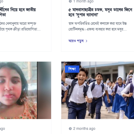
go
1 month ago
র্থীদের নিয়ে হবে জাতীয়
৫ মাদরাসাছাত্রীর চমক, মসুর ডালের জিনে
গিতা
হবে ‘সুপার ব্যানানা’
থীদের খেলাধুলায় আরো সম্পৃক্ত
স্বাদ অপরিবর্তিত রেখেই কলাকে করা যাবে উচ্চ
ায়ে পৃথক ক্রীড়া প্রতিযোগিতা
প্রোটিনসমৃদ্ধ। এজন্য ব্যবহার করা হবে মসুর
ডালের...
আরও পড়ুন
শিক্ষা
ago
2 months ago