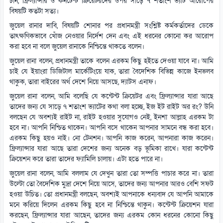
চান, ফ্রিল্যান্সার ও কনটেন্ট ক্রিয়েটরদের ওপর সাড়ে ৭ শতাংশ ভ্যাট আরোপের
বিষয়টি কতটা সত্য।
জুয়েল রানার দাবি, বিষয়টি শোনার পর প্রধানমন্ত্রী সংশ্লিষ্ট কর্মকর্তাদের ডেকে
তাৎক্ষণিকভাবে খোঁজ নেওয়ার নির্দেশ দেন এবং এই ধরনের কোনো কর আরোপ
করা হবে না বলে জুয়েল রানাকে নিশ্চিন্তে থাকতে বলেন।
জুয়েল রানা বলেন, প্রধানমন্ত্রী তাকে বলেন এরকম কিছু হইতে দেওয়া যাবে না। আমি
চাই যে ইয়াংরা ডিজিটাল মার্কেটিংয়ে যাক, তারা বৈদেশিক বিভিন্ন কাজে ইনভলব
থাকুক, তারা বাইরের অর্থ দেশে নিয়ে আসছে, দ্যাটস এনাফ।
জুয়েল রানা বলেন, আমি বলেছি যে কন্টেন্ট ক্রিয়েটর এবং ফ্রিল্যান্সার যারা আছে
তাদের জন্য যে সাড়ে ৭ শতাংশ ভ্যাটের কথা বলা হচ্ছে, ইজ ইট রাইট অর রং? উনি
বলছেন যে অবশ্যই রাইট না, রাইট হওয়ার সুযোগও নেই, ইনশা আল্লাহ এরকম টা
হবে না। আপনি নিশ্চিত থাকেন। আপনি বসে থাকেন আপনার সামনে বন্ধ করা হবে।
এরকম কিছু হয়ও নাই। নো টেনশন। আপনি কাজ করেন, আপনারা কাজ করেন।
ফ্রিল্যান্সার যারা আছে তারা দেশের জন্য অনেক বড় ভূমিকা রাখে। যারা কন্টেন্ট
ক্রিয়েশন করে তারা তাদের ফ্যামিলি চালায়। এটা হতে পারে না।
জুয়েল রানা বলেন, আমি বললাম যে দেখুন তারা তো সম্পত্তি পাচার করে না। তারা
উল্টো তো বৈদেশিক মুদ্রা দেশে নিয়ে আসে, তাদের জন্য আপনার আরও বেশি সফট
হওয়া উচিত। তো প্রধানমন্ত্রী বলছেন, অবশ্যই আপনাকে ধন্যবাদ যে আপনি আমাকে
মনে করিয়ে দিলেন এরকম কিছু হবে না নিশ্চিন্তে থাকুন। কন্টেন্ট ক্রিয়েশন যারা
করছেন, ফ্রিল্যান্সার যারা আছেন, তাদের জন্য এরকম কোন ধরনের কোনো কিছু