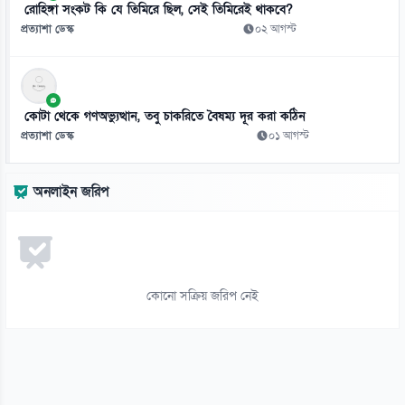
রোহিঙ্গা সংকট কি যে তিমিরে ছিল, সেই তিমিরেই থাকবে?
দেশের ৪ বিভাগে ভারী বৃষ্টিপাতের সতর্কতা
প্রত্যাশা ডেস্ক
০২ আগস্ট
০৬ আগস্ট
১২
বাংলাদেশি কর্মীদের আকামা নিয়ে বড় সুখবর দিল সৌদি সরকার
কোটা থেকে গণঅভ্যুত্থান, তবু চাকরিতে বৈষম্য দূর করা কঠিন
০৬ আগস্ট
প্রত্যাশা ডেস্ক
০১ আগস্ট
১৩
বিশ্ববাজারে কমলো তেলের দাম
অনলাইন জরিপ
০৬ আগস্ট
১৪
সবুজবাগে উদ্ধার নারীর খণ্ডিত মরদেহ, পরিচয় শনাক্তের চেষ্টা
০৬ আগস্ট
কোনো সক্রিয় জরিপ নেই
১৫
মানবতাবিরোধী অপরাধে ১৬ জনের মৃত্যুদণ্ড, ১১ জনের যাবজ্জীবন
০৬ আগস্ট