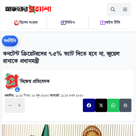
বৃহস্পতিবার, ০৬ আগস্ট ২০২৬
বিশেষ সংবাদ
ভিডিও
লাইভ টিভি
০৮ ৪৮ ০১ এ.এম.
THE DAILY AJKER PROTTASHA
অর্থনীতি
কনটেন্ট ক্রিয়েটরদের ৭.৫% ভ্যাট দিতে হবে না, জুয়েল
রানাকে প্রধানমন্ত্রী
নিজেস্ব প্রতিবেদক
প্রকাশিত:
১১:১৮ পিএম, ০২ জুন ২০২৬
|
আপডেট:
১১:১৩ এএম ২০২৬