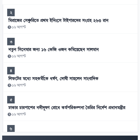
২
মিরাজের সেঞ্চুরিতে প্রথম ইনিংসে টাইগারদের সংগ্রহ ২৬৩ রান
০৬ আগস্ট
৩
নতুন সিনেমার জন্য ১৬ কেজি ওজন কমিয়েছেন সালমান
০৬ আগস্ট
৪
লিফটের মধ্যে সহকর্মীকে ধর্ষণ, দোষী সাহলেন সাংবাদিক
০৬ আগস্ট
৫
ঢাকার চারপাশের নদীদূষণ রোধে কর্মপরিকল্পনা তৈরির নির্দেশ প্রধানমন্ত্রীর
০৬ আগস্ট
৬
বাংলাদেশে হামের সাম্প্রতিক ভয়াবহ বিস্তার এখন শুধু একটি সংক্রামক রোগের