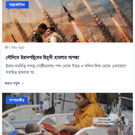
আন্তর্জাতিক
1 day ago
সৌদিতে ইরানপন্থিদের দ্বিমুখী হামলার আশঙ্কা
ইরান-সমর্থিত সশস্ত্র গোষ্ঠীগুলোর পক্ষ থেকে উত্তর ও দক্ষিণ দিক থেকে একযোগে
সমন্বিত হামলার আ...
আরও পড়ুন
সম্পাদকীয়