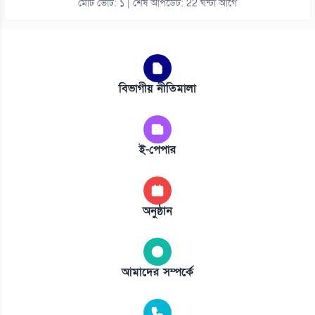
মোট ভোট: ১ | শেষ আপডেট: 22 ঘন্টা আগে
বিভাগীয় নীতিমালা
ই-পেপার
অনুষ্ঠান
আমাদের সম্পর্কে