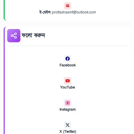
ই-মেইল:
prottashasmf@outlook.com
ফলো করুন
Facebook
YouTube
Instagram
X (Twitter)