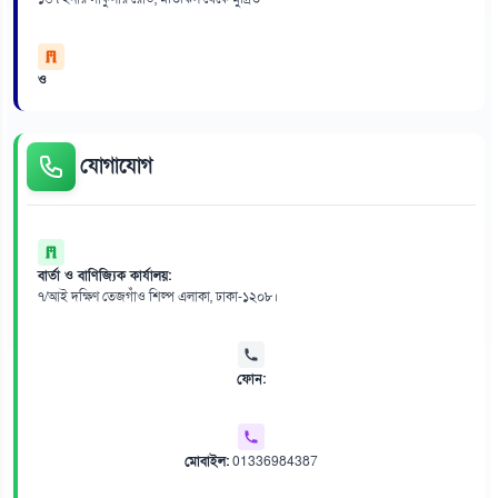
ও
যোগাযোগ
বার্তা ও বাণিজ্যিক কার্যালয়:
৭/আই দক্ষিণ তেজগাঁও শিল্প এলাকা, ঢাকা-১২০৮।
ফোন:
মোবাইল:
01336984387