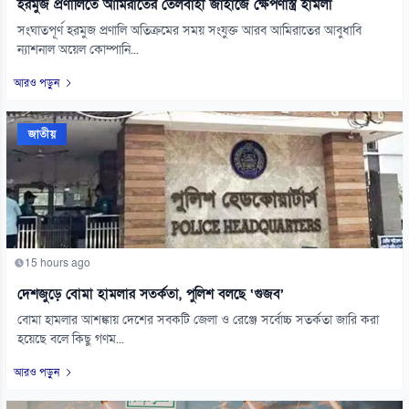
হরমুজ প্রণালিতে আমিরাতের তেলবাহী জাহাজে ক্ষেপণাস্ত্র হামলা
সংঘাতপূর্ণ হরমুজ প্রণালি অতিক্রমের সময় সংযুক্ত আরব আমিরাতের আবুধাবি
ন্যাশনাল অয়েল কোম্পানি...
আরও পড়ুন
জাতীয়
15 hours ago
দেশজুড়ে বোমা হামলার সতর্কতা, পুলিশ বলছে ‘গুজব’
বোমা হামলার আশঙ্কায় দেশের সবকটি জেলা ও রেঞ্জে সর্বোচ্চ সতর্কতা জারি করা
হয়েছে বলে কিছু গণম...
আরও পড়ুন