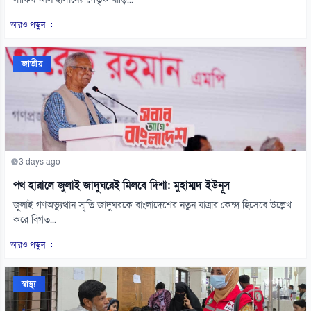
সাকিব আল হাসানের পৈতৃক বাড়ি...
আরও পড়ুন
জাতীয়
3 days ago
পথ হারালে জুলাই জাদুঘরেই মিলবে দিশা: মুহাম্মদ ইউনূস
জুলাই গণঅভ্যুত্থান স্মৃতি জাদুঘরকে বাংলাদেশের নতুন যাত্রার কেন্দ্র হিসেবে উল্লেখ
করে বিগত...
আরও পড়ুন
স্বাস্থ্য