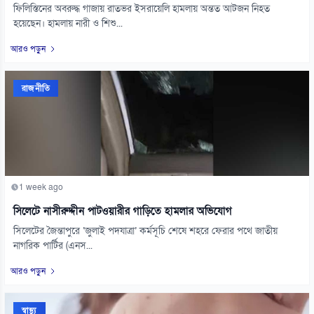
ফিলিস্তিনের অবরুদ্ধ গাজায় রাতভর ইসরায়েলি হামলায় অন্তত আটজন নিহত
হয়েছেন। হামলায় নারী ও শিশু...
আরও পড়ুন
রাজনীতি
1 week ago
সিলেটে নাসীরুদ্দীন পাটওয়ারীর গাড়িতে হামলার অভিযোগ
সিলেটের জৈন্তাপুরে ‘জুলাই পদযাত্রা’ কর্মসূচি শেষে শহরে ফেরার পথে জাতীয়
নাগরিক পার্টির (এনস...
আরও পড়ুন
স্বাস্থ্য