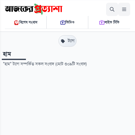
রোববার, ০৯ আগস্ট ২০২৬
বিশেষ সংবাদ
ভিডিও
লাইভ টিভি
০৭:৪০:৪৪ পি.এম.
THE DAILY AJKER PROTTASHA
ট্যাগ
হাম
"হাম" ট্যাগ সম্পর্কিত সকল সংবাদ (মোট ৩০৯টি সংবাদ)