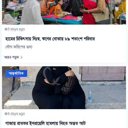
5 days ago
হামের চিকিৎসায় নিঃস্ব, ঋণের বোঝায় ৮৯ শতাংশ পরিবার
যৌথ জরিপের তথ্য
আরও পড়ুন
আন্তর্জাতিক
6 days ago
গাজায় রাতভর ইসরায়েলি হামলায় নিহত অন্তত আট