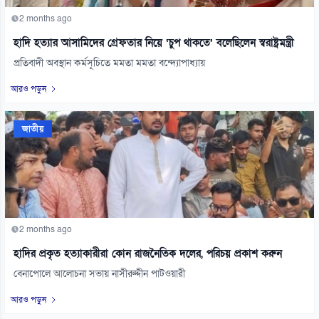
2 months ago
হাদি হত্যার আসামিদের গ্রেফতার নিয়ে ‘চুপ থাকতে’ বলেছিলেন স্বরাষ্ট্রমন্ত্রী
প্রতিবাদী অবস্থান কর্মসূচিতে মমতা মমতা বন্দ্যোপাধ্যায়
আরও পড়ুন
জাতীয়
2 months ago
হাদির প্রকৃত হত্যাকারীরা কোন রাজনৈতিক দলের, পরিচয় প্রকাশ করুন
বেনাপোলে আলোচনা সভায় নাসীরুদ্দীন পাটওয়ারী
আরও পড়ুন