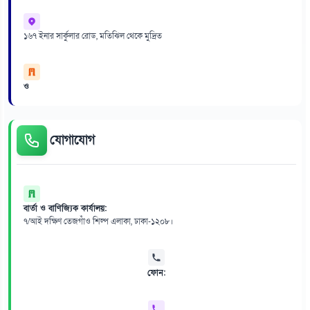
১৬৭ ইনার সার্কুলার রোড, মতিঝিল থেকে মুদ্রিত
ও
যোগাযোগ
বার্তা ও বাণিজ্যিক কার্যালয়:
৭/আই দক্ষিণ তেজগাঁও শিল্প এলাকা, ঢাকা-১২০৮।
ফোন: