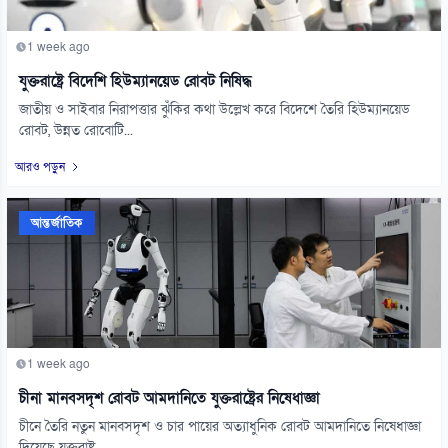
1 week ago
যুক্তরাষ্ট্রে বিদেশি হিউম্যানয়েড রোবট নিষিদ্ধ
জাতীয় ও সাইবার নিরাপত্তার ঝুঁকির কথা উল্লেখ করে বিদেশে তৈরি হিউম্যানয়েড
রোবট, উন্নত রোবোটি...
আরও পড়ুন
আন্তর্জাতিক
1 week ago
চীনা মানবসদৃশ রোবট আমদানিতে যুক্তরাষ্ট্রের নিষেধাজ্ঞা
চীনে তৈরি নতুন মানবসদৃশ ও চার পায়ের অত্যাধুনিক রোবট আমদানিতে নিষেধাজ্ঞা