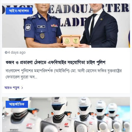
আইন-আদালত
4 days ago
গুজব ও প্রতারণা ঠেকাতে এফবিআইর সহযোগিতা চাইল পুলিশ
বাংলাদেশ পুলিশের মহাপরিদর্শক (আইজিপি) মো. আলী হোসেন ফকির যুক্তরাষ্ট্রের
ফেডারেল ব্যুরো অব...
আরও পড়ুন
আন্তর্জাতিক