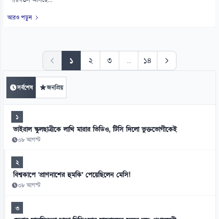
পরিবর্তন আনছে...
আরও পড়ুন
১
২
৩
...
১৪
সর্বশেষ
জনপ্রিয়
১
ভাইরাল স্কুলছাত্রীকে লাথি মারার ভিডিও, টিসি দিলো ভুক্তভোগীকেই
০৮ আগস্ট
২
বিশ্বকাপে ‘প্রাণনাশের হুমকি’ পেয়েছিলেন মেসি!
০৮ আগস্ট
৩