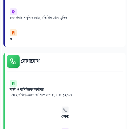
১৬৭ ইনার সার্কুলার রোড, মতিঝিল থেকে মুদ্রিত
ও
যোগাযোগ
বার্তা ও বাণিজ্যিক কার্যালয়:
৭/আই দক্ষিণ তেজগাঁও শিল্প এলাকা, ঢাকা-১২০৮।
ফোন: